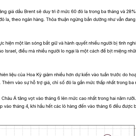
g giá dầu Brent sẽ duy trì ở mức 60 đô la trong ba tháng và 28%
 đô la, theo ngân hàng. Thỏa thuận ngừng bắn dường như vẫn đang
c hiện một làn sóng bắt giữ và hành quyết nhiều người bị tình nghi
báo Israel, điều mà nhiều người lo ngại là một cách để bịt miệng nh
nhiên liệu của Hoa Kỳ giảm nhiều hơn dự kiến vào tuần trước do ho
. Thêm vào sự hỗ trợ giá, chỉ số đô la gần mức thấp nhất trong ba
Châu Á tăng vọt vào tháng 6 lên mức cao nhất trong hai năm rưỡi
ấp vào tháng 4, khi hầu hết các lô hàng đến vào tháng 6 đều được 