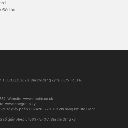
ord
 Đối tác
 là 353 LLC 2020. Địa chỉ đăng ký tại Euro House,
7552. Website:
www.ebcfin.co.uk
te:
www.ebcgroup.ky
 với số giấy phép GB24203273. Địa chỉ đăng ký: 3rd Floor,
i số giấy phép L 15637/EFGC. Địa chỉ đăng ký: