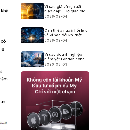
Vì sao giá vàng xuất
 khả
hiện gap? Giờ giao dịch
và thanh khoản
2026-08-04
Can thiệp ngoại hối là gì
và vì sao đôi khi thất
bại?
2026-08-04
 có
ững
Vì sao doanh nghiệp
niêm yết London sang
Mỹ, cổ đông thay đổi
2026-08-03
thế nào?
ạt
 năm.
.
bán