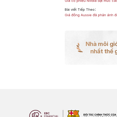
Giá cổ phiếu Nvidia đạt mức cao
Bài viết Tiếp Theo：
Giá đồng Aussie đã phản ánh đ
Nhà môi giớ
nhất thế g