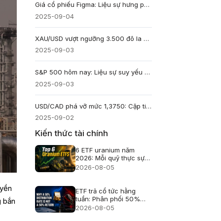
Giá cổ phiếu Figma: Liệu sự hưng phấn thời kỳ IPO có đang nhạt dần?
2025-09-04
XAU/USD vượt ngưỡng 3.500 đô la hôm nay giữa đồn đoán Fed sẽ cắt giảm lãi suất
2025-09-03
S&P 500 hôm nay: Liệu sự suy yếu của công nghệ có phải là nguyên nhân dẫn đến sự sụt giảm?
2025-09-03
USD/CAD phá vỡ mức 1,3750: Cặp tiền này sẽ đi về đâu tiếp theo?
2025-09-02
Kiến thức tài chính
6 ETF uranium năm
2026: Mỗi quỹ thực sự
nắm giữ gì?
2026-08-05
uyền
ETF trả cổ tức hằng
tuần: Phân phối 50%
g bắn
không phải lãi 50%
2026-08-05