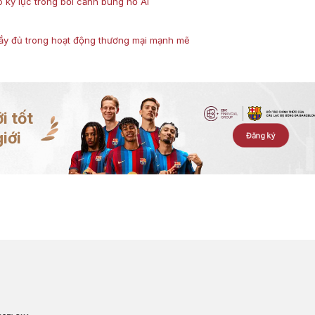
 kỷ lục trong bối cảnh bùng nổ AI
ầy đủ trong hoạt động thương mại mạnh mẽ
i tốt
iới
Đăng ký