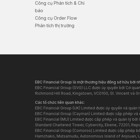
Công cụ Phân tích & Chỉ
báo
Công cụ Order Flow
Phân tích thị trường
EBC Financial Group là một thương hiệu đồng sở hữu bởi 
EBC Financial Group (SVG) LLC được ủy quyền bởi Cơ quan 
Richmond Hill Road, Kingstown, VC0100, St. Vincent và G
Các tổ chức liên quan khác:
EBC Financial Group (UK) Limited được ủy quyền và quản 
EBC Financial Group (Cayman) Limited được cấp phép và 
EBC Financial (MU) Limited được cấp phép và quản lý bởi Ủ
Standard Chartered Tower, Cybercity, Ebene, 72201, Republ
EBC Financial Group (Comoros) Limited được cấp phép bởi
Hamchako, Mutsamudu, Autonomous Island of Anjouan, 