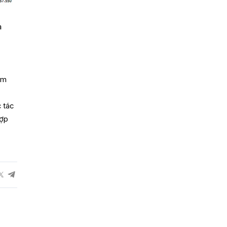
ả
ằm
à
 tác
hợp