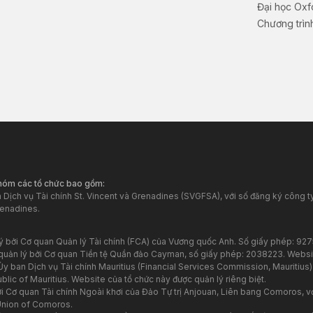
Đại học Oxf
Chương trình
nhóm các tổ chức bao gồm:
Dịch vụ Tài chính St. Vincent và Grenadines (SVGFSA), với số đăng ký công ty
renadines.
lý bởi Cơ quan Quản lý Tài chính (FCA) của Vương quốc Anh. Số giấy phép: 92
quản lý bởi Cơ quan Tiền tệ Quần đảo Cayman, số giấy phép: 2038223. Websi
y ban Dịch vụ Tài chính Mauritius (Financial Services Commission, Mauritius)
ic of Mauritius. Website của tổ chức này được quản lý riêng biệt.
 Cơ quan Tài chính Ngoài khơi của Đảo Tự trị Anjouan, Liên bang Comoros, vớ
Union of Comoros.