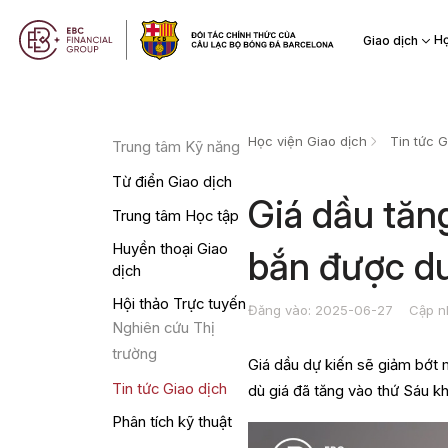
Họ
Giao dịch
Học viện Giao dịch
Tin tức G
Trung tâm Kỹ năng
Từ điển Giao dịch
​Giá dầu tă
Trung tâm Học tập
Huyền thoại Giao
bắn được du
dịch
Hội thảo Trực tuyến
Đăng vào: 2025-06-27
Cập n
Nghiên cứu Thị
trường
Giá dầu dự kiến sẽ giảm bớt 
Tin tức Giao dịch
dù giá đã tăng vào thứ Sáu kh
Phân tích kỹ thuật