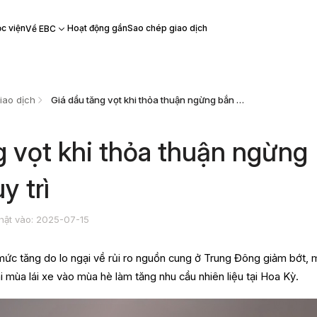
c viện
Hoạt động gần
Sao chép giao dịch
Về EBC
iao dịch
​Giá dầu tăng vọt khi thỏa thuận ngừng bắn được duy trì
ng vọt khi thỏa thuận ngừng
y trì
hật vào: 2025-07-15
mức tăng do lo ngại về rủi ro nguồn cung ở Trung Đông giảm bớt,
i mùa lái xe vào mùa hè làm tăng nhu cầu nhiên liệu tại Hoa Kỳ.