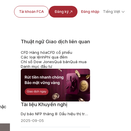
Tài khoản FCA
Đăng ký
Đăng nhập
Tiếng Việt
Thuật ngữ Giao dịch liên quan
CFD Hàng hóa
CFD cổ phiếu
Các loại lệnh
Phí qua đêm
Chỉ số Dow Jones
Quá bán
Quá mua
Danh mục đầu tư
Tài liệu Khuyến nghị
 mặc
Dự báo NFP tháng 8: Dấu hiệu thị trường lao động đang hạ nhiệt?
2025-09-05