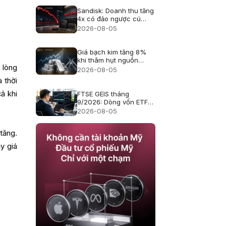
Sandisk: Doanh thu tăng
4x có đảo ngược cú
giảm 47%?
2026-08-05
Giá bạch kim tăng 8%
khi thâm hụt nguồn
 lòng
cung 2026 trở lại
2026-08-05
 thời
ả khi
FTSE GEIS tháng
9/2026: Dòng vốn ETF
.
mở chu kỳ mới cho cổ
2026-08-05
phiếu Việt Nam
tăng.
y giá