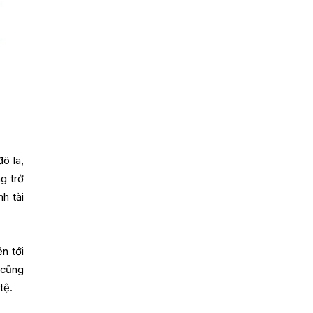
ô la,
g trở
h tài
n tới
 cũng
tệ.