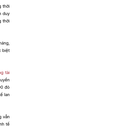
 thời
n duy
 thời
háng,
 biệt
g tài
huyển
00 đô
ế lan
g vẫn
inh tế