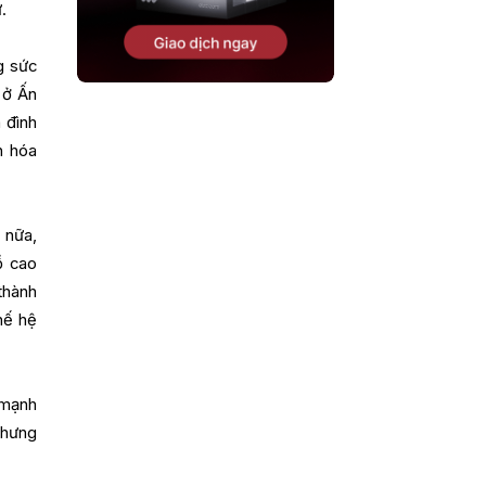
.
g sức
, ở Ấn
 đình
n hóa
 nữa,
ồ cao
thành
hế hệ
 mạnh
nhưng