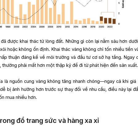
 đã được khai thác từ lòng đất. Những gì còn lại nằm sâu hơn dưới
ôi hoặc không ổn định. Khai thác vàng không chỉ tốn nhiều tiền và
hấp thuận đáng kể về môi trường và đầu tư cơ sở hạ tầng. Ngay c
, thường phải mất hơn một thập kỷ để đi từ phát hiện đến sản xuất
hĩa là nguồn cung vàng không tăng nhanh chóng—ngay cả khi giá 
ễ bị ảnh hưởng hơn trước sự thay đổi về nhu cầu, điều này lại đẩ
ốn mua nhiều hơn.
rong đồ trang sức và hàng xa xỉ