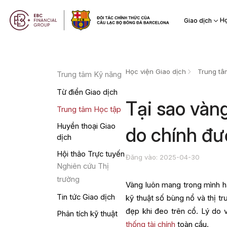
Họ
Giao dịch
Học viện Giao dịch
Trung tâ
Trung tâm Kỹ năng
Từ điển Giao dịch
Tại sao vàn
Trung tâm Học tập
Huyền thoại Giao
do chính đượ
dịch
Hội thảo Trực tuyến
Đăng vào: 2025-04-30
Nghiên cứu Thị
trường
Vàng luôn mang trong mình hà
Tin tức Giao dịch
kỹ thuật số bùng nổ và thị tr
đẹp khi đeo trên cổ. Lý do 
Phân tích kỹ thuật
thống tài chính
toàn cầu.