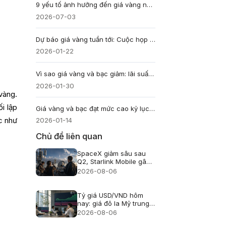
9 yếu tố ảnh hưởng đến giá vàng nhà đầu tư cần biết
2026-07-03
Dự báo giá vàng tuần tới: Cuộc họp FOMC có thể định hình xu hướng
2026-01-22
Vì sao giá vàng và bạc giảm: lãi suất và đồng đô la Mỹ mạnh lên?
2026-01-30
vàng.
i lập
Giá vàng và bạc đạt mức cao kỷ lục mới hôm nay khi thông tin về việc cắt giảm lãi suất của Cục Dự trữ Liên bang (Fed) dần được chú ý
2026-01-14
c như
Chủ đề liên quan
SpaceX giảm sâu sau
Q2, Starlink Mobile gây
áp lực lên viễn thông Mỹ
2026-08-06
Tỷ giá USD/VND hôm
nay: giá đô la Mỹ trung
tâm lên 25.433, USD
2026-08-06
ngân hàng giảm