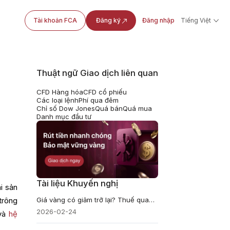
Tài khoản FCA
Đăng ký
Đăng nhập
Tiếng Việt
Thuật ngữ Giao dịch liên quan
CFD Hàng hóa
CFD cổ phiếu
Các loại lệnh
Phí qua đêm
Chỉ số Dow Jones
Quá bán
Quá mua
Danh mục đầu tư
Tài liệu Khuyến nghị
i sản
Giá vàng có giảm trở lại? Thuế quan, căng thẳng, lãi suất
trông
2026-02-24
 và
hệ