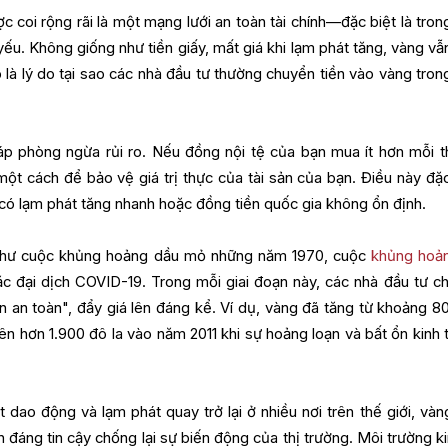
 coi rộng rãi là một mạng lưới an toàn tài chính—đặc biệt là trong
yếu. Không giống như tiền giấy, mất giá khi lạm phát tăng, vàng vẫ
ó là lý do tại sao các nhà đầu tư thường chuyển tiền vào vàng trong
p phòng ngừa rủi ro. Nếu đồng nội tệ của bạn mua ít hơn mỗi t
một cách để bảo vệ giá trị thực của tài sản của bạn. Điều này đặc
có lạm phát tăng nhanh hoặc đồng tiền quốc gia không ổn định.
ử như cuộc khủng hoảng dầu mỏ những năm 1970, cuộc
khủng hoản
 đại dịch COVID-19. Trong mỗi giai đoạn này, các nhà đầu tư c
n an toàn", đẩy giá lên đáng kể. Ví dụ, vàng đã tăng từ khoảng 8
n hơn 1.900 đô la vào năm 2011 khi sự hoảng loạn và bất ổn kinh t
t dao động và lạm phát quay trở lại ở nhiều nơi trên thế giới, vàn
ắn đáng tin cậy chống lại sự biến động của thị trường. Môi trường k