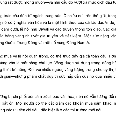
cũng rất được mong muốn—và nhu cầu đó vượt xa mục đích đầu tư
oàn cầu đến từ ngành trang sức. Ở nhiều nơi trên thế giới, tran
í; nó có ý nghĩa văn hóa và là một hình thức của cải lâu dài. Ví dụ
 đám cưới, lễ hội như Diwali và các truyền thống tôn giáo. Các gia
sức bằng vàng như vật gia truyền và tiết kiệm. Một sức nặng vă
rung Quốc, Trung Đông và một số vùng Đông Nam Á.
c mùa và lễ hội quan trọng, có thể thúc đẩy giá cả toàn cầu. Hơn
, vàng vẫn là mặt hàng chủ lực. Vàng được sử dụng trong đồng h
 thiết kế riêng. Đối với nhiều người, vàng tượng trưng cho uy tín, 
hời gian—những phẩm chất duy trì sức hấp dẫn của nó qua nhiều t
ường bị chi phối bởi cảm xúc hoặc văn hóa, nên nó vẫn tương đối
tế bất ổn. Mọi người có thể cắt giảm các khoản mua sắm khác, 
ng các ưu tiên chi tiêu, đặc biệt là ở các thị trường mới nổi.