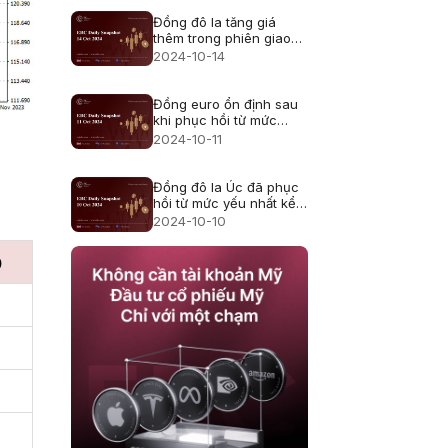
Đồng đô la tăng giá
thêm trong phiên giao
dịch châu Á ngày thứ
2024-10-14
Hai
Đồng euro ổn định sau
khi phục hồi từ mức
thấp nhất trong hai
2024-10-11
tháng
Đồng đô la Úc đã phục
hồi từ mức yếu nhất kể
từ giữa tháng 9
2024-10-10
)