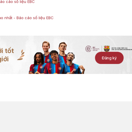
áo cáo số liệu EBC
o nhất - Báo cáo số liệu EBC
i tốt
iới
Đăng ký