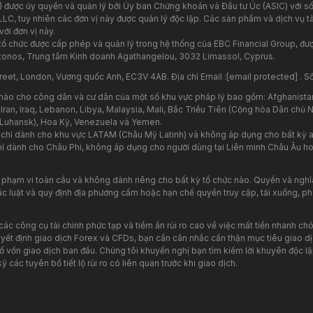
) được ủy quyền và quản lý bởi Ủy ban Chứng khoán và Đầu tư Úc (ASIC) với số
 LLC, tuy nhiên các đơn vị này được quản lý độc lập. Các sản phẩm và dịch vụ
với đơn vị này.
 tổ chức được cấp phép và quản lý trong hệ thống của EBC Financial Group, đ
stonos, Trung tâm Kinh doanh Agathangelou, 3032 Limassol, Cyprus.
reet, London, Vương quốc Anh, EC3V 4AB. Địa chỉ Email :
[email protected]
. S
nào cho công dân và cư dân của một số khu vực pháp lý bao gồm: Afghanista
 Iran, Iraq, Lebanon, Libya, Malaysia, Mali, Bắc Triều Tiên (Cộng hòa Dân chủ
 Luhansk), Hoa Kỳ, Venezuela và Yemen.
y chỉ dành cho khu vực LATAM (Châu Mỹ Latinh) và không áp dụng cho bất kỳ a
ỉ dành cho Châu Phi, không áp dụng cho người dùng tại Liên minh Châu Âu hoặ
 phạm vi toàn cầu và không dành riêng cho bất kỳ tổ chức nào. Quyền và nghĩa
c luật và quy định địa phương cấm hoặc hạn chế quyền truy cập, tải xuống, phâ
ác công cụ tài chính phức tạp và tiềm ẩn rủi ro cao về việc mất tiền nhanh c
quyết định giao dịch Forex và CFDs, bạn cần cân nhắc cẩn thận mục tiêu giao d
 vốn giao dịch ban đầu. Chúng tôi khuyến nghị bạn tìm kiếm lời khuyên độc lậ
ỹ các tuyên bố tiết lộ rủi ro có liên quan trước khi giao dịch.