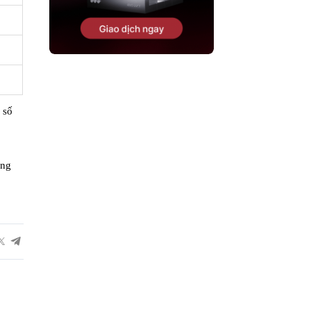
 số
ông