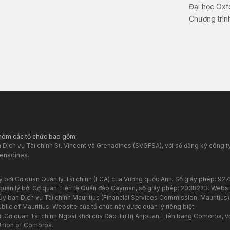
Đại học Oxf
Chương trình
nhóm các tổ chức bao gồm:
Dịch vụ Tài chính St. Vincent và Grenadines (SVGFSA), với số đăng ký công ty
renadines.
lý bởi Cơ quan Quản lý Tài chính (FCA) của Vương quốc Anh. Số giấy phép: 92
quản lý bởi Cơ quan Tiền tệ Quần đảo Cayman, số giấy phép: 2038223. Websi
y ban Dịch vụ Tài chính Mauritius (Financial Services Commission, Mauritius)
ic of Mauritius. Website của tổ chức này được quản lý riêng biệt.
 Cơ quan Tài chính Ngoài khơi của Đảo Tự trị Anjouan, Liên bang Comoros, vớ
Union of Comoros.