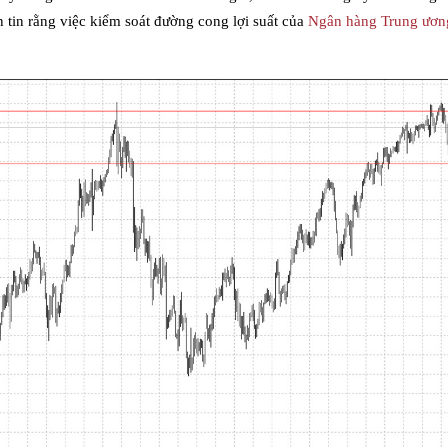
n tin rằng việc kiểm soát đường cong lợi suất của
Ngân hàng Trung ươn