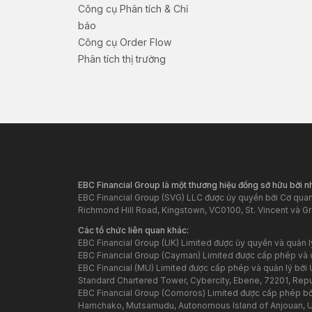
Công cụ Phân tích & Chỉ
báo
Công cụ Order Flow
Phân tích thị trường
EBC Financial Group là một thương hiệu đồng sở hữu bởi 
EBC Financial Group (SVG) LLC được ủy quyền bởi Cơ quan 
Richmond Hill Road, Kingstown, VC0100, St. Vincent và G
Các tổ chức liên quan khác:
EBC Financial Group (UK) Limited được ủy quyền và quản 
EBC Financial Group (Cayman) Limited được cấp phép và 
EBC Financial (MU) Limited được cấp phép và quản lý bởi Ủ
Standard Chartered Tower, Cybercity, Ebene, 72201, Republ
EBC Financial Group (Comoros) Limited được cấp phép bởi
Hamchako, Mutsamudu, Autonomous Island of Anjouan, 