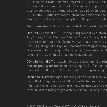
EBC Financial Group (Australia) Pty Ltd (ACN: 619 073 237
Ltd là một đơn vị liên quan của EBC Financial Group (SVG)
vị tại Úc cung cấp, và không có quyền truy đòi pháp lý đối 
EBC Group (Cyprus) Ltd hỗ trợ dịch vụ thanh toán cho các
đăng ký HE 449205. Địa chỉ văn phòng đăng ký: 101 Glad
Địa chỉ kinh doanh:
Tòa nhà Leadenhall, 122 Leadenhall St
Các khu vực hạn chế:
EBC không cung cấp bất kỳ dịch vụ 
Phi, Congo, Cuba, Cộng hòa Dân chủ Congo, Eritrea, Haiti,
Syria, Ukraine (bao gồm các khu vực Crimea, Donetsk, và
Bất kỳ nội dung tiếng Tây Ban Nha nào trên trang web nà
Mọi nội dung bằng tiếng Bồ Đào Nha trên trang web này ch
lòng tham khảo phần Câu hỏi thường gặp (FAQs).
Công bố tuân thủ:
Trang web này có thể được truy cập trên
khu vực pháp lý mà bạn chọn để được quản lý. Có thể có cá
các tài liệu và thông tin được công bố trên trang web này.
Cảnh báo rủi ro:
Giao dịch Hợp đồng Chênh lệch (CFDs) là c
và có thể không phù hợp với tất cả nhà đầu tư. Trước khi 
mình. Có khả năng bạn sẽ chịu lỗ một phần hoặc toàn bộ số
trước khi đưa ra bất kỳ quyết định đầu tư nào. Vui lòng đọc k
© 2026,
EBC
Financial Group (SVG) LLC. All Rights Reserved.