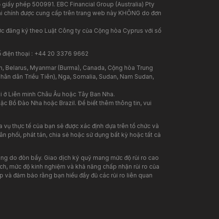
 giấy phép 500991. EBC Financial Group (Australia) Pty
 tài chính được cung cấp trên trang web này KHÔNG do đơn
ược đăng ký theo Luật Công ty của Cộng hòa Cyprus với số
ố điện thoại : +44 20 3376 9662
n, Belarus, Myanmar (Burma), Canada, Cộng hòa Trung
 Nhân dân Triều Tiên), Nga, Somalia, Sudan, Nam Sudan,
i ở Liên minh Châu Âu hoặc Tây Ban Nha.
c Bồ Đào Nha hoặc Brazil. Để biết thêm thông tin, vui
 vụ thực tế của bạn sẽ được xác định dựa trên tổ chức và
n phối, phát tán, chia sẻ hoặc sử dụng bất kỳ hoặc tất cả
hóng do đòn bẩy. Giao dịch ký quỹ mang mức độ rủi ro cao
ịch, mức độ kinh nghiệm và khả năng chấp nhận rủi ro của
p và đảm bảo rằng bạn hiểu đầy đủ các rủi ro liên quan