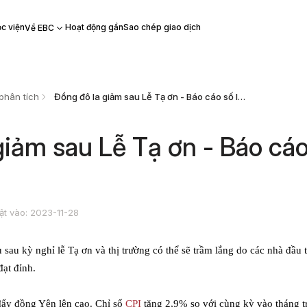
c viện
Hoạt động gần
Sao chép giao dịch
Về EBC
phân tích
Đồng đô la giảm sau Lễ Tạ ơn - Báo cáo số liệu EBC
giảm sau Lễ Tạ ơn - Báo cá
ật vào: 2023-11-28
sau kỳ nghỉ lễ Tạ ơn và thị trường có thể sẽ trầm lắng do các nhà đầu 
đạt đỉnh.
đẩy đồng Yên lên cao. Chỉ số
CPI
tăng 2,9% so với cùng kỳ vào tháng t