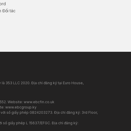
ord
 Đối tác
 là 353 LLC 2020. Địa chỉ đăng ký tại Euro House,
7552. Website:
www.ebcfin.co.uk
te:
www.ebcgroup.ky
 với số giấy phép GB24203273. Địa chỉ đăng ký: 3rd Floor,
i số giấy phép L 15637/EFGC. Địa chỉ đăng ký: