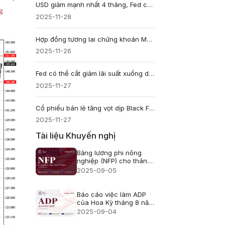
USD giảm mạnh nhất 4 tháng, Fed cắt giảm lãi suất
g
2025-11-28
Hợp đồng tương lai chứng khoán Mỹ hôm nay: Đợt tăng giá trước kỳ nghỉ lễ và triển vọng tương lai
2025-11-26
Fed có thể cắt giảm lãi suất xuống dưới 3% nếu Kevin Hassett làm Chủ tịch - BofA dự báo
2025-11-27
Cổ phiếu bán lẻ tăng vọt dịp Black Friday 2025: Kohl’s dẫn đầu
2025-11-27
Tài liệu Khuyến nghị
Bảng lương phi nông
nghiệp (NFP) cho tháng
8 năm 2025 - Dự báo
2025-09-05
trước đó: 73 nghìn
Báo cáo việc làm ADP
của Hoa Kỳ tháng 8 năm
2025 - Trước đó: 104
2025-09-04
nghìn Dự báo: 70 nghìn