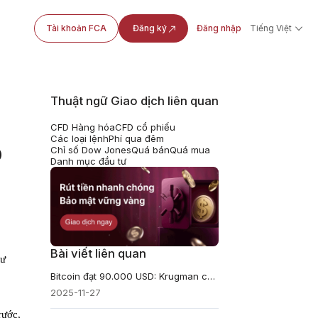
Tài khoản FCA
Đăng ký
Đăng nhập
Tiếng Việt
Thuật ngữ Giao dịch liên quan
CFD Hàng hóa
CFD cổ phiếu
Các loại lệnh
Phí qua đêm
o
Chỉ số Dow Jones
Quá bán
Quá mua
Danh mục đầu tư
Bài viết liên quan
tư
Bitcoin đạt 90.000 USD: Krugman cảnh báo Trump trade sụp đổ
2025-11-27
rước,