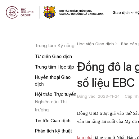
Họ
Giao dịch
Học viện Giao dịch
Báo cáo 
Trung tâm Kỹ năng
Từ điển Giao dịch
Đồng đô la 
Trung tâm Học tập
Huyền thoại Giao
số liệu EBC
dịch
Hội thảo Trực tuyến
Đăng vào: 2023-11-24
Cập nh
Nghiên cứu Thị
trường
Đồng USD trượt giá vào thứ Sáu 
Tin tức Giao dịch
vẫn tin rằng lãi suất của Mỹ đã 
Phân tích kỹ thuật
lạm phát
tăng cao ở Nhật Bản, 