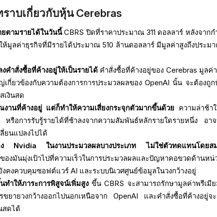
ราบเกี่ยวกับหุ้น Cerebras
ายตามรายได้ในวันนี้
CBRS ปิดที่ราคาประมาณ 311 ดอลลาร์ หลังจาก
ให้มูลค่าธุรกิจที่มีรายได้ประมาณ 510 ล้านดอลลาร์ มีมูลค่าสูงถึงประม
คำสั่งซื้อที่ค้างอยู่ให้เป็นรายได้
คำสั่งซื้อที่ค้างอยู่ของ Cerebras มูลค่
หญ่เกี่ยวข้องกับความต้องการการประมวลผลของ OpenAI นั้น จะต้องถูกบ
สเงินสด
านที่ค้างอยู่ แต่ก็ทำให้ความเสี่ยงกระจุกตัวมากขึ้นด้วย
ความล่าช้า
 หรือการรับรู้รายได้ที่ช้าลงจากความสัมพันธ์หลักรายใดรายหนึ่ง อาจ
ลี่ยนแปลงไปได้
ของ Nvidia ในงานประมวลผลบางประเภท ไม่ใช่ตัวทดแทนโดยสม
์ของมันมุ่งเป้าไปที่ความเร็วในการประมวลผลและปัญหาคอขวดด้านหน่
ังคงควบคุมซอฟต์แวร์ AI และระบบนิเวศศูนย์ข้อมูลในวงกว้างอยู่
ึ้นทำให้ภาระการพิสูจน์เพิ่มสูง
ขึ้น CBRS จะสามารถรักษามูลค่าพรีเมี
การขยายวงกว้างออกไปนอกเหนือจาก OpenAI และคำสั่งซื้อที่ค้างอยู่จ
ินสดได้