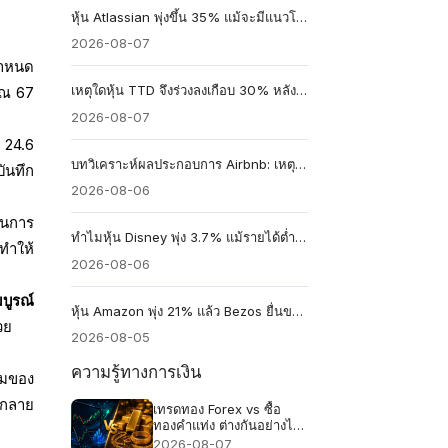
หุ้น Atlassian พุ่งขึ้น 35% แม้จะมีแนวโน้มการเติบโตเพียง 13%
2026-08-07
กำหนด
เหตุใดหุ้น TTD จึงร่วงลงเกือบ 30% หลังจากการคาดการณ์รายได้ 650 ล้านดอลลาร์
าณ 67
2026-08-07
า 24.6
บทวิเคราะห์ผลประกอบการ Airbnb: เหตุใดราคาหุ้น Airbnb อาจร่วงลงได้แม้รายได้จะเติบโต 16%
ันทึก
2026-08-06
ในการ
ทำไมหุ้น Disney พุ่ง 3.7% แม้รายได้ต่ำกว่าคาด
ทำให้
2026-08-06
บูรณ์
หุ้น Amazon พุ่ง 21% แล้ว Bezos ยื่นขายสูงสุด 4.1 พันล้านดอลลาร์ นี่คือสัญญาณเตือนหรือไม่?
วย
2026-08-05
ความรู้ทางการเงิน
ยมของ
ะกลาย
เทรดทอง Forex vs ซื้อ
ทองคำแท่ง ต่างกันอย่างไร
แบบไหนเหมาะกับคุณ
2026-08-07