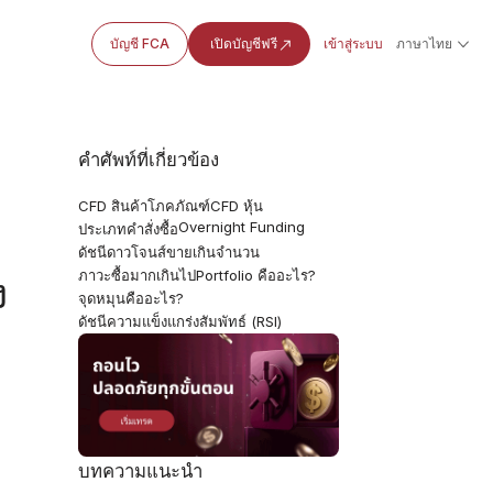
บัญชี FCA
เปิดบัญชีฟรี
เข้าสู่ระบบ
ภาษาไทย
คำศัพท์ที่เกี่ยวข้อง
CFD สินค้าโภคภัณฑ์
CFD หุ้น
Overnight Funding
ประเภทคำสั่งซื้อ
ดัชนีดาวโจนส์
ขายเกินจำนวน
ภาวะซื้อมากเกินไป
Portfolio คืออะไร?
ง
จุดหมุนคืออะไร?
ดัชนีความแข็งแกร่งสัมพัทธ์ (RSI)
บทความแนะนำ