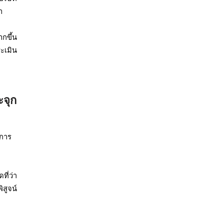
า
ากขึ้น
ะเมิน
ะจุก
นการ
ี่ว่า
สูจน์