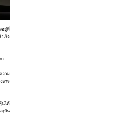
ู่ที่
สำเร็จ
าก
ะความ
่งอาจ
้นได้
จุบัน