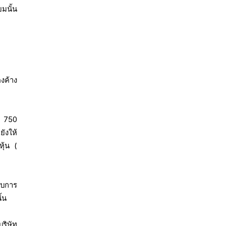
ยมนั้น
งค้าง
ด 750
ยังให้
ุ้น (
อบการ
ั้น
ริษัท