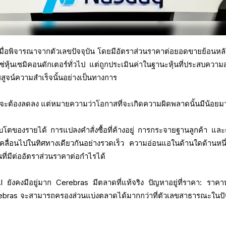
เมื่อพิจารณาจากตัวเลขปัจจุบัน โดยมีอัตราส่วนราคาต่อยอดขายย้อนหลังอย
ใช่หุ้นเซมิคอนดักเตอร์ทั่วไป แต่ถูกประเมินค่าในฐานะหุ้นที่ประสบความ
สูจน์ความสำเร็จนั้นอย่างเป็นทางการ
้นจะต้องลดลง แต่หมายความว่าโอกาสที่จะเกิดความผิดพลาดนั้นมีน้อยม
เติบโตของรายได้ การแปลงคำสั่งซื้อที่ค้างอยู่ การกระจายฐานลูกค้า แล
คลื่อนไปในทิศทางเดียวกันอย่างรวดเร็ว ความอ่อนแอในด้านใดด้านหนึ
ที่มีต่ออัตราส่วนราคาต่อกำไรได้
งคงมีอยู่มาก Cerebras มีตลาดที่แท้จริง ปัญหาอยู่ที่ราคา: ราคาหุ
erebras จะสามารถครองส่วนแบ่งตลาดได้มากกว่าที่ตัวเลขสาธารณะในปัจ