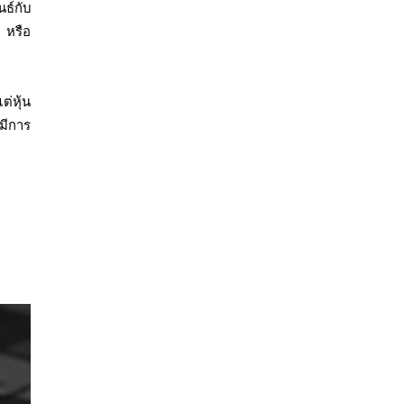
ธ์กับ
 หรือ
่หุ้น
ะมีการ