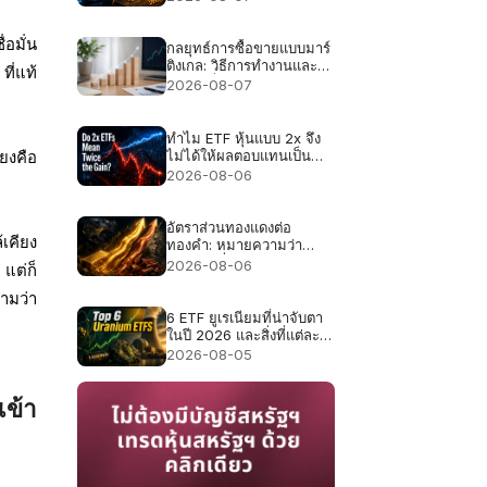
่อมั่น
กลยุทธ์การซื้อขายแบบมาร์
ติงเกล: วิธีการทำงานและ
ี่แท้
เหตุผลที่ล้มเหลว
2026-08-07
ทำไม ETF หุ้นแบบ 2x จึง
ไม่ได้ให้ผลตอบแทนเป็น
ยงคือ
สองเท่าเสมอไป
2026-08-06
อัตราส่วนทองแดงต่อ
เคียง
ทองคำ: หมายความว่า
อย่างไรเมื่อทองแดงและ
2026-08-06
 แต่ก็
ทองคำปรับตัวขึ้นพร้อมกัน
ามว่า
6 ETF ยูเรเนียมที่น่าจับตา
ในปี 2026 และสิ่งที่แต่ละ
กองทุนถือครองจริง
2026-08-05
ข้า