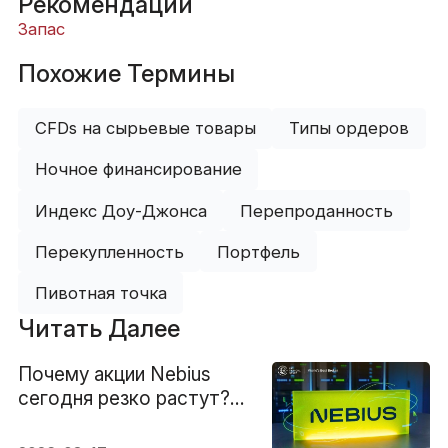
Рекомендации
Запас
Похожие Термины
CFDs на сырьевые товары
Типы ордеров
Ночное финансирование
Индекс Доу-Джонса
Перепроданность
Перекупленность
Портфель
Пивотная точка
Читать Далее
Почему акции Nebius
сегодня резко растут?
Есть ли ещё потенциал
для роста?