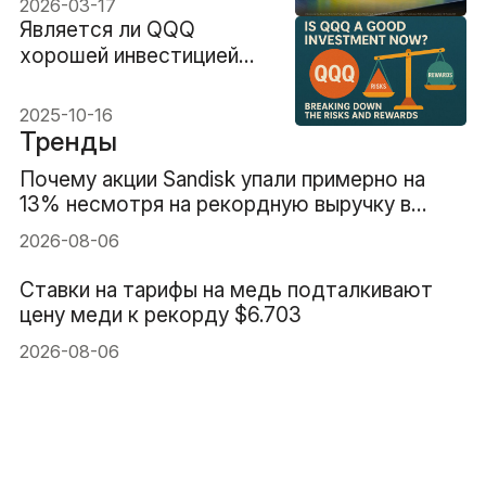
2026-03-17
Является ли QQQ
хорошей инвестицией
сейчас? Анализ рисков и
выгод
2025-10-16
Тренды
Почему акции Sandisk упали примерно на
13% несмотря на рекордную выручку в
$8.97B
2026-08-06
Ставки на тарифы на медь подталкивают
цену меди к рекорду $6.703
2026-08-06