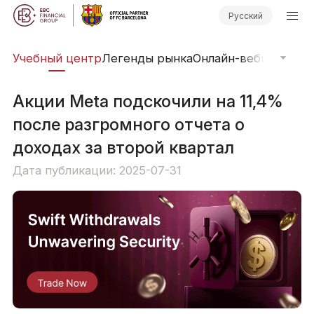
Русский
рь
Учебный центр
Легенды рынка
Онлайн-вебинары
Фи
Акции Meta подскочили на 11,4%
после разгромного отчета о
доходах за второй квартал
Дата публикации: 2025-07-31