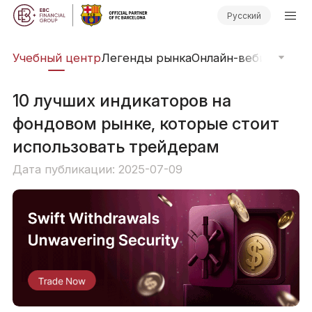
Русский
рь
Учебный центр
Легенды рынка
Онлайн-вебинары
Фи
10 лучших индикаторов на
фондовом рынке, которые стоит
использовать трейдерам
Дата публикации: 2025-07-09