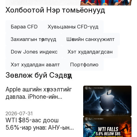
Холбоотой Нэр томьёонууд
Бараа CFD
Хувьцааны CFD-үүд
Захиалгын төрлүүд
Шөнийн санхүүжилт
Dow Jones индекс
Хэт худалдагдсан
Хэт худалдан авалт
Портфолио
Зөвлөж буй Сэдвүүд
Apple ашгийн хүлээлтийг
давлаа. iPhone-ийн
өсөлт 22%-д хүрсэн ч
хувьцааны үнэ яагаад
2026-07-31
буурсан бэ?
WTI $85-аас доош
5.6%-иар унав: АНУ-ын
ямар хувьцаа хожив?