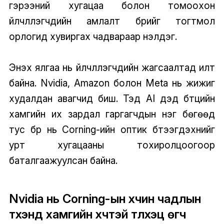
гэрээний хугацаа болон томоохон
үйлчлүүлэгчдийн амлалт бүрийг тогтмол
орлогид хувиргах чадвараар үнэлдэг.
Энэхүү ялгаа нь үйлчлүүлэгчдийн жагсаалтад илт
байна. Nvidia, Amazon болон Meta нь жижиг
худалдан авагчид биш. Тэд AI дэд бүтцийн
хамгийн их зардал гаргагчдын нэг бөгөөд
тус бүр нь Corning-ийн оптик бүтээгдэхүүнийг
урт хугацааны тохиролцоогоор
баталгаажуулсан байна.
Nvidia нь Corning-ын хүчин чадлын
түүхэнд хамгийн хүчтэй түлхэц өгч