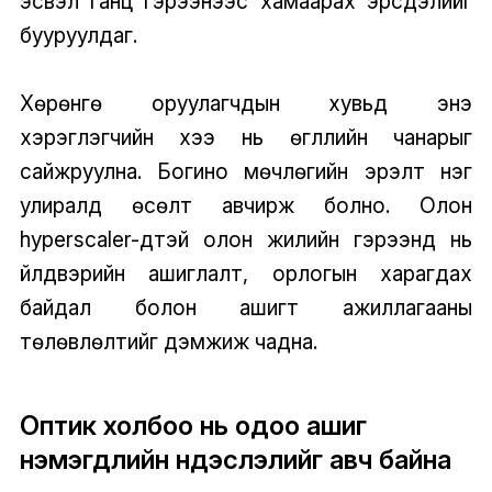
эсвэл ганц гэрээнээс хамаарах эрсдэлийг
бууруулдаг.
Хөрөнгө оруулагчдын хувьд энэ
хэрэглэгчийн хээ нь өгүүллийн чанарыг
сайжруулна. Богино мөчлөгийн эрэлт нэг
улиралд өсөлт авчирж болно. Олон
hyperscaler-үүдтэй олон жилийн гэрээнүүд нь
үйлдвэрийн ашиглалт, орлогын харагдах
байдал болон ашигт ажиллагааны
төлөвлөлтийг дэмжиж чадна.
Оптик холбоо нь одоо ашиг
нэмэгдлийн үндэслэлийг авч байна