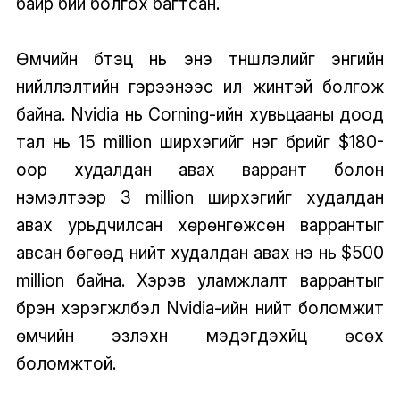
байр бий болгох багтсан.
Өмчийн бүтэц нь энэ түншлэлийг энгийн
нийлүүлэлтийн гэрээнээс илүү жинтэй болгож
байна. Nvidia нь Corning-ийн хувьцааны доод
тал нь 15 million ширхэгийг нэг бүрийг $180-
оор худалдан авах варрант болон
нэмэлтээр 3 million ширхэгийг худалдан
авах урьдчилсан хөрөнгөжсөн варрантыг
авсан бөгөөд нийт худалдан авах үнэ нь $500
million байна. Хэрэв уламжлалт варрантыг
бүрэн хэрэгжүүлбэл Nvidia-ийн нийт боломжит
өмчийн эзлэхүүн мэдэгдэхүйц өсөх
боломжтой.