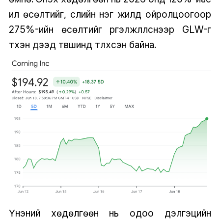
илүү өсөлтийг, сүүлийн нэг жилд ойролцоогоор
275%-ийн өсөлтийг үргэлжлүүлснээр GLW-г
түүхэн дээд түвшинд түлхсэн байна.
Үнэний хөдөлгөөн нь одоо дэлгэцийн