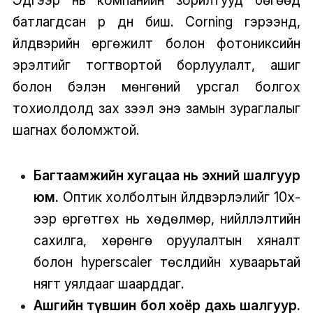
батлагдсан үр дүн биш. Corning гэрээнүүд,
үйлдвэрийн өргөжилт болон фотониксийн
эрэлтийг тогтвортой борлуулалт, ашиг
болон бэлэн мөнгөний урсгал болгох
тохиолдолд зах зээл энэ замын зураглалыг
шагнах боломжтой.
Багтаамжийн хугацаа нь эхний шалгуур
юм.
Оптик холболтын үйлдвэрлэлийг 10x-
ээр өргөтгөх нь хөдөлмөр, нийлүүлэлтийн
сахилга, хөрөнгө оруулалтын хяналт
болон hyperscaler төслүүдийн хуваарьтай
нягт уялдааг шаарддаг.
Ашгийн түвшин бол хоёр дахь шалгуур.