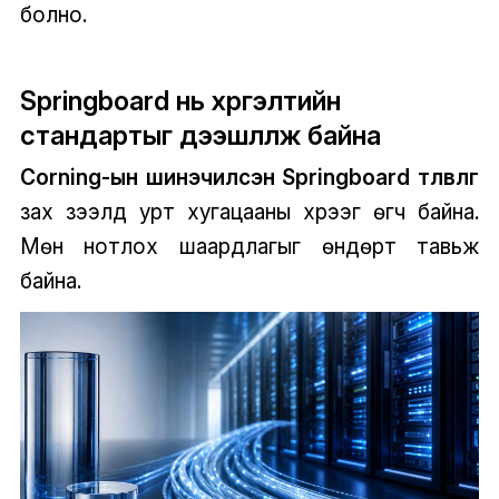
болно.
Springboard нь хүргэлтийн
стандартыг дээшлүүлж байна
Corning-ын шинэчилсэн Springboard төлөвлөгөө
зах зээлд урт хугацааны хүрээг өгч байна.
Мөн нотлох шаардлагыг өндөрт тавьж
байна.