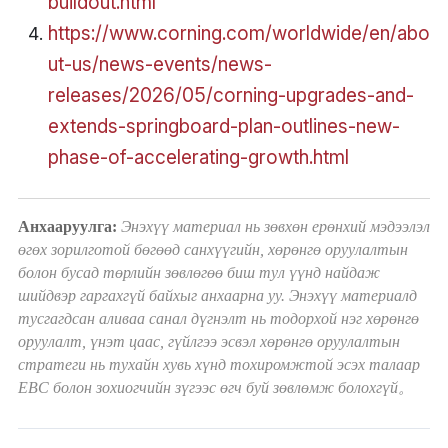
buildout.html
https://www.corning.com/worldwide/en/abo
ut-us/news-events/news-
releases/2026/05/corning-upgrades-and-
extends-springboard-plan-outlines-new-
phase-of-accelerating-growth.html
Анхааруулга:
Энэхүү материал нь зөвхөн ерөнхий мэдээлэл
өгөх зорилготой бөгөөд санхүүгийн, хөрөнгө оруулалтын
болон бусад төрлийн зөвлөгөө биш тул үүнд найдаж
шийдвэр гаргахгүй байхыг анхаарна уу. Энэхүү материалд
тусгагдсан аливаа санал дүгнэлт нь тодорхой нэг хөрөнгө
оруулалт, үнэт цаас, гүйлгээ эсвэл хөрөнгө оруулалтын
стратеги нь тухайн хувь хүнд тохиромжтой эсэх талаар
EBC болон зохиогчийн зүгээс өгч буй зөвлөмж болохгүй。