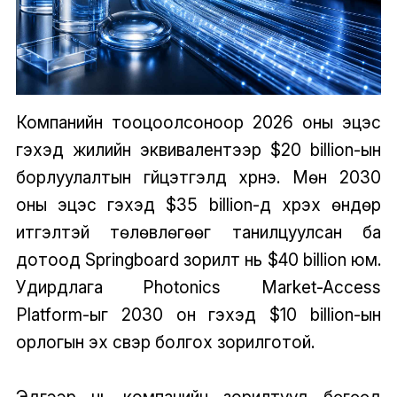
Компанийн тооцоолсоноор 2026 оны эцэс
гэхэд жилийн эквивалентээр $20 billion-ын
борлуулалтын гүйцэтгэлд хүрнэ. Мөн 2030
оны эцэс гэхэд $35 billion-д хүрэх өндөр
итгэлтэй төлөвлөгөөг танилцуулсан ба
дотоод Springboard зорилт нь $40 billion юм.
Удирдлага Photonics Market-Access
Platform-ыг 2030 он гэхэд $10 billion-ын
орлогын эх үүсвэр болгох зорилготой.
Эдгээр нь компанийн зорилтууд бөгөөд