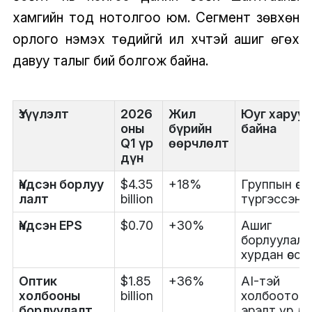
хамгийн тод нотолгоо юм. Сегмент зөвхөн
орлого нэмэх төдийгүй илүү хүчтэй ашиг өгөх
давуу талыг бий болгож байна.
Үзүүлэлт
2026
Жил
Юуг харуу
оны
бүрийн
байна
Q1 үр
өөрчлөлт
дүн
Үндсэн борлуу
$4.35
+18%
Группын өсөл
лалт
billion
түргэссэн
Үндсэн EPS
$0.70
+30%
Ашиг
борлуулалт
хурдан өссөн
Оптик
$1.85
+36%
AI-тэй
холбооны
billion
холбоотой
борлуулалт
эрэлт үр д