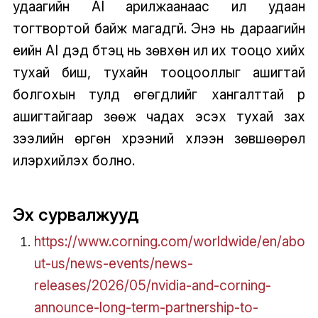
удаагийн AI арилжаанаас илүү удаан
тогтвортой байж магадгүй. Энэ нь дараагийн
үеийн AI дэд бүтэц нь зөвхөн илүү их тооцо хийх
тухай биш, тухайн тооцооллыг ашигтай
болгохын тулд өгөгдлийг хангалттай үр
ашигтайгаар зөөж чадах эсэх тухай зах
зээлийн өргөн хүрээний хүлээн зөвшөөрөл
илэрхийлэх болно.
Эх сурвалжууд
https://www.corning.com/worldwide/en/abo
ut-us/news-events/news-
releases/2026/05/nvidia-and-corning-
announce-long-term-partnership-to-