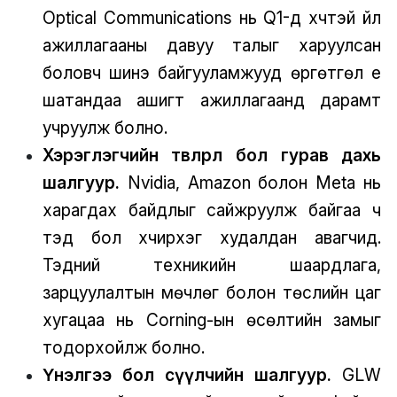
Optical Communications нь Q1-д хүчтэй үйл
ажиллагааны давуу талыг харуулсан
боловч шинэ байгууламжууд өргөтгөл үе
шатандаа ашигт ажиллагаанд дарамт
учруулж болно.
Хэрэглэгчийн төвлөрөл бол гурав дахь
шалгуур.
Nvidia, Amazon болон Meta нь
харагдах байдлыг сайжруулж байгаа ч
тэд бол хүчирхэг худалдан авагчид.
Тэдний техникийн шаардлага,
зарцуулалтын мөчлөг болон төслийн цаг
хугацаа нь Corning-ын өсөлтийн замыг
тодорхойлж болно.
Үнэлгээ бол сүүлчийн шалгуур.
GLW