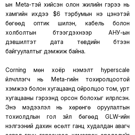
ын Meta-тэй хийсэн олон жилийн гэрээ нь
хамгийн ихдээ $6 тэрбумын үнэ цэнэтэй
бөгөөд оптик шилэн, кабель болон
холболтын бүтээгдэхүүнээр АНУ-ын
дэвшилтэт дата төвүүдийн бүтээн
байгуулалтыг дэмжиж байна.
Corning мөн хоёр нэмэлт hyperscale
үйлчлүүлэгч нь Meta-гийн тохиролцоотой
хэмжээ болон хугацаанд ойролцоо том, урт
хугацааны гэрээнд орсон болохыг илрүүлсэн.
Энэ мэдээлэл нь хөрөнгө оруулалтын
тохиолдлын гол зүйл бөгөөд GLW-ийн
үнэлгээний дахин өсөлт ганц худалдан авагч