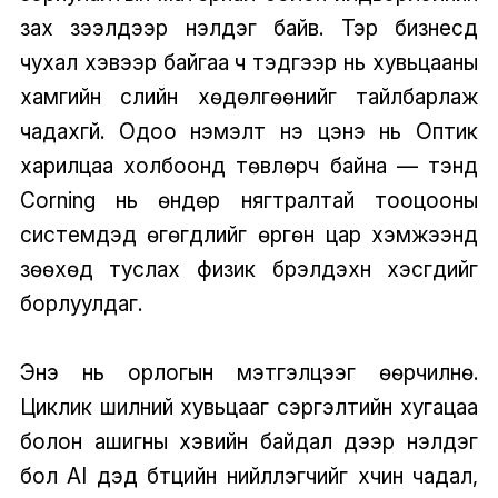
зах зээлүүдээр үнэлдэг байв. Тэр бизнесүүд
чухал хэвээр байгаа ч тэдгээр нь хувьцааны
хамгийн сүүлийн хөдөлгөөнийг тайлбарлаж
чадахгүй. Одоо нэмэлт үнэ цэнэ нь Оптик
харилцаа холбоонд төвлөрч байна — тэнд
Corning нь өндөр нягтралтай тооцооны
системүүдэд өгөгдлийг өргөн цар хэмжээнд
зөөхөд туслах физик бүрэлдэхүүн хэсгүүдийг
борлуулдаг.
Энэ нь орлогын мэтгэлцээг өөрчилнө.
Циклик шилний хувьцааг сэргэлтийн хугацаа
болон ашигны хэвийн байдал дээр үнэлдэг
бол AI дэд бүтцийн нийлүүлэгчийг хүчин чадал,