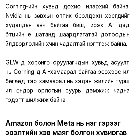
Corning-ийн хувьд дохио илэрхий байна.
Nvidia нь зөвхөн оптик бүрэлдэхүүн хэсгүүдийг
худалдан авч байгаа биш, ирэх AI дэд
бүтцийн үе шатанд шаардлагатай дотоодын
үйлдвэрлэлийн хүчин чадалтай нэгтгэж байна.
GLW-д хөрөнгө оруулагчдын хувьд асуулт
нь Corning-д AI-хамаарал байгаа эсэхээс илүү
бөгөөд тэр хамаарал нь хэдэн жилийн турш
илүү өндөр орлогын суурь дэмжиж чадна
гэдэгт шилжиж байна.
Amazon болон Meta нь нэг гэрээг
эрэлтийн хэв маяг болгон хувиргав