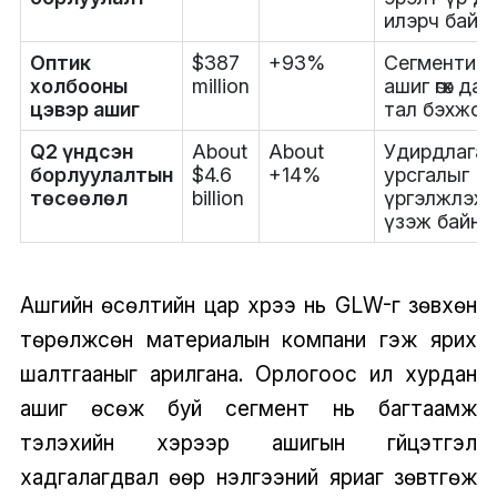
илэрч байн
Оптик
$387
+93%
Сегментий
холбооны
million
ашиг өгөх да
цэвэр ашиг
тал бэхжсэ
Q2 үндсэн
About
About
Удирдлага
борлуулалтын
$4.6
+14%
урсгалыг
төсөөлөл
billion
үргэлжлэхэ
үзэж байна
Ашгийн өсөлтийн цар хүрээ нь GLW-г зөвхөн
төрөлжсөн материалын компани гэж ярих
шалтгааныг арилгана. Орлогоос илүү хурдан
ашиг өсөж буй сегмент нь багтаамж
тэлэхийн хэрээр ашигын гүйцэтгэл
хадгалагдвал өөр үнэлгээний яриаг зөвтгөж