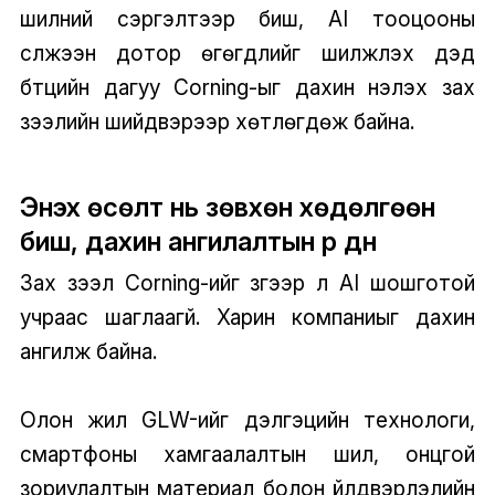
шилний сэргэлтээр биш, AI тооцооны
сүлжээн дотор өгөгдлийг шилжүүлэх дэд
бүтцийн дагуу Corning-ыг дахин үнэлэх зах
зээлийн шийдвэрээр хөтлөгдөж байна.
Энэхүү өсөлт нь зөвхөн хөдөлгөөн
биш, дахин ангилалтын үр дүн
Зах зээл Corning-ийг зүгээр л AI шошготой
учраас шаглаагүй. Харин компаниыг дахин
ангилж байна.
Олон жил GLW-ийг дэлгэцийн технологи,
смартфоны хамгаалалтын шил, онцгой
зориулалтын материал болон үйлдвэрлэлийн