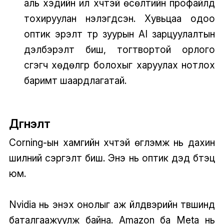
аль хэдийн илүү хүчтэй өсөлтийн профайлд
тохируулан үнэлэгдсэн. Хувьцаа одоо
оптик эрэлт түр зуурын AI зарцуулалтын
дэлбэрэлт биш, тогтвортой орлого
үүсгэгч хөдөлгүүр болохыг харуулах нотлох
баримт шаардлагатай.
Дүгнэлт
Corning-ын хамгийн хүчтэй өгүүлэмж нь дахин
шилний сэргэлт биш. Энэ нь оптик дэд бүтэц
юм.
Nvidia нь энэхүү онолыг аж үйлдвэрийн түвшинд
баталгаажуулж байна. Amazon ба Meta нь