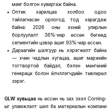
маяг болгон хувиргаж байна.
Оптик харилцаа холбоо одоо
тайлагнасан орлогод тод харагдаж
байна: 2026 оны эхний улирлын
борлуулалт 36%-иар өссөн бөгөөд
сегментийн цэвэр ашиг 93%-иар өссөн.
Дараагийн шалгуур нь хэрэгжилт байна
— хүчин чадлын хугацаа, ашиг маржийн
тогтвортой байдал, бэлэн мөнгөний
генераци болон үйлчлүүлэгчдийн төвлөрөл
зэрэг.
GLW хувьцаа
нь өссөн нь зах зээл Corning-
ыг уламжлалт шил ба материалын компани