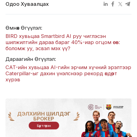
Одоо Хуваалцах
Өмнөх Өгүүлэл:
BIRD хувьцаа Smartbird AI руу чиглэсэн
шилжилтийн дараа бараг 40%-иар огцом өсөв:
боломж уу, эсвэл мэх үү?
Дараагийн Өгүүлэл:
CAT-ийн хувьцаа AI-гийн эрчим хүчний эрэлтээр
Caterpillar-ыг дахин үнэлснээр рекорд өндөрт
хүрэв
ДЭЛХИЙН ШИЛДЭГ
БРОКЕР
Бүртгүүлэх