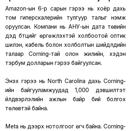
Amazon-ын 6-р сарын гэрээ нь хоёр дахь
том гиперскалерийн тулгуур талыг нэмж
оруулсан. Компани нь АНУ-ын дата төвийн
дэд бүтцийг өргөжүүлэхтэй холбоотой оптик
шилэн, кабель болон холболтын шийдлүүдийн
талаар Corning-тай олон жилийн, хэдэн
тэрбум долларын гэрээ байгуулсан.
Энэхүү гэрээ нь North Carolina дахь Corning-
ийн байгууламжуудад 1,000 дэвшилтэт
үйлдвэрлэлийн ажлын байр бий болгох
төлөвтэй байна.
Meta нь дээрх нотолгоог өгч байна. Corning-