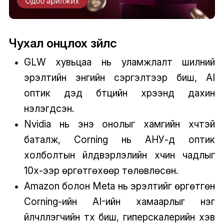
Чухал онцлох зүйлс
GLW хувьцаа нь уламжлалт шилний
эрэлтийн энгийн сэргэлтээр биш, AI
оптик дэд бүтцийн хүрээнд дахин
үнэлэгдсэн.
Nvidia нь энэ онолыг хамгийн хүчтэй
баталж, Corning нь АНУ-д оптик
холболтын үйлдвэрлэлийн хүчин чадлыг
10x-ээр өргөтгөхөөр төлөвлөсөн.
Amazon болон Meta нь эрэлтийг өргөтгөн
Corning-ийн AI-ийн хамаарлыг нэг
үйлчлүүлэгчийн түүх биш, гиперскалерийн хэв