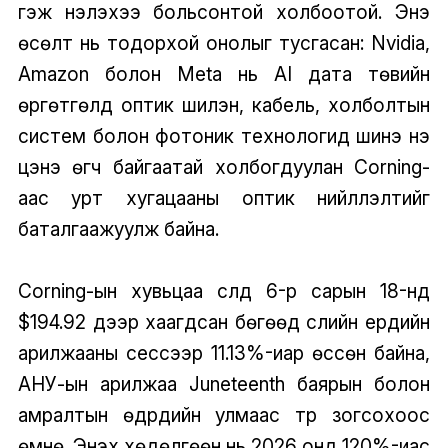
гэж үнэлэхээ больсонтой холбоотой. Энэ
өсөлт нь тодорхой онолыг тусгасан: Nvidia,
Amazon болон Meta нь AI дата төвийн
өргөтгөлүүд оптик шилэн, кабель, холболтын
систем болон фотоник технологид шинэ үнэ
цэнэ өгч байгаатай холбогдуулан Corning-
аас урт хугацааны оптик нийлүүлэлтийг
баталгаажуулж байна.
Corning-ын хувьцаа сүүлд 6-р сарын 18-нд
$194.92 дээр хаагдсан бөгөөд сүүлийн ердийн
арилжааны сессээр 11.13%-иар өссөн байна,
АНУ-ын арилжаа Juneteenth баярын болон
амралтын өдрүүдийн улмаас түр зогсохоос
өмнө. Энэхүү хөдөлгөөн нь 2026 онд 120%-иас