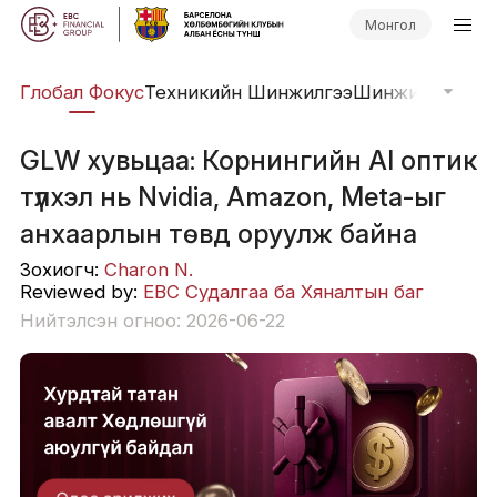
Монгол
уд
Глобал Фокус
Техникийн Шинжилгээ
Шинжилгээний 
GLW хувьцаа: Корнингийн AI оптик
түлхэл нь Nvidia, Amazon, Meta-ыг
анхаарлын төвд оруулж байна
Зохиогч:
Charon N.
Reviewed by:
EBC Судалгаа ба Хяналтын баг
Нийтэлсэн огноо: 2026-06-22