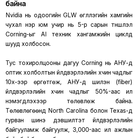
байна
Nvidia нь одоогийн GLW өгүүллэгийн хамгийн
чухал нэр юм учир нь 5-р сарын түншлэл
Corning-ыг AI техник хангамжийн циклд
шууд холбосон.
Тус тохиролцооны дагуу Corning нь АНУ-д
оптик холболтын үйлдвэрлэлийн хүчин чадлыг
10x-ээр өргөтгөж, АНУ-д шилэн (fiber)
үйлдвэрлэлийн хүчин чадлыг 50%-аас илүү
нэмэгдүүлэхээр төлөвлөж байна.
Төлөвлөгөөнд North Carolina болон Texas-д
гурван шинэ дэвшилтэт үйлдвэрлэлийн
байгууламж байгуулж, 3,000-аас илүү ажлын