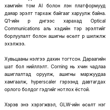
хамгийн том AI болон үүлэн платформууд
даяар эрэлт тархаж байгааг харуулж байна.
Q1-ийн үр дүнгээс харахад Optical
Communications аль хэдийн тэр эрэлтийг
борлуулалт болон ашигны өсөлт рүү шилжүүлж
эхэлжээ.
Хувьцааны үнэлгээ дахин тогтсон. Дараагийн
шат бол нийлүүлэлт. Corning нь хүчин чадлаа
ашиглалтад оруулж, ашигны маржуудаа
хамгаалж, hyperscaler гэрээнүүд давтагдах
орлого болдог гэдгийг нотлох ёстой.
Хэрэв энэ хэрэгжвэл, GLW-ийн өсөлт нэг