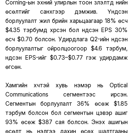
Corning-ын эхний улирлын тоон үзүүлэлтүүд үнийн
өсөлтийг санхүүгээр дэмжив. Үндсэн
борлуулалт жил бүрийн харьцаагаар 18% өсч
$4.35 тэрбумд хүрсэн бол үндсэн EPS 30%
өсч $0.70 болсон. Удирдлага Q2-ийн үндсэн
борлуулалтыг ойролцоогоор $4.6 тэрбум,
үндсэн EPS-ийг $0.73–$0.77 гэж удирдамж
өгсөн.
Хамгийн хүчтэй хувь нэмэр нь Optical
Communications сегментээс ирсэн.
Сегментын борлуулалт 36% өсөж $1.85
тэрбум болсон бол сегментын цэвэр ашиг
93% өсөж $387 сая болсон. Энэхүү ашигын
өсөлт нь үнэлгээ дахин өсөх шалтгааны