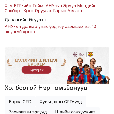
XLV ETF-ийн Тойм: АНУ-ын Эрүүл Мэндийн
Салбарт Хөрөнгө Оруулах Гарын Авлага
Дараагийн Өгүүлэл:
АНУ-ын доллар унах үед юу эзэмших вэ: 10
аюулгүй хөрөнгө
ДЭЛХИЙН ШИЛДЭГ
БРОКЕР
Бүртгүүлэх
Холбоотой Нэр томьёонууд
Бараа CFD
Хувьцааны CFD-үүд
Захиалгын төрлүүд
Шөнийн санхүүжилт