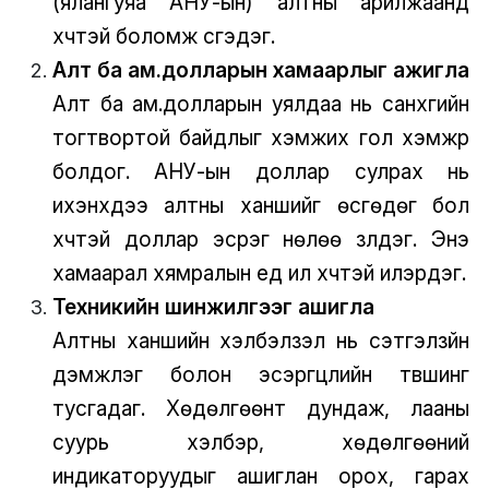
(ялангуяа АНУ-ын) алтны арилжаанд
хүчтэй боломж үүсгэдэг.
Алт ба ам.долларын хамаарлыг ажигла
Алт ба ам.долларын уялдаа нь санхүүгийн
тогтвортой байдлыг хэмжих гол хэмжүүр
болдог. АНУ-ын доллар сулрах нь
ихэнхдээ алтны ханшийг өсгөдөг бол
хүчтэй доллар эсрэг нөлөө үзүүлдэг. Энэ
хамаарал хямралын үед илүү хүчтэй илэрдэг.
Техникийн шинжилгээг ашигла
Алтны ханшийн хэлбэлзэл нь сэтгэлзүйн
дэмжлэг болон эсэргүүцлийн түвшинг
тусгадаг. Хөдөлгөөнт дундаж, лааны
суурь хэлбэр, хөдөлгөөний
индикаторуудыг ашиглан орох, гарах