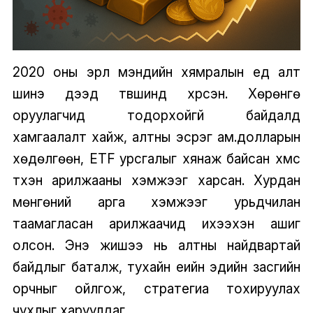
2020 оны эрүүл мэндийн хямралын үед алт
шинэ дээд түвшинд хүрсэн. Хөрөнгө
оруулагчид тодорхойгүй байдалд
хамгаалалт хайж, алтны эсрэг ам.долларын
хөдөлгөөн, ETF урсгалыг хянаж байсан хүмүүс
түүхэн арилжааны хэмжээг харсан. Хурдан
мөнгөний арга хэмжээг урьдчилан
таамагласан арилжаачид ихээхэн ашиг
олсон. Энэ жишээ нь алтны найдвартай
байдлыг баталж, тухайн үеийн эдийн засгийн
орчныг ойлгож, стратегиа тохируулах
чухлыг харуулдаг.