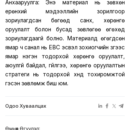
Анхааруулга: Энэ материал нь зөвхөн
ерөнхий мэдээллийн зорилгоор
зориулагдсан бөгөөд санхүү, хөрөнгө
оруулалт болон бусад зөвлөгөө өгөхөд
зориулагдаагүй болно. Материалд өгөгдсөн
ямар ч санал нь EBC эсвэл зохиогчийн зүгээс
ямар нэгэн тодорхой хөрөнгө оруулалт,
аюулгүй байдал, гүйлгээ, хөрөнгө оруулалтын
стратеги нь тодорхой хүнд тохиромжтой
гэсэн зөвлөмж биш юм.
Одоо Хуваалцах
Өмнөх Өгүүлэл: