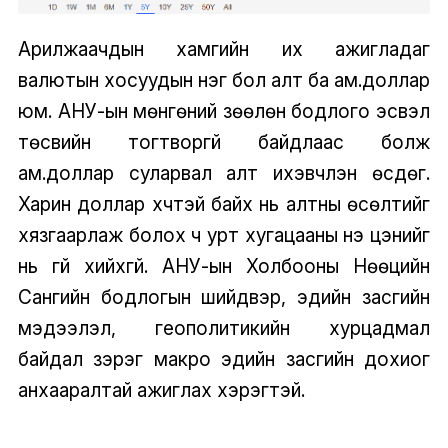
Арилжаачдын хамгийн их ажигладаг
валютын хосуудын нэг бол алт ба ам.доллар
юм. АНУ-ын мөнгөний зөөлөн бодлого эсвэл
төсвийн тогтворгүй байдлаас болж
ам.доллар суларвал алт ихэвчлэн өсдөг.
Харин доллар хүчтэй байх нь алтны өсөлтийг
хязгаарлаж болох ч урт хугацааны үнэ цэнийг
нь үгүй хийхгүй. АНУ-ын Холбооны Нөөцийн
Сангийн бодлогын шийдвэр, эдийн засгийн
мэдээлэл, геополитикийн хурцадмал
байдал зэрэг макро эдийн засгийн дохиог
анхааралтай ажиглах хэрэгтэй.