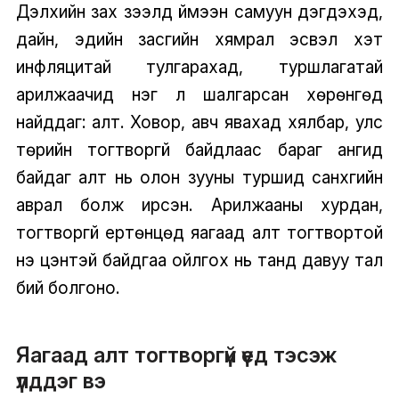
Дэлхийн зах зээлд үймээн самуун дэгдэхэд,
дайн, эдийн засгийн хямрал эсвэл хэт
инфляцитай тулгарахад, туршлагатай
арилжаачид нэг л шалгарсан хөрөнгөд
найддаг: алт. Ховор, авч явахад хялбар, улс
төрийн тогтворгүй байдлаас бараг ангид
байдаг алт нь олон зууны туршид санхүүгийн
аврал болж ирсэн. Арилжааны хурдан,
тогтворгүй ертөнцөд яагаад алт тогтвортой
үнэ цэнтэй байдгаа ойлгох нь танд давуу тал
бий болгоно.
Яагаад алт тогтворгүй үед тэсэж
үлддэг вэ