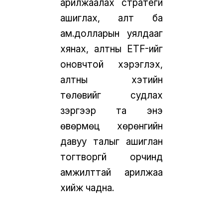
арилжаалах стратеги
ашиглах, алт ба
ам.долларын уялдааг
хянах, алтны ETF-ийг
оновчтой хэрэглэх,
алтны хэтийн
төлөвийг судлах
зэргээр та энэ
өвөрмөц хөрөнгийн
давуу талыг ашиглан
тогтворгүй орчинд
амжилттай арилжаа
хийж чадна.