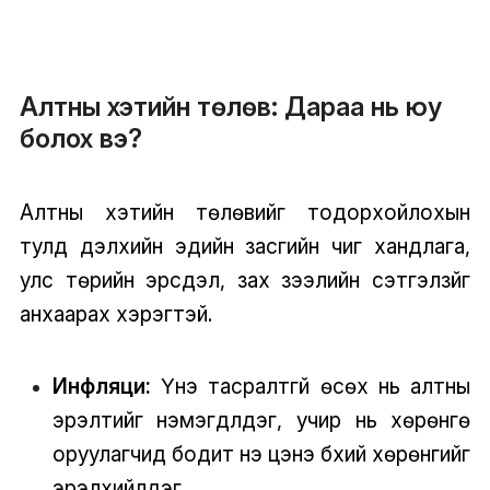
Алтны хэтийн төлөв: Дараа нь юу
болох вэ?
Алтны хэтийн төлөвийг тодорхойлохын
тулд дэлхийн эдийн засгийн чиг хандлага,
улс төрийн эрсдэл, зах зээлийн сэтгэлзүйг
анхаарах хэрэгтэй.
Инфляци:
Үнэ тасралтгүй өсөх нь алтны
эрэлтийг нэмэгдүүлдэг, учир нь хөрөнгө
оруулагчид бодит үнэ цэнэ бүхий хөрөнгийг
эрэлхийлдэг.