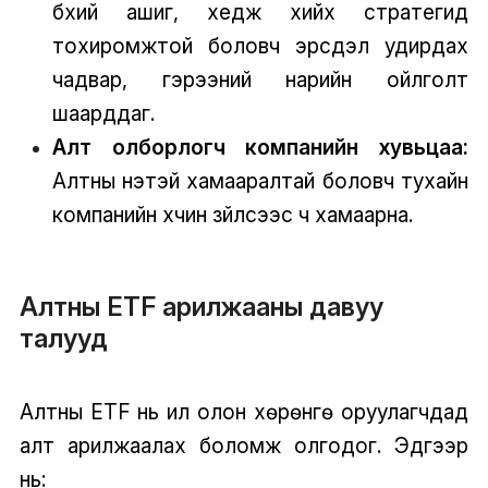
бүхий ашиг, хедж хийх стратегид
тохиромжтой боловч эрсдэл удирдах
чадвар, гэрээний нарийн ойлголт
шаарддаг.
Алт олборлогч компанийн хувьцаа:
Алтны үнэтэй хамааралтай боловч тухайн
компанийн хүчин зүйлсээс ч хамаарна.
Алтны ETF арилжааны давуу
талууд
Алтны ETF нь илүү олон хөрөнгө оруулагчдад
алт арилжаалах боломж олгодог. Эдгээр
нь: