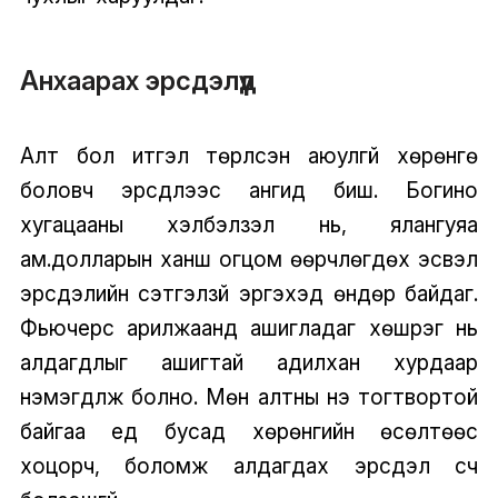
Анхаарах эрсдэлүүд
Алт бол итгэл төрүүлсэн аюулгүй хөрөнгө
боловч эрсдлээс ангид биш. Богино
хугацааны хэлбэлзэл нь, ялангуяа
ам.долларын ханш огцом өөрчлөгдөх эсвэл
эрсдэлийн сэтгэлзүй эргэхэд өндөр байдаг.
Фьючерс арилжаанд ашигладаг хөшүүрэг нь
алдагдлыг ашигтай адилхан хурдаар
нэмэгдүүлж болно. Мөн алтны үнэ тогтвортой
байгаа үед бусад хөрөнгийн өсөлтөөс
хоцорч, боломж алдагдах эрсдэл үүсч