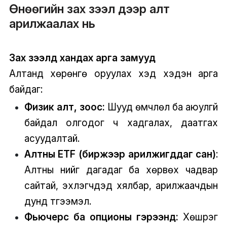
Өнөөгийн зах зээл дээр алт
арилжаалах нь
Зах зээлд хандах арга замууд
Алтанд хөрөнгө оруулах хэд хэдэн арга
байдаг:
Физик алт, зоос:
Шууд өмчлөл ба аюулгүй
байдал олгодог ч хадгалах, даатгах
асуудалтай.
Алтны ETF (биржээр арилжигддаг сан)
:
Алтны үнийг дагадаг ба хөрвөх чадвар
сайтай, эхлэгчдэд хялбар, арилжаачдын
дунд түгээмэл.
Фьючерс ба опционы гэрээнүүд:
Хөшүүрэг