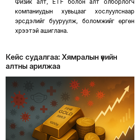
Физик алт, ETF болон алт олборлогч
компаниудын хувьцааг хослуулснаар
эрсдэлийг бууруулж, боломжийг өргөн
хүрээтэй ашиглана.
Кейс судалгаа: Хямралын үеийн
алтны арилжаа