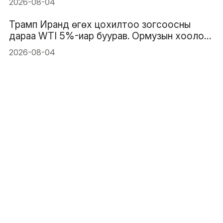
2026-08-04
Трамп Иранд өгөх цохилтоо зогсоосны
дараа WTI 5%-иар буурав. Ормузын хоолойн
уналтын трэнд үргэлжилж чадах уу?
2026-08-04