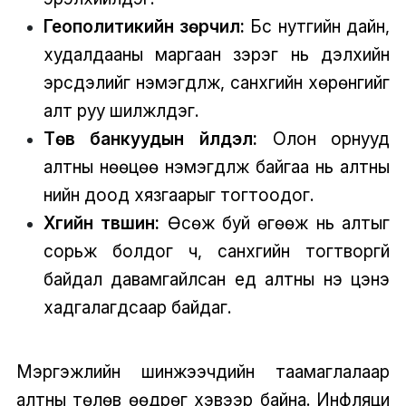
Геополитикийн зөрчил:
Бүс нутгийн дайн,
худалдааны маргаан зэрэг нь дэлхийн
эрсдэлийг нэмэгдүүлж, санхүүгийн хөрөнгийг
алт руу шилжүүлдэг.
Төв банкуудын үйлдэл:
Олон орнууд
алтны нөөцөө нэмэгдүүлж байгаа нь алтны
үнийн доод хязгаарыг тогтоодог.
Хүүгийн түвшин:
Өсөж буй өгөөж нь алтыг
сорьж болдог ч, санхүүгийн тогтворгүй
байдал давамгайлсан үед алтны үнэ цэнэ
хадгалагдсаар байдаг.
Мэргэжлийн шинжээчдийн таамаглалаар
алтны төлөв өөдрөг хэвээр байна. Инфляци