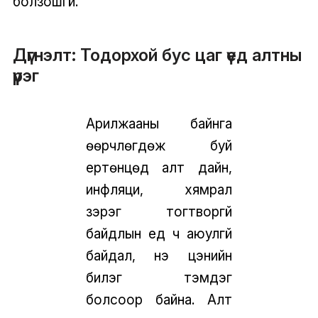
болзошгүй.
Дүгнэлт: Тодорхой бус цаг үед алтны
үүрэг
Арилжааны байнга
өөрчлөгдөж буй
ертөнцөд алт дайн,
инфляци, хямрал
зэрэг тогтворгүй
байдлын үед ч аюулгүй
байдал, үнэ цэнийн
билэг тэмдэг
болсоор байна. Алт