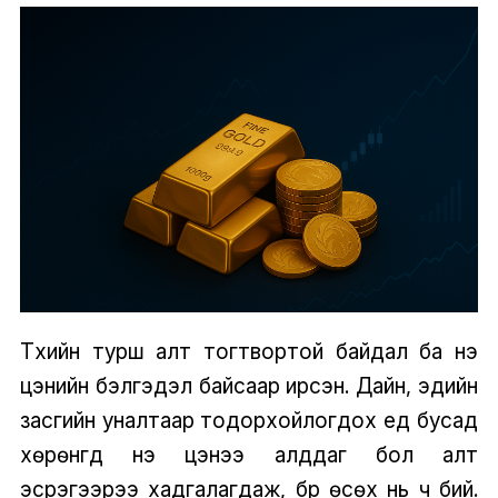
Түүхийн турш алт тогтвортой байдал ба үнэ
цэнийн бэлгэдэл байсаар ирсэн. Дайн, эдийн
засгийн уналтаар тодорхойлогдох үед бусад
хөрөнгүүд үнэ цэнээ алддаг бол алт
эсрэгээрээ хадгалагдаж, бүр өсөх нь ч бий.