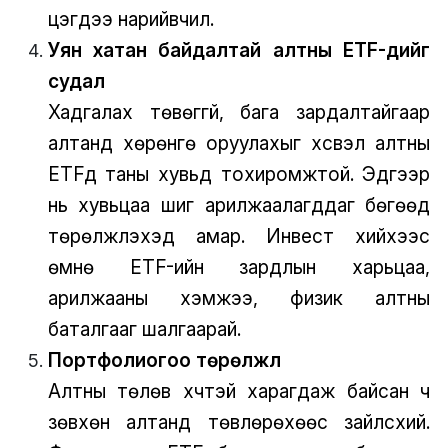
цэгүүдээ нарийвчил.
Уян хатан байдалтай алтны ETF-үүдийг
судал
Хадгалах төвөггүй, бага зардалтайгаар
алтанд хөрөнгө оруулахыг хүсвэл алтны
ETFүүд таны хувьд тохиромжтой. Эдгээр
нь хувьцаа шиг арилжаалагддаг бөгөөд
төрөлжүүлэхэд амар. Инвест хийхээс
өмнө ETF-ийн зардлын харьцаа,
арилжааны хэмжээ, физик алтны
баталгааг шалгаарай.
Портфолиогоо төрөлжүүл
Алтны төлөв хүчтэй харагдаж байсан ч
зөвхөн алтанд төвлөрөхөөс зайлсхий.