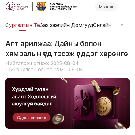
Монгол
иг
Сургалтын Төв
Зах зээлийн Домгууд
Онлайн Вэбинар
Алт арилжаа: Дайны болон
хямралын үед тэсэж үлддэг хөрөнгө
Нийтэлсэн огноо: 2025-08-04
Шинэчилсэн огноо: 2025-08-04