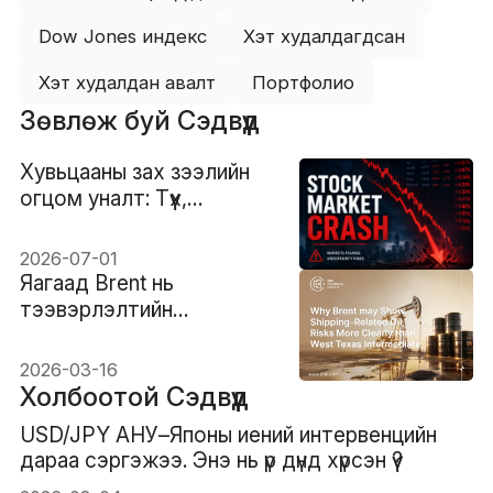
Dow Jones индекс
Хэт худалдагдсан
Хэт худалдан авалт
Портфолио
Зөвлөж буй Сэдвүүд
Хувьцааны зах зээлийн
огцом уналт: Түүх,
шалтгаан ба хэрхэн
бэлдэх
2026-07-01
Яагаад Brent нь
тээвэрлэлтийн
шалтгаантай нефтийн
эрсдэлийг West Texas
2026-03-16
Intermediate (WTI)-ээс
Холбоотой Сэдвүүд
илүү тодорхой харуулж
USD/JPY АНУ–Японы иений интервенцийн
болох вэ
дараа сэргэжээ. Энэ нь үр дүнд хүрсэн үү?