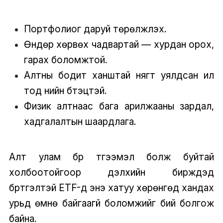
Портфолиог даруй төрөлжүүлэх.
Өндөр хөрвөх чадвартай — хурдан орох,
гарах боломжтой.
Алтны бодит ханштай нягт уялдсан ил
тод үнийн бүтэцтэй.
Физик алтнаас бага арилжааны зардал,
хадгалалтын шаардлага.
Алт улам бүр түгээмэл болж буйтай
холбоотойгоор дэлхийн биржүүдэд
бүртгэлтэй ETF-үүд энэ хатуу хөрөнгөд хандах
урьд өмнө байгаагүй боломжийг бий болгож
байна.