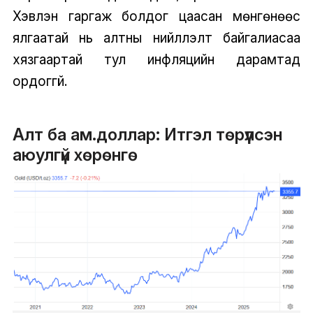
Хэвлэн гаргаж болдог цаасан мөнгөнөөс
ялгаатай нь алтны нийлүүлэлт байгалиасаа
хязгаартай тул инфляцийн дарамтад
ордоггүй.
Алт ба ам.доллар: Итгэл төрүүлсэн
аюулгүй хөрөнгө