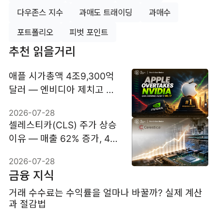
다우존스 지수
과매도 트래이딩
과매수
포트폴리오
피벗 포인트
추천 읽을거리
애플 시가총액 4조9,300억
달러 — 엔비디아 제치고 세
계 1위 탈환
2026-07-28
셀레스티카(CLS) 주가 상승
이유 — 매출 62% 증가, 4분
기 63억5,000만 달러가 관
2026-07-28
건
금융 지식
거래 수수료는 수익률을 얼마나 바꿀까? 실제 계산
과 절감법