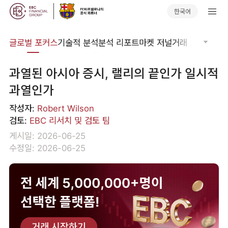
한국어
비나
글로벌 포커스
기술적 분석
분석 리포트
마켓 저널
거래 소프트웨어
과열된 아시아 증시, 랠리의 끝인가 일시적
과열인가
작성자:
Robert Wilson
검토:
EBC 리서치 및 검토 팀
게시일: 2026-06-25
수정일: 2026-06-25