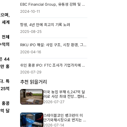
EBC Financial Group, 유동성 강화 및 주요 주가지수 거래 비용 절감
2024-10-11
했으며,
전 세계
항셍, 4년 만에 최고치 기록 노려
2025-08-25
 전체
 수익의
RIKU IPO 해설: 사업 구조, 시장 환경, 그리고 증권신고서 리스크
2026-04-16
은 44
쉬인 홍콩 IPO: FTC 조사가 기업가치에 미치는 영향
천만 홍
2026-07-29
다. 특
추천 읽을거리
 25억
미국 농업 부채 6,247억 달
러로 사상 최대 전망…챕터
12 파산 46% 증가
2026-07-27
 홍콩
5억 달
스테이블코인 뱅크런이 미
단기국채시장으로 번지는 이
유
2026-07-14