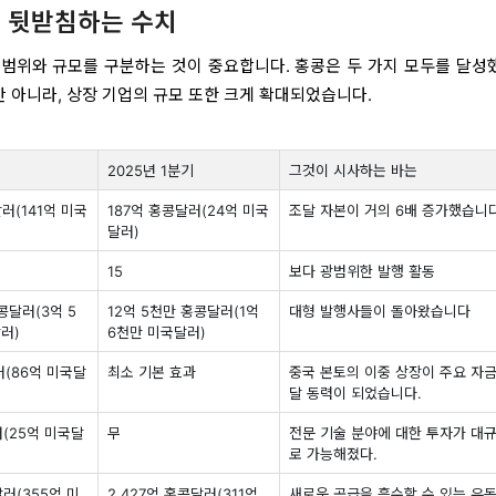
 뒷받침하는 수치
범위와 규모를 구분하는 것이 중요합니다. 홍콩은 두 가지 모두를 달성
만 아니라, 상장 기업의 규모 또한 크게 확대되었습니다.
2025년 1분기
그것이 시사하는 바는
달러(141억 미국
187억 홍콩달러(24억 미국
조달 자본이 거의 6배 증가했습니다
달러)
15
보다 광범위한 발행 활동
콩달러(3억 5
12억 5천만 홍콩달러(1억
대형 발행사들이 돌아왔습니다
러)
6천만 미국달러)
러(86억 미국달
최소 기본 효과
중국 본토의 이중 상장이 주요 자금
달 동력이 되었습니다.
러(25억 미국달
무
전문 기술 분야에 대한 투자가 대
로 가능해졌다.
달러(355억 미
2,427억 홍콩달러(311억
새로운 공급을 흡수할 수 있는 유