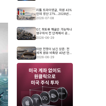
리튬 트라이앵글, 자원 43%
인데 생산 27%…2028년의
시험대
2026-07-08
G7, 희토류 채굴은 가능하나
영구자석 전 단계에서 공급
망의 85%가 사라진다
2026-06-29
이란 전쟁이 남긴 상흔: 전
세계 원유 비축량 40년 만에
최저치로 추락
2026-06-29