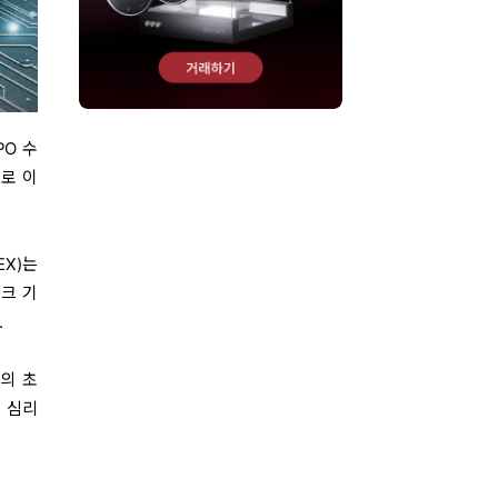
PO 수
클로 이
EX)는
크 기
.
개의 초
 심리