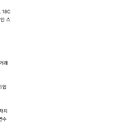
 18C
인 스
 거래
 기업
 차지
변수