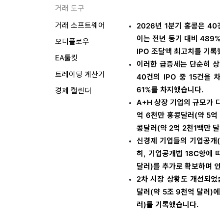
거래 도구
거래 소프트웨어
2026년 1분기 홍콩은 40
이는 전년 동기 대비 489
오더플로우
IPO 조달액 최고치를 기록
EA툴킷
이러한 급증세는 단순히 상
트레이딩 계산기
40건의 IPO 중 15건을
61%를 차지했습니다.
경제 캘린더
A+H 상장 기업의 규모가 
억 6천만 홍콩달러(약 5억
콩달러(약 2억 2천1백만 달
신경제 기업들의 기업공개(I
히, 기업공개법 18C항에 
달러)를 추가로 확보하며 인
2차 시장 상황도 개선되었습
달러(약 5조 9천억 달러)에
러)를 기록했습니다.