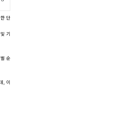
 한 단
 및 기
벌 순
데, 이