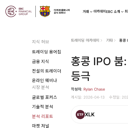
아카데미
최
거래
EBC 소개
트레이딩 아카데미
기타
홍콩 
지식 허브
트레이딩 용어집
홍콩 IPO 붐
금융 지식
전설의 트레이더
등극
온라인 웨비나
시장 분석
작성자:
Rylan Chase
게시일: 2026-04-13
수정일: 202
글로벌 포커스
기술적 분석
XLK
분석 리포트
마켓 저널