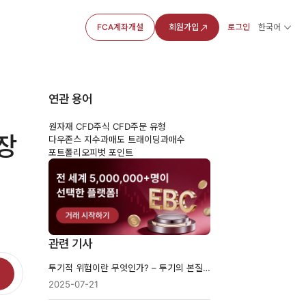
FCA계좌개설
회원가입
로그인
한국어
연관 용어
원자재 CFD
주식 CFD
주문 유형
시장
다우존스 지수
과매도 트래이딩
과매수
포트폴리오
피벗 포인트
관련 기사
투기적 위험이란 무엇인가? – 투기의 본질과 관리 전략
2025-07-21