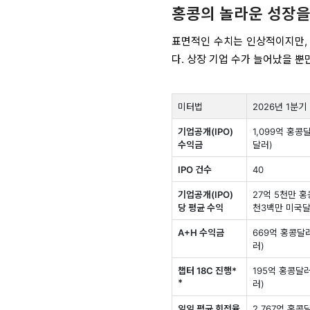
홍콩의 놀라운 성장을
표면적인 수치는 인상적이지만, 
다. 상장 기업 수가 늘어났을 뿐
미터법
2026년 1분기
기업공개(IPO)
1,099억 홍콩
수익금
달러)
IPO 건수
40
기업공개(IPO)
27억 5천만 홍
당 평균 수익
천3백만 미국달
A+H 수익금
669억 홍콩달
러)
챕터 18C 진행*
195억 홍콩달
*
러)
일일 평균 회전율
2,767억 홍콩