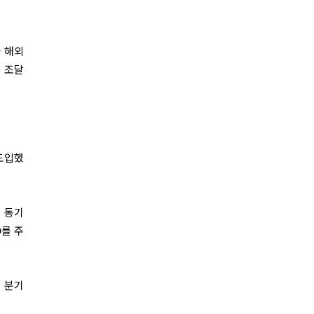
과 해외
금 조달
 도입했
년 동기
O를 주
당 분기