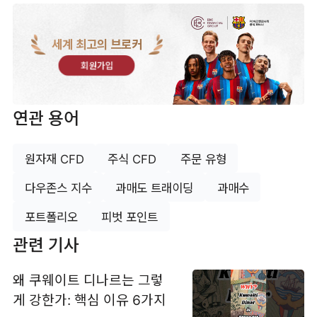
세계 최고의 브로커
회원가입
연관 용어
원자재 CFD
주식 CFD
주문 유형
다우존스 지수
과매도 트래이딩
과매수
포트폴리오
피벗 포인트
관련 기사
왜 쿠웨이트 디나르는 그렇
게 강한가: 핵심 이유 6가지