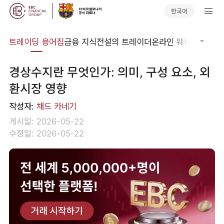
한국어
트레이딩 용어집
금융 지식
전설의 트레이더
온라인 웨비나
글로벌
경상수지란 무엇인가: 의미, 구성 요소, 외
환시장 영향
작성자:
채드 카네기
게시일: 2026-05-22
수정일: 2026-05-22