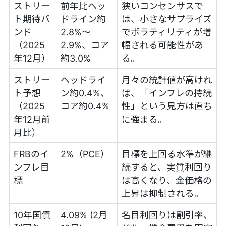
ストリー
前年比ヘッ
狭いコンセンサスで
ト期待バ
ドライン約
は、小さなサプライズ
ンド
2.8%～
でボラティリティが増
（2025
2.9%、コア
幅される可能性があ
年12月）
約3.0%
る。
ストリー
ヘッドライ
月々の統計値が高けれ
ト予想
ン約0.4%、
ば、「インフレの持続
（2025
コア約0.4%
性」という見方は直ち
年12月前
に強まる。
月比）
FRBのイ
2%（PCE）
目標を上回る水準が継
ンフレ目
続すると、実質利回り
標
は高くなり、金価格の
上昇は抑制される。
10年国債
4.09% (2月
名目利回りは割引率、