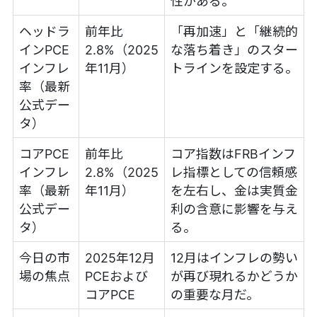
性がある。
ヘッドラ
前年比
「再加速」と「継続的
インPCE
2.8%（2025
な落ち着き」のスター
インフレ
年11月）
トラインを設定する。
率（最新
公式デー
タ）
コアPCE
前年比
コア指数はFRBインフ
インフレ
2.8%（2025
レ指標としての信頼感
率（最新
年11月）
を左右し、金は実質金
公式デー
利の含意に影響を与え
タ）
る。
今日の市
2025年12月
12月はインフレの勢い
場の焦点
PCEおよび
が再び現れるかどうか
コアPCE
の重要な月だ。