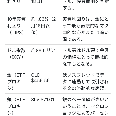
利回り
18日)
ドル、機会費用を固定
する。
10年実質
約1.83%（2
実質利回りは、金にと
利回り
月18日終
って最も直接的なマク
（TIPS）
値）
ロ的な逆風または追い
風である。
ドル指数
約98エリア
ドル高はドル建て金属
（DXY）
の価格にとって機械的
な重しとなる。
金（ETF
GLD
狭いスプレッドでデー
$459.56
プロキ
タに連動して取引され
シ）
る金の流動的な表現。
銀（ETF
SLV $71.01
銀のベータ値が高いと
プロキ
いうことは、マクロシ
シ）
ョックによるパーセン