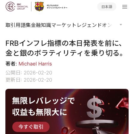
日本語
取引用語集
金融知識
マーケットレジェンド
オンラインウ
FRBインフレ指標の本日発表を前に、
金と銀のボラティリティを乗り切る。
著者:
Michael Harris
公開日: 2026-02-20
更新日: 2026-02-20