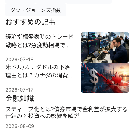
ダウ・ジョーンズ指数
おすすめの記事
経済指標発表時のトレード
戦略とは?急変動相場で利
益を狙うための準備とリス
2026-07-18
ク管理
米ドル/カナダドルの下落
理由とは？カナダの消費者
物価指数が今後の展開を左
2026-07-17
右する可能性も
金融知識
スティープ化とは?債券市場で金利差が拡大する
仕組みと投資への影響を解説
2026-08-09