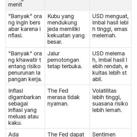
menit
"Banyak" ora
Kubu yang
USD menguat,
ng ingin bers
mendukung
imbal hasil lebi
abar karena i
jeda memiliki
h tinggi, emas
nflasi.
kekuatan yang
melemah.
besar.
"Banyak" ora
Jalur
USD melema
ng khawatir t
pemotongan
h, imbal hasil l
entang risiko
tetap terbuka.
ebih rendah, e
penurunan la
kuitas lebih st
pangan kerja.
abil.
Inflasi
The Fed
Volatilitas
digambarkan
merasa tidak
lebih tinggi,
sebagai
nyaman.
suasana risiko
inflasi yang
lebih lemah.
meluas atau
kaku.
Ada
The Fed dapat
Sentimen