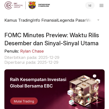
Id
Kamus Trading
Info Finansial
Legenda Pasar
Webinar Onl
FOMC Minutes Preview: Waktu Rilis
Desember dan Sinyal-Sinyal Utama
Penulis:
Rylan Chase
Diterbitkan pada: 2025-12-29
Diperbarui pada: 2025-12-29