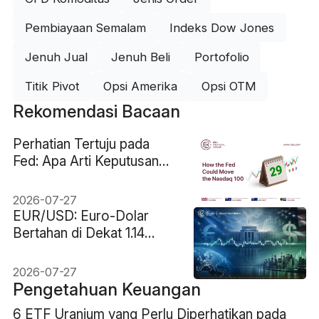
Pembiayaan Semalam
Indeks Dow Jones
Jenuh Jual
Jenuh Beli
Portofolio
Titik Pivot
Opsi Amerika
Opsi OTM
Rekomendasi Bacaan
Perhatian Tertuju pada
Fed: Apa Arti Keputusan
29 Juli bagi Nasdaq 100
2026-07-27
EUR/USD: Euro-Dolar
Bertahan di Dekat 1.14
Menjelang Keputusan The
Fed
2026-07-27
Pengetahuan Keuangan
6 ETF Uranium yang Perlu Diperhatikan pada