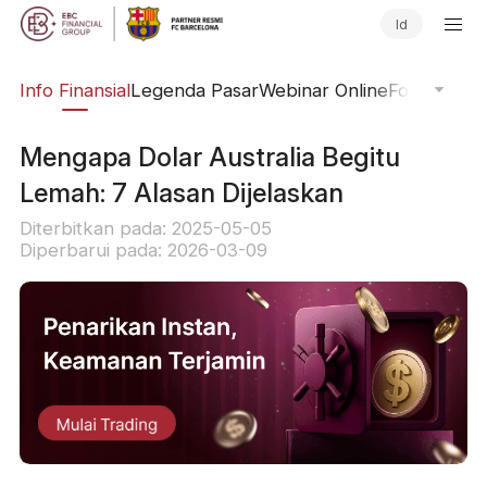
Id
ing
Info Finansial
Legenda Pasar
Webinar Online
Fokus Glob
Mengapa Dolar Australia Begitu
Lemah: 7 Alasan Dijelaskan
Diterbitkan pada: 2025-05-05
Diperbarui pada: 2026-03-09