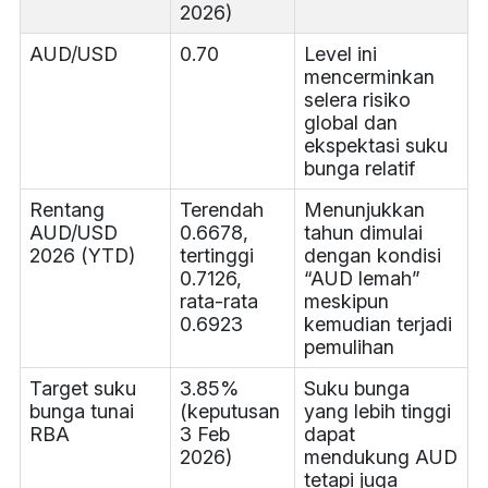
2026)
AUD/USD
0.70
Level ini
mencerminkan
selera risiko
global dan
ekspektasi suku
bunga relatif
Rentang
Terendah
Menunjukkan
AUD/USD
0.6678,
tahun dimulai
2026 (YTD)
tertinggi
dengan kondisi
0.7126,
“AUD lemah”
rata-rata
meskipun
0.6923
kemudian terjadi
pemulihan
Target suku
3.85%
Suku bunga
bunga tunai
(keputusan
yang lebih tinggi
RBA
3 Feb
dapat
2026)
mendukung AUD
tetapi juga