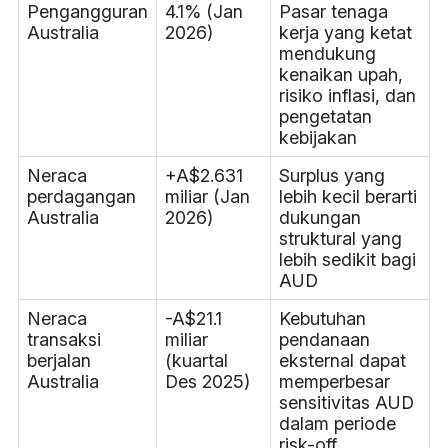
Pengangguran
4.1% (Jan
Pasar tenaga
Australia
2026)
kerja yang ketat
mendukung
kenaikan upah,
risiko inflasi, dan
pengetatan
kebijakan
Neraca
+A$2.631
Surplus yang
perdagangan
miliar (Jan
lebih kecil berarti
Australia
2026)
dukungan
struktural yang
lebih sedikit bagi
AUD
Neraca
-A$21.1
Kebutuhan
transaksi
miliar
pendanaan
berjalan
(kuartal
eksternal dapat
Australia
Des 2025)
memperbesar
sensitivitas AUD
dalam periode
risk-off