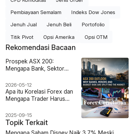
CFD Komoditas
Jenis Order
Pembiayaan Semalam
Indeks Dow Jones
Jenuh Jual
Jenuh Beli
Portofolio
Titik Pivot
Opsi Amerika
Opsi OTM
Rekomendasi Bacaan
Prospek ASX 200:
Mengapa Bank, Sektor
Pertambangan, dan Risiko
Anggaran Membelah
2026-05-12
Pasar
Apa itu Korelasi Forex dan
Mengapa Trader Harus
Peduli?
2025-09-15
Topik Terkait
Mengapa Saham Disney Naik 3,7% Meski