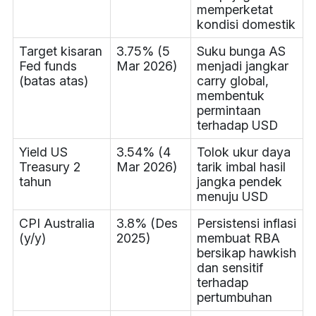
memperketat
kondisi domestik
Target kisaran
3.75% (5
Suku bunga AS
Fed funds
Mar 2026)
menjadi jangkar
(batas atas)
carry global,
membentuk
permintaan
terhadap USD
Yield US
3.54% (4
Tolok ukur daya
Treasury 2
Mar 2026)
tarik imbal hasil
tahun
jangka pendek
menuju USD
CPI Australia
3.8% (Des
Persistensi inflasi
(y/y)
2025)
membuat RBA
bersikap hawkish
dan sensitif
terhadap
pertumbuhan