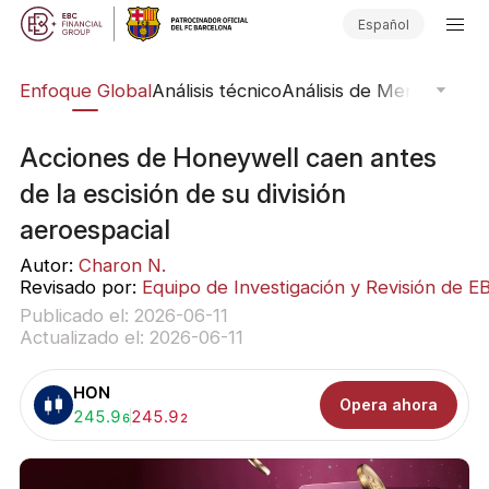
Español
rs
Enfoque Global
Análisis técnico
Análisis de Mercado
Pub
Acciones de Honeywell caen antes
de la escisión de su división
aeroespacial
Autor:
Charon N.
Revisado por:
Equipo de Investigación y Revisión de E
Publicado el: 2026-06-11
Actualizado el: 2026-06-11
HON
Opera ahora
Comprar:
245.9
Vender:
245.9
6
2