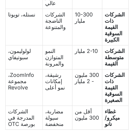
عالي
الشركات
10-300
الشركات
نستله، تويوتا
ذات
مليار
الناضجة
القيمة
والمتنوعة
السوقية
الكبيرة
الشركات
2-10 مليار
النمو
لولوليمون،
متوسطة
المتوازن
سبوتيفاي
القيمة
والمرونة
الشركات
300 مليون
رشيقة،
ZoomInfo،
ذات
- 2 مليار
إمكانات
مجموعة
القيمة
نمو أعلى
Revolve
السوقية
الصغيرة
غطاء
أقل من
مضاربة،
الشركات
ميكرو/
300 مليون
سيولة
المدرجة في
نانو
منخفضة
بورصة OTC