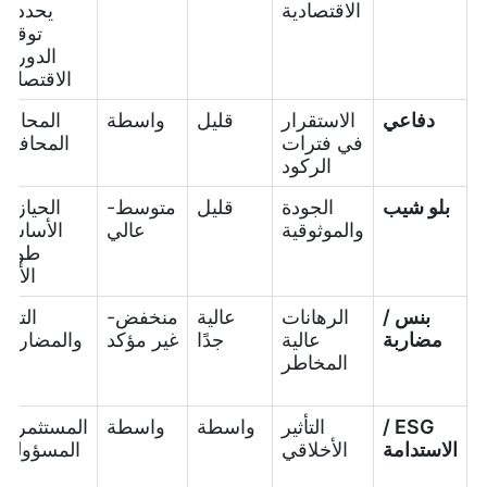
الاقتصادية
يحددون
توقيت
الدورات
الاقتصادية
دفاعي
الاستقرار
قليل
واسطة
المحافظ
في فترات
المحافظة
الركود
بلو شيب
الجودة
قليل
متوسط-
الحيازات
والموثوقية
عالي
الأساسية
طويلة
الأجل
بنس /
الرهانات
عالية
منخفض-
التجا
مضاربة
عالية
جدًا
غير مؤكد
والمضاربين
المخاطر
ESG /
التأثير
واسطة
واسطة
المستثمرون
الاستدامة
الأخلاقي
المسؤولون