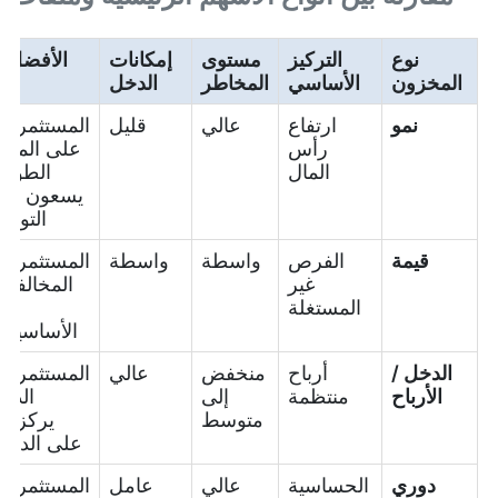
نوع
التركيز
مستوى
إمكانات
الأفضل لـ
المخزون
الأساسي
المخاطر
الدخل
نمو
ارتفاع
عالي
قليل
المستثمرون
رأس
على المدى
المال
الطويل
يسعون إلى
التوسع
قيمة
الفرص
واسطة
واسطة
المستثمرون
غير
المخالفون
المستغلة
أو
الأساسيون
الدخل /
أرباح
منخفض
عالي
المستثمرون
الأرباح
منتظمة
إلى
الذين
متوسط
يركزون
على الدخل
دوري
الحساسية
عالي
عامل
المستثمرون