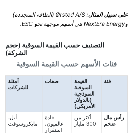
على سبيل المثال:
Ørsted A/S (الطاقة المتجددة)
وNextEra Energy هي أسهم موجهة نحو ESG.
التصنيف حسب القيمة السوقية (حجم
الشركة)
فئات الأسهم حسب القيمة السوقية
فئة
القيمة
صفات
أمثلة
السوقية
للشركات
النموذجية
(بالدولار
الأمريكي)
رأس مال
أكثر من
قادة
أبل،
ضخم
300 مليار
عالميون،
مايكروسوفت
استقرار