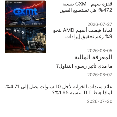
قفزة سهم CXMT بنسبة
472%: هل تستطيع الصين
كسر احتكار العمالقة الثلاثة
لشرائح الذاكرة؟
2026-07-27
لماذا هبطت أسهم AMD بنحو
9% رغم تحقيق إيرادات
قياسية بقيمة $11.5B
2026-08-05
المعرفة المالية
ما مدى تأثير رسوم التداول؟
2026-08-07
عائد سندات الخزانة لأجل 10 سنوات يصل إلى 4.71%.
لماذا هبط TLT بنسبة 1.65%؟
2026-07-30