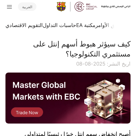
العربية
تداول
تدفق الأوامر
مكتبة EA
حاسبات التداول
التقويم الاقتصادي
كيف سيؤثر هبوط أسهم إنتل على
مستثمري التكنولوجيا؟
اريخ النشر: 2025-08-08
أصبح انخفاض سهم إنتل خبرًا رئيسيًا لمتداولي