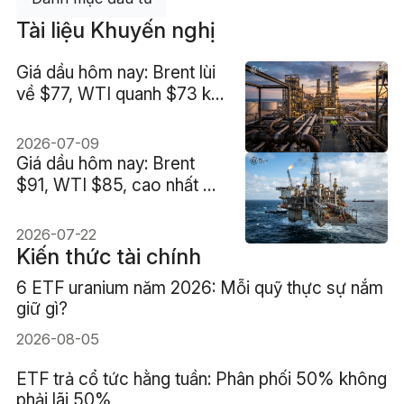
Tài liệu Khuyến nghị
Giá dầu hôm nay: Brent lùi
về $77, WTI quanh $73 khi
rủi ro Iran chưa hạ nhiệt
2026-07-09
Giá dầu hôm nay: Brent
$91, WTI $85, cao nhất 5
tuần khi rủi ro nguồn cung
tăng
2026-07-22
Kiến thức tài chính
6 ETF uranium năm 2026: Mỗi quỹ thực sự nắm
giữ gì?
2026-08-05
ETF trả cổ tức hằng tuần: Phân phối 50% không
phải lãi 50%