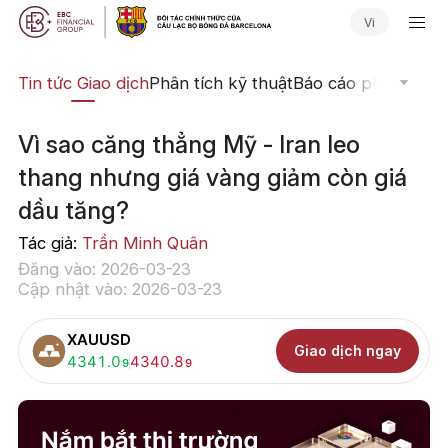
Vi
yến
Tin tức Giao dịch
Phân tích kỹ thuật
Báo cáo phân tích
N
Vì sao căng thẳng Mỹ - Iran leo
thang nhưng giá vàng giảm còn giá
dầu tăng?
Tác giả:
Trần Minh Quân
Đăng vào: 2026-03-23
Cập nhật vào: 2026-03-23
XAUUSD
Giao dịch ngay
Mua:
4341.0
Bán:
4340.8
9
9