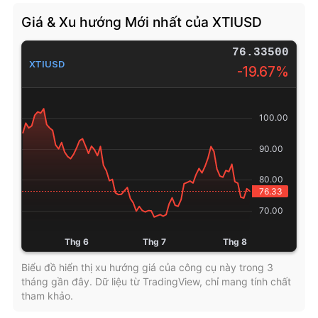
Giá & Xu hướng Mới nhất của XTIUSD
76.33500
XTIUSD
-19.67%
Biểu đồ hiển thị xu hướng giá của công cụ này trong 3
tháng gần đây. Dữ liệu từ TradingView, chỉ mang tính chất
tham khảo.