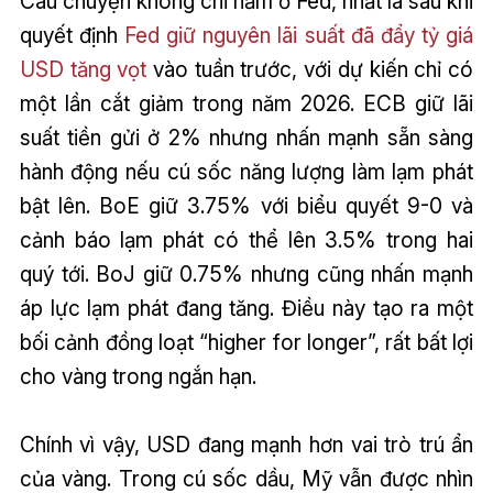
Câu chuyện không chỉ nằm ở Fed, nhất là sau khi
quyết định
Fed giữ nguyên lãi suất đã đẩy tỷ giá
USD tăng vọt
vào tuần trước, với dự kiến chỉ có
một lần cắt giảm trong năm 2026. ECB giữ lãi
suất tiền gửi ở 2% nhưng nhấn mạnh sẵn sàng
hành động nếu cú sốc năng lượng làm lạm phát
bật lên. BoE giữ 3.75% với biểu quyết 9-0 và
cảnh báo lạm phát có thể lên 3.5% trong hai
quý tới. BoJ giữ 0.75% nhưng cũng nhấn mạnh
áp lực lạm phát đang tăng. Điều này tạo ra một
bối cảnh đồng loạt “higher for longer”, rất bất lợi
cho vàng trong ngắn hạn.
Chính vì vậy, USD đang mạnh hơn vai trò trú ẩn
của vàng. Trong cú sốc dầu, Mỹ vẫn được nhìn