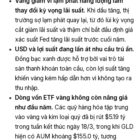
Vàng giảm vì lạm phát năng lượng làm
thay đổi kỳ vọng lãi suất.
Khi dầu tăng, thị
trường sợ lạm phát quay lại, từ đó lùi kỳ vọng
cắt giảm lãi suất và thậm chí bắt đầu định giá
xác suất Fed tăng lãi suất trước cuối năm.
USD và lợi suất đang lấn át nhu cầu trú ẩn.
Đồng bạc xanh được hỗ trợ bởi vai trò tài
sản thanh khoản toàn cầu, còn lợi suất tăng
khiến vàng kém hấp dẫn hơn vì không tạo ra
thu nhập.
Dòng vốn ETF vàng không còn nâng giá
như đầu năm.
Các quỹ hàng hóa tập trung
vào vàng và kim loại quý đã bị rút $5.19 tỷ
trong tuần kết thúc ngày 18/3, trong khi GLD
hiện có AUM khoảng $155.0 tỷ, tương