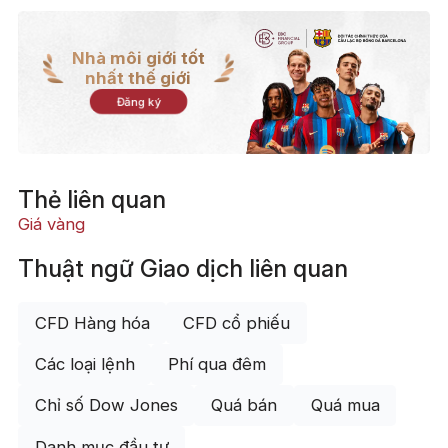
Nhà môi giới tốt
nhất thế giới
Đăng ký
Thẻ liên quan
Giá vàng
Thuật ngữ Giao dịch liên quan
CFD Hàng hóa
CFD cổ phiếu
Các loại lệnh
Phí qua đêm
Chỉ số Dow Jones
Quá bán
Quá mua
Danh mục đầu tư