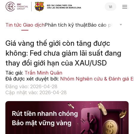
Vi
yến
Tin tức Giao dịch
Phân tích kỹ thuật
Báo cáo phân tích
N
Giá vàng thế giới còn tăng được
không: Fed chưa giảm lãi suất đang
thay đổi giới hạn của XAU/USD
Tác giả:
Trần Minh Quân
Đã được xét duyệt bởi:
Nhóm Nghiên cứu & Đánh giá 
Đăng vào: 2026-04-28
Cập nhật vào: 2026-04-28