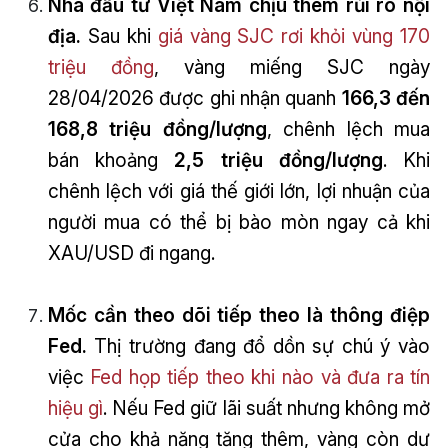
Nhà đầu tư Việt Nam chịu thêm rủi ro nội
địa.
Sau khi
giá vàng SJC rơi khỏi vùng 170
triệu đồng
, vàng miếng SJC ngày
28/04/2026 được ghi nhận quanh
166,3 đến
168,8 triệu đồng/lượng
, chênh lệch mua
bán khoảng
2,5 triệu đồng/lượng
. Khi
chênh lệch với giá thế giới lớn, lợi nhuận của
người mua có thể bị bào mòn ngay cả khi
XAU/USD đi ngang.
Mốc cần theo dõi tiếp theo là thông điệp
Fed.
Thị trường đang đổ dồn sự chú ý vào
việc
Fed họp tiếp theo khi nào và đưa ra tín
hiệu gì
. Nếu Fed giữ lãi suất nhưng không mở
cửa cho khả năng tăng thêm, vàng còn dư