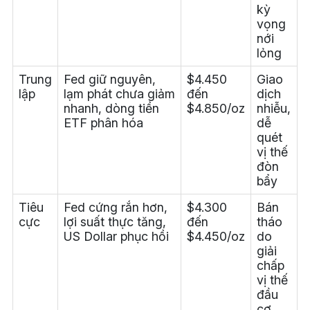
kỳ
vọng
nới
lỏng
Trung
Fed giữ nguyên,
$4.450
Giao
lập
lạm phát chưa giảm
đến
dịch
nhanh, dòng tiền
$4.850/oz
nhiễu,
ETF phân hóa
dễ
quét
vị thế
đòn
bẩy
Tiêu
Fed cứng rắn hơn,
$4.300
Bán
cực
lợi suất thực tăng,
đến
tháo
US Dollar phục hồi
$4.450/oz
do
giải
chấp
vị thế
đầu
cơ