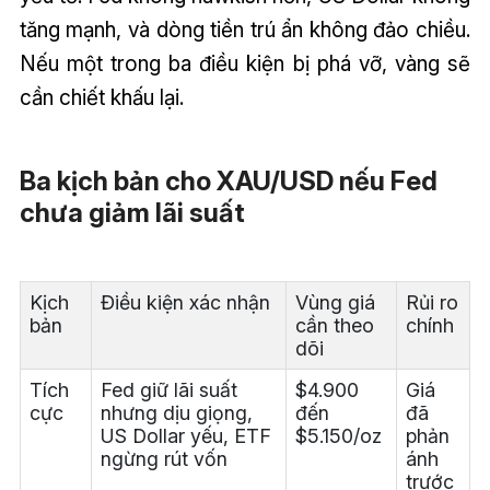
tăng mạnh, và dòng tiền trú ẩn không đảo chiều.
Nếu một trong ba điều kiện bị phá vỡ, vàng sẽ
cần chiết khấu lại.
Ba kịch bản cho XAU/USD nếu Fed
chưa giảm lãi suất
Kịch
Điều kiện xác nhận
Vùng giá
Rủi ro
bản
cần theo
chính
dõi
Tích
Fed giữ lãi suất
$4.900
Giá
cực
nhưng dịu giọng,
đến
đã
US Dollar yếu, ETF
$5.150/oz
phản
ngừng rút vốn
ánh
trước