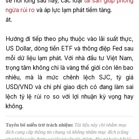
sẽ nới lỏng sau này, các loại
tài sản giúp phòng
ngừa rủi ro
và áp lực lạm phát tiềm tàng.
át.
Hướng đi tiếp theo phụ thuộc vào lãi suất thực,
US Dollar, dòng tiền ETF và thông điệp Fed sau
mỗi dữ liệu lạm phát. Với nhà đầu tư Việt Nam,
trọng tâm không chỉ là vàng thế giới còn lên bao
nhiêu, mà là mức chênh lệch SJC, tỷ giá
USD/VND và chi phí giao dịch có đang làm sai
lệch tỷ lệ rủi ro so với lợi nhuận kỳ vọng hay
không.
Tuyên bố miễn trừ trách nhiệm:
Tài liệu này chỉ nhằm mục
đích cung cấp thông tin chung và không nhằm mục đích (cũng