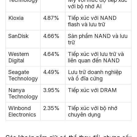
với bộ nhớ AI
Kioxia
4.87%
Tiếp xúc với NAND
flash và lưu trữ
SanDisk
4.66%
Sản phẩm NAND và lưu
trữ
Western
4.64%
Tiếp xúc với lưu trữ và
Digital
liên quan đến NAND
Seagate
4.49%
Lưu trữ doanh nghiệp
Technology
và ổ đĩa cứng
Nanya
3.95%
Tiếp xúc với DRAM
Technology
Winbond
2.35%
Tiếp xúc với bộ nhớ
Electronics
chuyên dụng