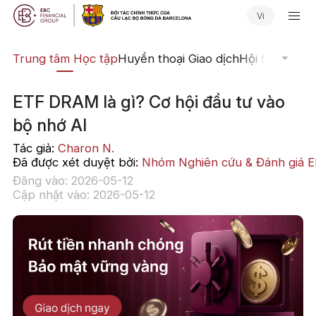
Vi
ịch
Trung tâm Học tập
Huyền thoại Giao dịch
Hội thảo Trực
ETF DRAM là gì? Cơ hội đầu tư vào
bộ nhớ AI
Tác giả:
Charon N.
Đã được xét duyệt bởi:
Nhóm Nghiên cứu & Đánh giá 
Đăng vào: 2026-05-12
Cập nhật vào: 2026-05-12