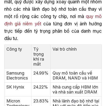
mắt, quỹ được xây dựng xoay quanh một nhóm
nhỏ các nhà lãnh đạo bộ nhớ toàn cầu thay vì
một rổ rộng các công ty chip, nơi mà
quy mô
định giá niêm yết
của từng đơn vị ảnh hưởng
trực tiếp đến tỷ trọng phân bổ của danh mục
đầu tư.
Công ty
Tỷ
Vai trò chính
trọng
khi ra
mắt
Samsung
24.99%
Quy mô toàn cầu về
Electronics
DRAM, NAND và HBM
SK Hynix
24.22%
Nhà cung cấp HBM lớn
và nhà sản xuất DRAM
Micron
23.83%
Nhà lãnh đạo bộ nhớ tại
Technology
Mỹ với mức độ tiếp xúc