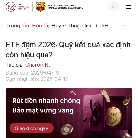
Vi
ịch
Trung tâm Học tập
Huyền thoại Giao dịch
Hội thảo Trực
ETF đệm 2026: Quỹ kết quả xác định
còn hiệu quả?
Tác giả:
Charon N.
Đăng vào: 2026-04-16
Cập nhật vào: 2026-04-17