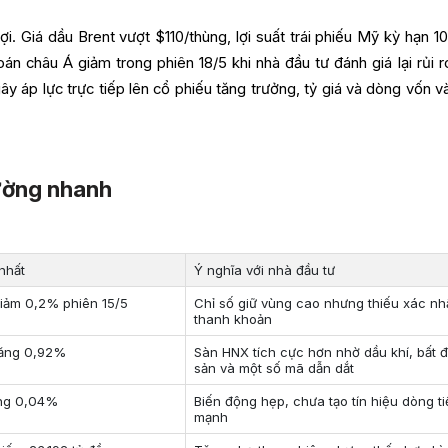
i. Giá dầu Brent vượt $110/thùng, lợi suất trái phiếu Mỹ kỳ hạn 1
n châu Á giảm trong phiên 18/5 khi nhà đầu tư đánh giá lại rủi r
ây áp lực trực tiếp lên cổ phiếu tăng trưởng, tỷ giá và dòng vốn và
rường nhanh
nhất
Ý nghĩa với nhà đầu tư
giảm 0,2% phiên 15/5
Chỉ số giữ vùng cao nhưng thiếu xác n
thanh khoản
tăng 0,92%
Sàn HNX tích cực hơn nhờ dầu khí, bất 
sản và một số mã dẫn dắt
ăng 0,04%
Biến động hẹp, chưa tạo tín hiệu dòng t
mạnh