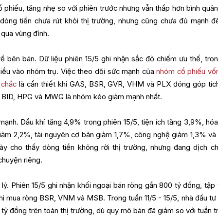
cổ phiếu, tăng nhẹ so với phiên trước nhưng vẫn thấp hơn bình quân
 dòng tiền chưa rút khỏi thị trường, nhưng cũng chưa đủ mạnh đ
 qua vùng đỉnh.
ề bên bán. Dữ liệu phiên 15/5 ghi nhận sắc đỏ chiếm ưu thế, tron
hiều vào nhóm trụ. Việc theo dõi sức mạnh của
nhóm cổ phiếu vố
 chắc
là cần thiết khi GAS, BSR, GVR, VHM và PLX đóng góp tíc
, BID, HPG và MWG là nhóm kéo giảm mạnh nhất.
nh. Dầu khí tăng 4,9% trong phiên 15/5, tiện ích tăng 3,9%, hóa
 giảm 2,2%, tài nguyên cơ bản giảm 1,7%, công nghệ giảm 1,3% và
ày cho thấy dòng tiền không rời thị trường, nhưng đang dịch c
chuyện riêng.
 lý. Phiên 15/5 ghi nhận khối ngoại bán ròng gần 800 tỷ đồng, tập 
i mua ròng BSR, VNM và MSB. Trong tuần 11/5 - 15/5, nhà đầu tư
tỷ đồng trên toàn thị trường, dù quy mô bán đã giảm so với tuần t