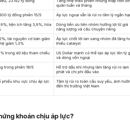
hiếu, 23.192 tỷ đồng
Tăng nhẹ theo phiên nhưng thấp hơn bì
quân tuần và tháng
800 tỷ đồng phiên 15/5
Áp lực ngoại vẫn là rủi ro tâm lý ngắn hạ
,9%, tiện ích tăng 3,9%, hóa
Dòng tiền ưu tiên nhóm hưởng lợi từ giá
%
năng lượng và câu chuyện riêng
,2%, tài nguyên cơ bản giảm
Áp lực chốt lời lan sang nhóm đã tăng h
hệ giảm 1,3%
thiếu catalyst
8% trong dữ liệu tham chiếu
US Dollar mạnh có thể tạo áp lực lên tỷ 
và dòng vốn ngoại
g trong phiên 18/5
Hỗ trợ dầu khí nhưng làm tăng rủi ro lạm
phát và chi phí đầu vào
ổ phiếu khu vực chịu áp lực
Tâm lý rủi ro toàn cầu suy yếu, ảnh hưở
đến thị trường Việt Nam
chứng khoán chịu áp lực?