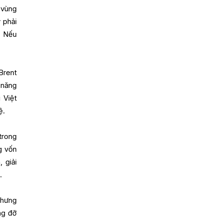
 vùng
 phải
. Nếu
Brent
 năng
 Việt
tệ.
trong
g vốn
 giải
.
nhưng
ng đỡ