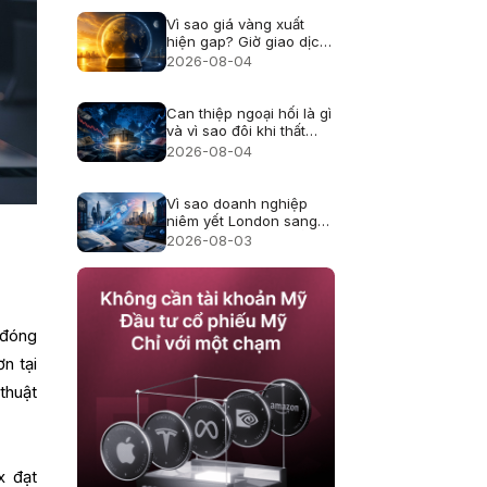
Vì sao giá vàng xuất
hiện gap? Giờ giao dịch
và thanh khoản
2026-08-04
Can thiệp ngoại hối là gì
và vì sao đôi khi thất
bại?
2026-08-04
Vì sao doanh nghiệp
niêm yết London sang
Mỹ, cổ đông thay đổi
2026-08-03
thế nào?
 đóng
n tại
thuật
x đạt