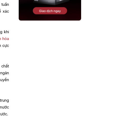
 tuần
ể xác
g khi
n hóa
h cực
 chất
 ngân
huyển
trung
 nước
rước.