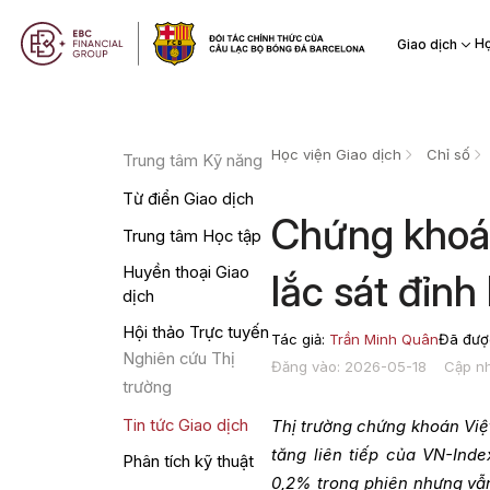
Họ
Giao dịch
Học viện Giao dịch
Chỉ số
Trung tâm Kỹ năng
Từ điển Giao dịch
Chứng khoá
Trung tâm Học tập
Huyền thoại Giao
lắc sát đỉnh 
dịch
Hội thảo Trực tuyến
Tác giả:
Trần Minh Quân
Đã được
Nghiên cứu Thị
Đăng vào: 2026-05-18
Cập nh
trường
Tin tức Giao dịch
Thị trường chứng khoán Việt
tăng liên tiếp của VN-Inde
Phân tích kỹ thuật
0,2% trong phiên nhưng vẫn