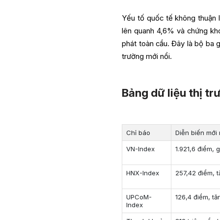
Yếu tố quốc tế không thuận lợ
lên quanh 4,6% và chứng khoá
phát toàn cầu. Đây là bộ ba g
trường mới nổi.
Bảng dữ liệu thị t
Chỉ báo
Diễn biến mới 
VN-Index
1.921,6 điểm, 
HNX-Index
257,42 điểm, 
UPCoM-
126,4 điểm, t
Index