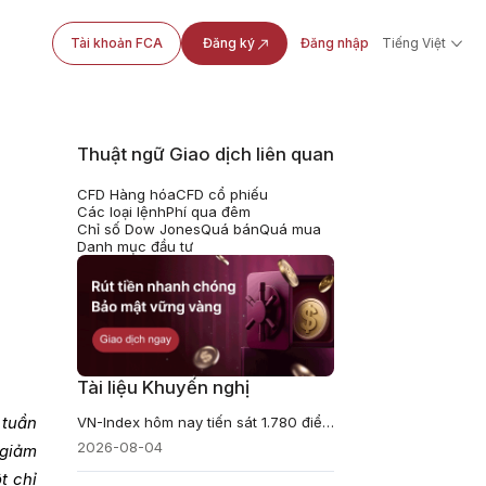
Tài khoản FCA
Đăng ký
Đăng nhập
Tiếng Việt
Thuật ngữ Giao dịch liên quan
CFD Hàng hóa
CFD cổ phiếu
Các loại lệnh
Phí qua đêm
Chỉ số Dow Jones
Quá bán
Quá mua
Danh mục đầu tư
Tài liệu Khuyến nghị
 tuần
VN-Index hôm nay tiến sát 1.780 điểm, thanh khoản vẫn là phép thử lớn
2026-08-04
 giảm
t chỉ