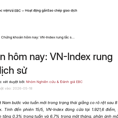
c viện
Hoạt động gần
Sao chép giao dịch
Về EBC
Chứng khoán hôm nay: VN-Index rung lắc sát đỉnh lịch sử
n hôm nay: VN-Index rung
lịch sử
 xét duyệt bởi:
Nhóm Nghiên cứu & Đánh giá EBC
ật vào: 2026-05-18
 Nam bước vào tuần mới trong trạng thái giằng co rõ rệt sau 8
x. Tính đến phiên 15/5, VN-Index đóng cửa tại 1.921,6 điểm,
 tăng 0,3% trong tuần và 6,7% trong một tháng, phản ánh mộ