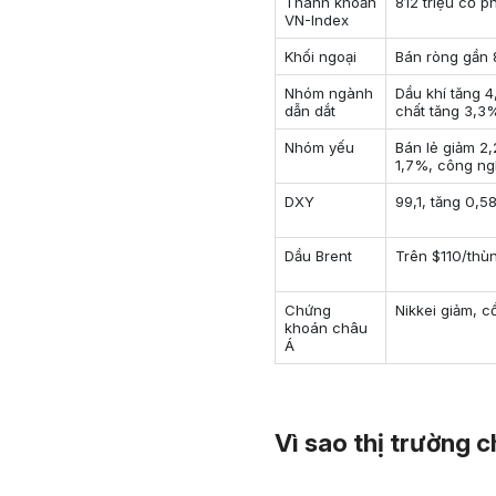
Thanh khoản
812 triệu cổ p
VN-Index
Khối ngoại
Bán ròng gần 
Nhóm ngành
Dầu khí tăng 4
dẫn dắt
chất tăng 3,3
Nhóm yếu
Bán lẻ giảm 2
1,7%, công ng
DXY
99,1, tăng 0,5
Dầu Brent
Trên $110/thùn
Chứng
Nikkei giảm, c
khoán châu
Á
Vì sao thị trường 