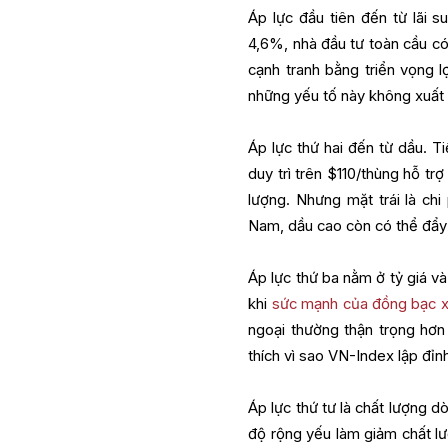
Áp lực đầu tiên đến từ lãi s
4,6%, nhà đầu tư toàn cầu có 
cạnh tranh bằng triển vọng 
những yếu tố này không xuất h
Áp lực thứ hai đến từ dầu. T
duy trì trên $110/thùng hỗ tr
lượng. Nhưng mặt trái là chi 
Nam, dầu cao còn có thể đẩy k
Áp lực thứ ba nằm ở tỷ giá v
khi
sức mạnh của đồng bạc xa
ngoại thường thận trọng hơn 
thích vì sao VN-Index lập đỉ
Áp lực thứ tư là chất lượng d
độ rộng yếu làm giảm chất l