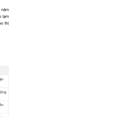
0 năm
o lạm
o thị
hận
động
iền