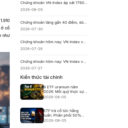
Chứng khoán VN-Index áp sát 1790 điểm: 13,4 triệu tài khoản và bài kiểm tra dòng tiền
2026-08-05
1.910
Chứng khoán tăng gần 40 điểm, dòng tiền lan rộng khỏi nhóm cổ phiếu trụ
 ở cổ
2026-07-30
n như
Chứng khoán hôm nay: VN-Index vượt 1.700 điểm, nhưng 81% đà tăng đến từ 5 cổ phiếu
2026-07-29
Chứng khoán hôm nay: VN-Index về 1.669 điểm, thanh khoản nghiêng về bán
2026-07-27
Kiến thức tài chính
6 ETF uranium năm
2026: Mỗi quỹ thực sự
nắm giữ gì?
2026-08-05
ETF trả cổ tức hằng
tuần: Phân phối 50%
không phải lãi 50%
2026-08-05