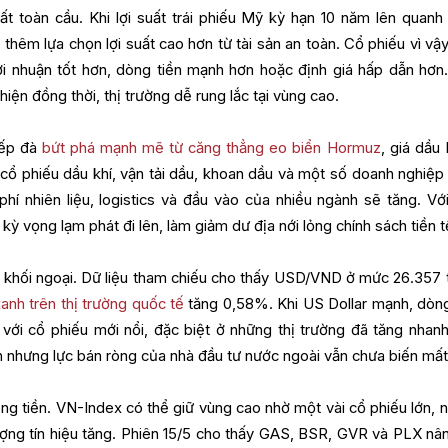
uất toàn cầu. Khi lợi suất trái phiếu Mỹ kỳ hạn 10 năm lên quanh
thêm lựa chọn lợi suất cao hơn từ tài sản an toàn. Cổ phiếu vì vậy
lợi nhuận tốt hơn, dòng tiền mạnh hơn hoặc định giá hấp dẫn hơn
iện đồng thời, thị trường dễ rung lắc tại vùng cao.
iếp đà
bứt phá mạnh mẽ từ căng thẳng eo biển Hormuz
, giá dầu 
ợ cổ phiếu dầu khí, vận tải dầu, khoan dầu và một số doanh nghiệp
phí nhiên liệu, logistics và đầu vào của nhiều ngành sẽ tăng. Với
ỳ vọng lạm phát đi lên, làm giảm dư địa nới lỏng chính sách tiền 
à khối ngoại. Dữ liệu tham chiếu cho thấy USD/VND ở mức 26.357 
nh trên thị trường quốc tế
tăng 0,58%. Khi US Dollar mạnh, dòn
với cổ phiếu mới nổi, đặc biệt ở những thị trường đã tăng nhanh,
nh nhưng lực bán ròng của nhà đầu tư nước ngoài vẫn chưa biến mất
òng tiền. VN-Index có thể giữ vùng cao nhờ một vài cổ phiếu lớn, 
ượng tín hiệu tăng. Phiên 15/5 cho thấy GAS, BSR, GVR và PLX nâ