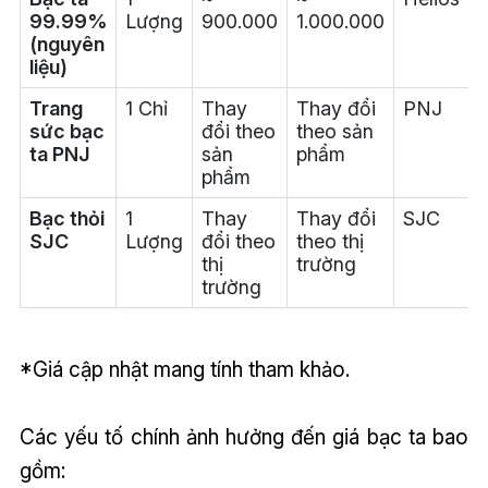
99.99%
Lượng
900.000
1.000.000
(nguyên
liệu)
Trang
1 Chỉ
Thay
Thay đổi
PNJ
sức bạc
đổi theo
theo sản
ta PNJ
sản
phẩm
phẩm
Bạc thỏi
1
Thay
Thay đổi
SJC
SJC
Lượng
đổi theo
theo thị
thị
trường
trường
*Giá cập nhật mang tính tham khảo.
Các yếu tố chính ảnh hưởng đến giá bạc ta bao
gồm: