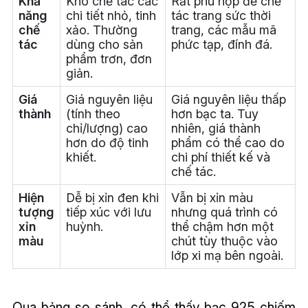
Khả
Khó chế tác các
Rất phù hợp để chế
năng
chi tiết nhỏ, tinh
tác trang sức thời
chế
xảo. Thường
trang, các mẫu mã
tác
dùng cho sản
phức tạp, đính đá.
phẩm trơn, đơn
giản.
Giá
Giá nguyên liệu
Giá nguyên liệu thấp
thành
(tính theo
hơn bạc ta. Tuy
chỉ/lượng) cao
nhiên, giá thành
hơn do độ tinh
phẩm có thể cao do
khiết.
chi phí thiết kế và
chế tác.
Hiện
Dễ bị xỉn đen khi
Vẫn bị xỉn màu
tượng
tiếp xúc với lưu
nhưng quá trình có
xỉn
huỳnh.
thể chậm hơn một
màu
chút tùy thuộc vào
lớp xi mạ bên ngoài.
Qua bảng so sánh, có thể thấy bạc 925 chiếm