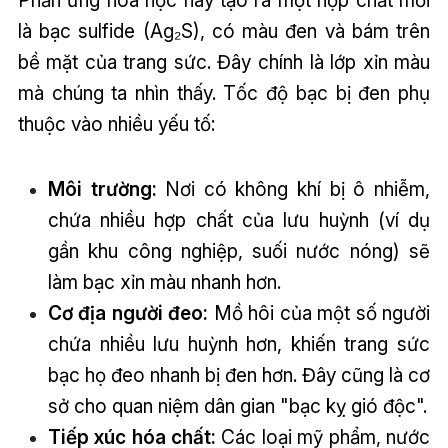
là bạc sulfide (Ag₂S), có màu đen và bám trên
bề mặt của trang sức. Đây chính là lớp xỉn màu
mà chúng ta nhìn thấy. Tốc độ bạc bị đen phụ
thuộc vào nhiều yếu tố:
Môi trường:
Nơi có không khí bị ô nhiễm,
chứa nhiều hợp chất của lưu huỳnh (ví dụ
gần khu công nghiệp, suối nước nóng) sẽ
làm bạc xỉn màu nhanh hơn.
Cơ địa người đeo:
Mồ hôi của một số người
chứa nhiều lưu huỳnh hơn, khiến trang sức
bạc họ đeo nhanh bị đen hơn. Đây cũng là cơ
sở cho quan niệm dân gian "bạc kỵ gió độc".
Tiếp xúc hóa chất:
Các loại mỹ phẩm, nước