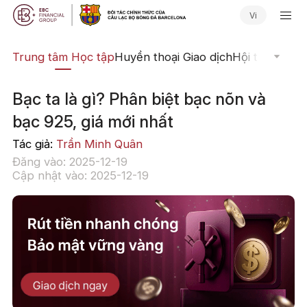
Vi
ịch
Trung tâm Học tập
Huyền thoại Giao dịch
Hội thảo Trực
Bạc ta là gì? Phân biệt bạc nõn và
bạc 925, giá mới nhất
Tác giả:
Trần Minh Quân
Đăng vào: 2025-12-19
Cập nhật vào: 2025-12-19