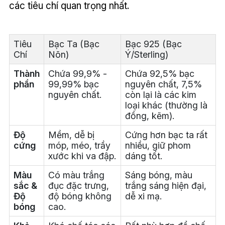
các tiêu chí quan trọng nhất.
Tiêu
Bạc Ta (Bạc
Bạc 925 (Bạc
Chí
Nõn)
Ý/Sterling)
Thành
Chứa 99,9% -
Chứa 92,5% bạc
phần
99,99% bạc
nguyên chất, 7,5%
nguyên chất.
còn lại là các kim
loại khác (thường là
đồng, kẽm).
Độ
Mềm, dễ bị
Cứng hơn bạc ta rất
cứng
móp, méo, trầy
nhiều, giữ phom
xước khi va đập.
dáng tốt.
Màu
Có màu trắng
Sáng bóng, màu
sắc &
đục đặc trưng,
trắng sáng hiện đại,
Độ
độ bóng không
dễ xi mạ.
bóng
cao.