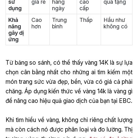
sử
giá rẻ
hàng
cao
quà tặng
dụng
ngày
cấp
Khả
Cao
Trung
Thấp
Hầu như
năng
hơn
bình
không có
gây dị
ứng
Từ bảng so sánh, có thể thấy vàng 14K là sự lựa
chọn cân bằng nhất cho những ai tìm kiếm một
món trang sức vừa đẹp, bền, vừa có giá cả phải
chăng. Áp dụng kiến thức về vàng 14k là vàng gì
để nâng cao hiệu quả giao dịch của bạn tại EBC.
Khi tìm hiểu về vàng, không chỉ riêng chất lượng
mà còn cách nó được phân loại và đo lường. Thị