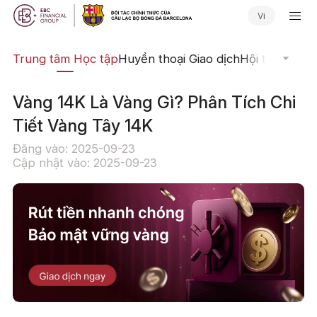
Vi
ịch
Trung tâm Học tập
Huyền thoại Giao dịch
Hội thảo Trực
Vàng 14K Là Vàng Gì? Phân Tích Chi
Tiết Vàng Tây 14K
Đăng vào: 2025-09-23
Cập nhật vào: 2025-09-23