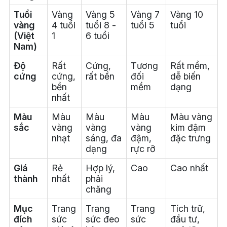
Tuổi
Vàng
Vàng 5
Vàng 7
Vàng 10
vàng
4 tuổi
tuổi 8 -
tuổi 5
tuổi
(Việt
1
6 tuổi
Nam)
Độ
Rất
Cứng,
Tương
Rất mềm,
cứng
cứng,
rất bền
đối
dễ biến
bền
mềm
dạng
nhất
Màu
Màu
Màu
Màu
Màu vàng
sắc
vàng
vàng
vàng
kim đậm
nhạt
sáng, đa
đậm,
đặc trưng
dạng
rực rỡ
Giá
Rẻ
Hợp lý,
Cao
Cao nhất
thành
nhất
phải
chăng
Mục
Trang
Trang
Trang
Tích trữ,
đích
sức
sức đeo
sức
đầu tư,