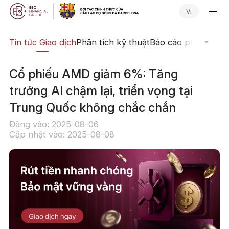
Vi
yến
Tin tức Giao dịch
Phân tích kỹ thuật
Báo cáo phân tích
N
Cổ phiếu AMD giảm 6%: Tăng
trưởng AI chậm lại, triển vọng tại
Trung Quốc không chắc chắn
Đăng vào: 2025-08-06
Cập nhật vào: 2025-08-08