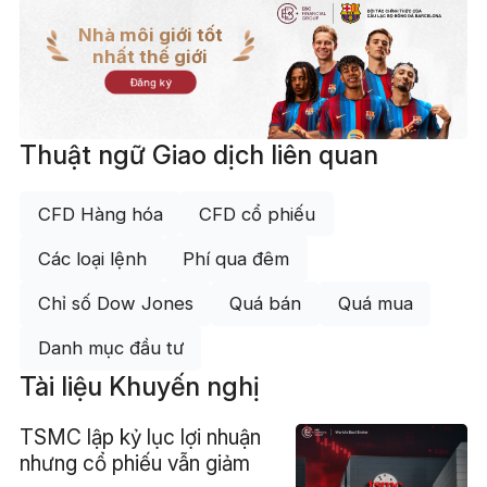
Nhà môi giới tốt
nhất thế giới
Đăng ký
Thuật ngữ Giao dịch liên quan
CFD Hàng hóa
CFD cổ phiếu
Các loại lệnh
Phí qua đêm
Chỉ số Dow Jones
Quá bán
Quá mua
Danh mục đầu tư
Tài liệu Khuyến nghị
TSMC lập kỷ lục lợi nhuận
nhưng cổ phiếu vẫn giảm