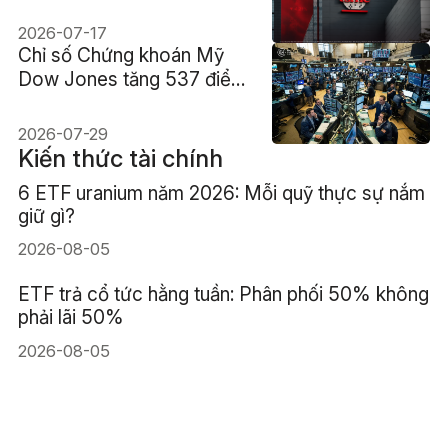
2026-07-17
Chỉ số Chứng khoán Mỹ
Dow Jones tăng 537 điểm
dù cổ phiếu bán dẫn bị bán
tháo
2026-07-29
Kiến thức tài chính
6 ETF uranium năm 2026: Mỗi quỹ thực sự nắm
giữ gì?
2026-08-05
ETF trả cổ tức hằng tuần: Phân phối 50% không
phải lãi 50%
2026-08-05