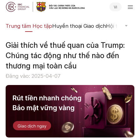
Vi
ịch
Trung tâm Học tập
Huyền thoại Giao dịch
Hội thảo Trực
Giải thích về thuế quan của Trump:
Chúng tác động như thế nào đến
thương mại toàn cầu
Đăng vào: 2025-04-07