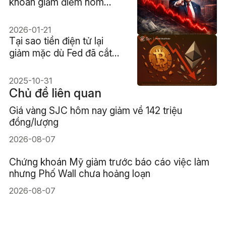
khoán giảm điểm hôm
nay? Cú sốc thuế quan
của Trump
2026-01-21
Tại sao tiền điện tử lại
giảm mặc dù Fed đã cắt
giảm lãi suất?
2025-10-31
Chủ đề liên quan
Giá vàng SJC hôm nay giảm về 142 triệu
đồng/lượng
2026-08-07
Chứng khoán Mỹ giảm trước báo cáo việc làm
nhưng Phố Wall chưa hoảng loạn
2026-08-07