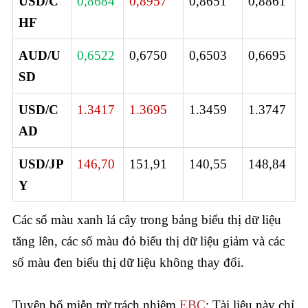
USD/C
0,8684
0,8957
0,8651
0,8861
HF
AUD/U
0,6522
0,6750
0,6503
0,6695
SD
USD/C
1.3417
1.3695
1.3459
1.3747
AD
USD/JP
146,70
151,91
140,55
148,84
Y
Các số màu xanh lá cây trong bảng biểu thị dữ liệu
tăng lên, các số màu đỏ biểu thị dữ liệu giảm và các
số màu đen biểu thị dữ liệu không thay đổi.
Tuyên bố miễn trừ trách nhiệm
EBC
: Tài liệu này chỉ