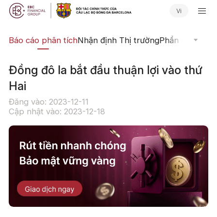
Vi
uật
Báo cáo phân tích
Nhận định Thị trường
Phần mềm Giao
Đồng đô la bắt đầu thuận lợi vào thứ
Hai
Đăng vào: 2023-12-11
Cập nhật vào: 2023-12-18