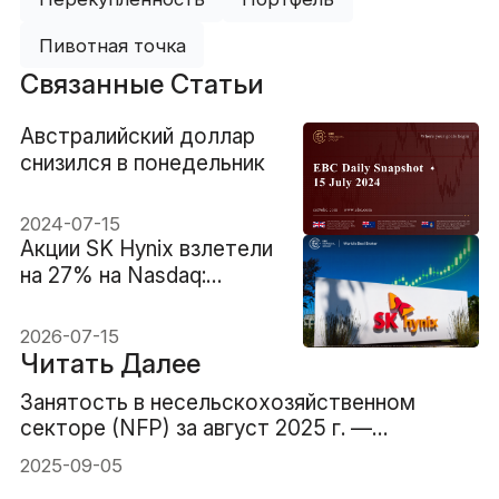
Пивотная точка
Связанные Статьи
Австралийский доллар
снизился в понедельник
2024-07-15
Акции SK Hynix взлетели
на 27% на Nasdaq:
внутри масштабного AI-
ралли
2026-07-15
Читать Далее
Занятость в несельскохозяйственном
секторе (NFP) за август 2025 г. —
предыдущий прогноз 73 тыс. 78 тыс.
2025-09-05