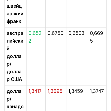
швейц
арский
франк
австра
0,652
0,6750
0,6503
0,669
лийски
2
5
й
долла
р/
долла
р США
долла
1,3417
1,3695
1,3459
1,3747
р/
канадс