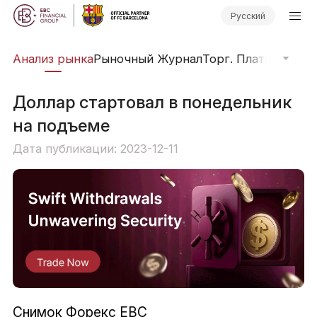
Русский
из
Анализ рынка
Рыночный Журнал
Торг. Платформы
О
Доллар стартовал в понедельник
на подъеме
Дата публикации: 2023-12-11
Снимок Форекс EBC