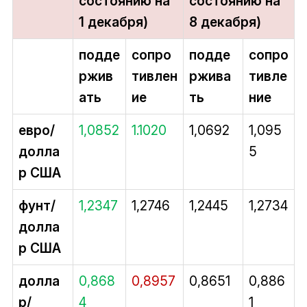
состоянию на
состоянию на
1 декабря)
8 декабря)
подде
сопро
подде
сопро
ржив
тивлен
ржива
тивле
ать
ие
ть
ние
евро/
1,0852
1.1020
1,0692
1,095
долла
5
р США
фунт/
1,2347
1,2746
1,2445
1,2734
долла
р США
долла
0,868
0,8957
0,8651
0,886
р/
4
1