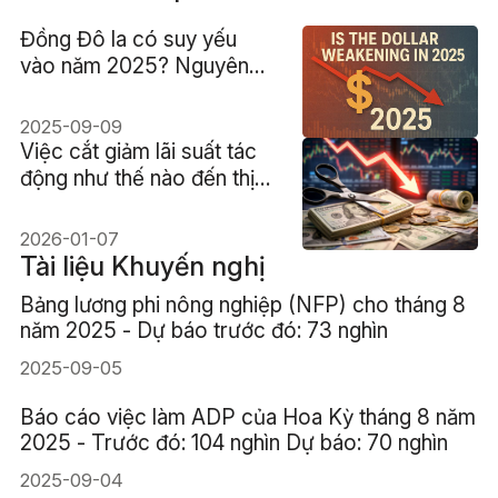
Đồng Đô la có suy yếu
vào năm 2025? Nguyên
nhân và phản ứng của thị
trường
2025-09-09
Việc cắt giảm lãi suất tác
động như thế nào đến thị
trường ngoại hối và giá cả
các loại tiền tệ?
2026-01-07
Tài liệu Khuyến nghị
Bảng lương phi nông nghiệp (NFP) cho tháng 8
năm 2025 - Dự báo trước đó: 73 nghìn
2025-09-05
Báo cáo việc làm ADP của Hoa Kỳ tháng 8 năm
2025 - Trước đó: 104 nghìn Dự báo: 70 nghìn
2025-09-04