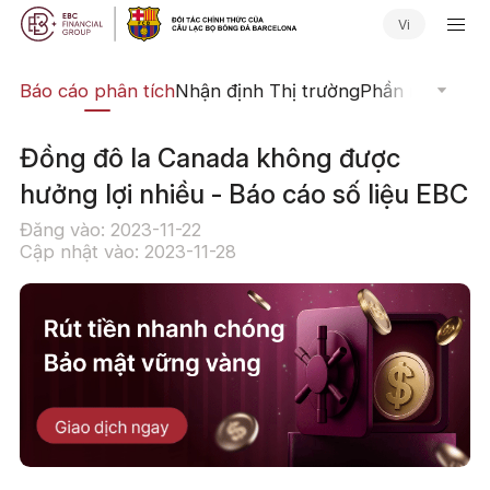
Vi
uật
Báo cáo phân tích
Nhận định Thị trường
Phần mềm Giao
Đồng đô la Canada không được
hưởng lợi nhiều - Báo cáo số liệu EBC
Đăng vào: 2023-11-22
Cập nhật vào: 2023-11-28