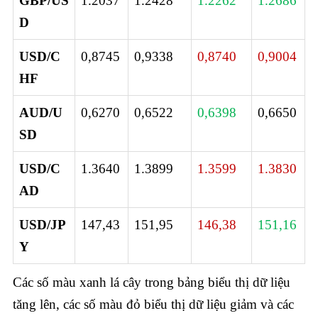
GBP/US
1.2037
1.2428
1.2262
1.2686
D
USD/C
0,8745
0,9338
0,8740
0,9004
HF
AUD/U
0,6270
0,6522
0,6398
0,6650
SD
USD/C
1.3640
1.3899
1.3599
1.3830
AD
USD/JP
147,43
151,95
146,38
151,16
Y
Các số màu xanh lá cây trong bảng biểu thị dữ liệu
tăng lên, các số màu đỏ biểu thị dữ liệu giảm và các