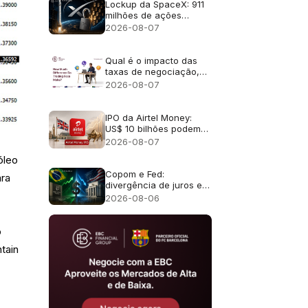
Lockup da SpaceX: 911
milhões de ações
liberadas
2026-08-07
Qual é o impacto das
taxas de negociação,
incluindo as comissões
2026-08-07
e os swaps overnight?
IPO da Airtel Money:
US$ 10 bilhões podem
torná-lo o maior IPO de
2026-08-07
Londres desde 2021?
óleo
Copom e Fed:
ara
divergência de juros e
efeito no câmbio
2026-08-06
o
tain