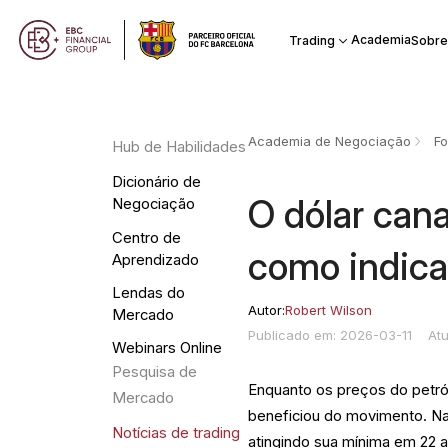
Academia
Trading
Sobre
Academia de Negociação
Fo
Hub de Habilidades
Dicionário de
O dólar can
Negociação
Centro de
como indica
Aprendizado
Lendas do
Autor:
Robert Wilson
Mercado
Publicado em: 2026-03-11
At
Webinars Online
Pesquisa de
Enquanto os preços do petr
Mercado
beneficiou do movimento. Na
Notícias de trading
atingindo sua mínima em 22 