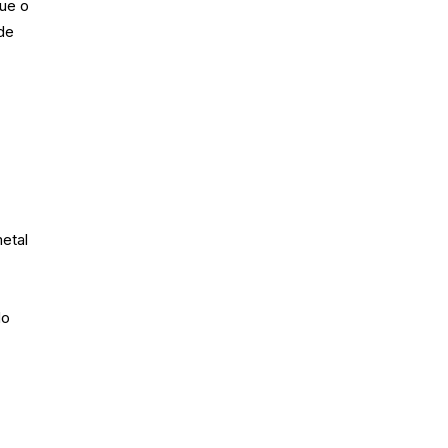
que o
de
etal
do