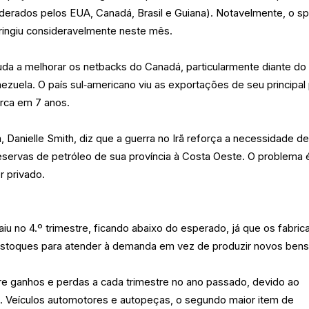
iderados pelos EUA, Canadá, Brasil e Guiana). Notavelmente, o s
ingiu consideravelmente neste mês.
da a melhorar os netbacks do Canadá, particularmente diante do
uela. O país sul‑americano viu as exportações de seu principal
arca em 7 anos.
a, Danielle Smith, diz que a guerra no Irã reforça a necessidade d
eservas de petróleo de sua província à Costa Oeste. O problema 
r privado.
u no 4.º trimestre, ficando abaixo do esperado, já que os fabric
estoques para atender à demanda em vez de produzir novos bens
re ganhos e perdas a cada trimestre no ano passado, devido ao
. Veículos automotores e autopeças, o segundo maior item de