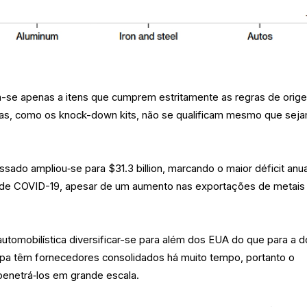
-se apenas a itens que cumprem estritamente as regras de orig
ias, como os knock-down kits, não se qualificam mesmo que sej
ssado ampliou‑se para $31.3 billion, marcando o maior déficit anua
a de COVID-19, apesar de um aumento nas exportações de metais
ia automobilística diversificar-se para além dos EUA do que para a d
ropa têm fornecedores consolidados há muito tempo, portanto o
penetrá‑los em grande escala.