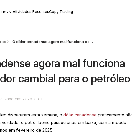
Atividades Recentes
Copy Trading
 EBC
rex
O dólar canadense agora mal funciona como indicador cambial para o petróleo
adense agora mal funciona
dor cambial para o petróleo
ualizado em: 2026-03-11
óleo dispararam esta semana, o
dólar canadense
praticamente nã
 verdade, o petro-loonie passou anos em baixa, com a moeda
anos em fevereiro de 2025.