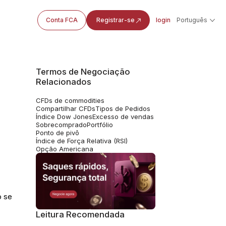
Conta FCA
Registrar-se
login
Português
Termos de Negociação
Relacionados
CFDs de commodities
Compartilhar CFDs
Tipos de Pedidos
Índice Dow Jones
Excesso de vendas
Sobrecomprado
Portfólio
Ponto de pivô
Índice de Força Relativa (RSI)
Opção Americana
o se
Leitura Recomendada