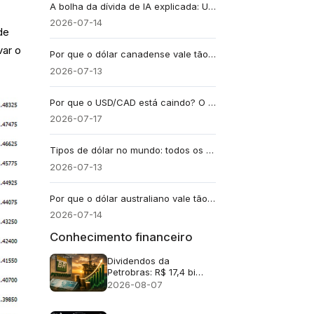
A bolha da dívida de IA ​​explicada: US$ 500 bilhões em financiamento de IA representam um risco de crédito?
2026-07-14
de
var o
Por que o dólar canadense vale tão pouco? Entenda
2026-07-13
Por que o USD/CAD está caindo? O IPC do Canadá pode determinar os próximos passos
2026-07-17
Tipos de dólar no mundo: todos os dólares que existem
2026-07-13
Por que o dólar australiano vale tão pouco?
2026-07-14
Conhecimento financeiro
Dividendos da
Petrobras: R$ 17,4 bi
após lucro no 2T26
2026-08-07