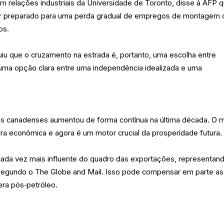
m relações industriais da Universidade de Toronto, disse à AFP 
ar preparado para uma perda gradual de empregos de montagem 
os.
uiu que o cruzamento na estrada é, portanto, uma escolha entre
 uma opção clara entre uma independência idealizada e uma
s canadenses aumentou de forma contínua na última década. O m
tura econômica e agora é um motor crucial da prosperidade futura.
cada vez mais influente do quadro das exportações, representan
egundo o The Globe and Mail. Isso pode compensar em parte as
era pós‑petróleo.