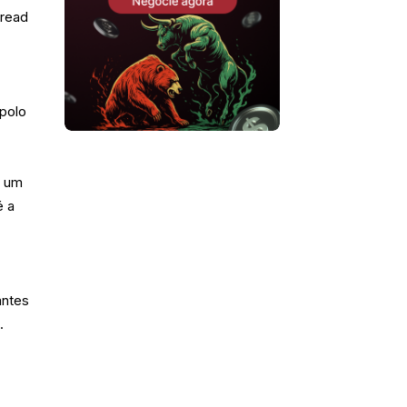
pread
 polo
e um
é a
antes
.