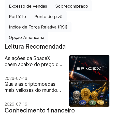
Excesso de vendas
Sobrecomprado
Portfólio
Ponto de pivô
Índice de Força Relativa (RSI)
Opção Americana
Leitura Recomendada
As ações da SpaceX
caem abaixo do preço do
IPO à medida que a
realidade do mercado se
2026-07-16
impõe
Quais as criptomoedas
mais valiosas do mundo
em 2026
2026-07-16
Conhecimento financeiro