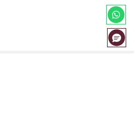
A EBC Financial Group é uma marca conjunta compartilhada por um
grupo de entidades que inclui:
A EBC Financial Group é regulada pala "Vincent and the Grenadines
Financial Services Authority (SVGFSA), e o número de registro da
empresa é 353 LLC 2020, com endereço registrado em Euro House,