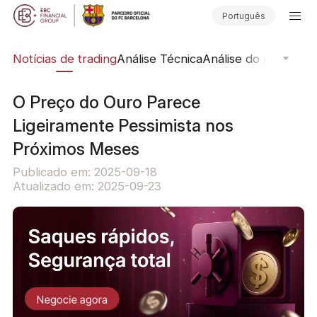
Português
ine
Notícias de trading
Análise Técnica
Análise do mercado
O Preço do Ouro Parece
Ligeiramente Pessimista nos
Próximos Meses
Publicado em: 2025-09-18
Atualizado em: 2025-09-23