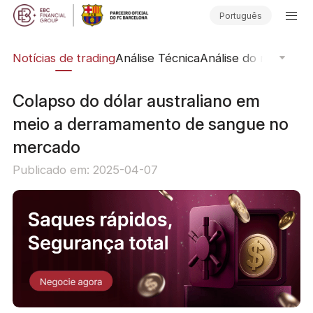
Português
ine
Notícias de trading
Análise Técnica
Análise do mercado
Colapso do dólar australiano em
meio a derramamento de sangue no
mercado
Publicado em: 2025-04-07