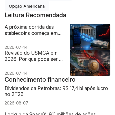
Opção Americana
Leitura Recomendada
A próxima corrida das
stablecoins começa em
uma carteira de
criptomoedas e termina
2026-07-14
no mercado de títulos do
Revisão do USMCA em
Tesouro dos EUA
2026: Por que pode ser o
maior risco para o peso
filipino
2026-07-14
Conhecimento financeiro
Dividendos da Petrobras: R$ 17,4 bi após lucro
no 2T26
2026-08-07
Lockup da SpaceX: 911 milhões de ações