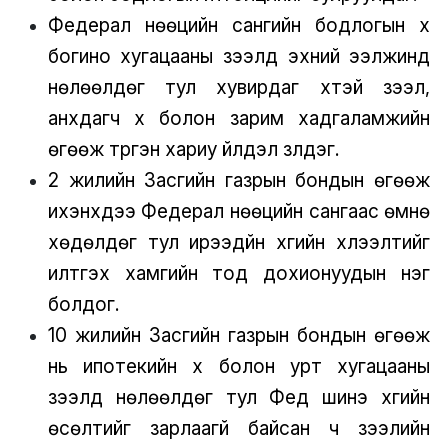
Федерал нөөцийн сангийн бодлогын хүү
богино хугацааны зээлд эхний ээлжинд
нөлөөлдөг тул хувирдаг хүүтэй зээл,
анхдагч хүү болон зарим хадгаламжийн
өгөөж түргэн хариу үйлдэл үзүүлдэг.
2 жилийн Засгийн газрын бондын өгөөж
ихэнхдээ Федерал нөөцийн сангаас өмнө
хөдөлдөг тул ирээдүйн хүүгийн хүлээлтийг
илтгэх хамгийн тод дохионуудын нэг
болдог.
10 жилийн Засгийн газрын бондын өгөөж
нь ипотекийн хүү болон урт хугацааны
зээлд нөлөөлдөг тул Фед шинэ хүүгийн
өсөлтийг зарлаагүй байсан ч зээлийн