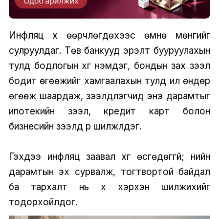
Инфляц хүү өөрчлөгдөхээс өмнө мөнгийг
сулруулдаг. Төв банкууд эрэлт бууруулахын
тулд бодлогын хүүг нэмдэг, бондын зах зээл
бодит өгөөжийг хамгаалахын тулд илүү өндөр
өгөөж шаардаж, зээлдүүлэгчид энэ дарамтыг
ипотекийн зээл, кредит карт болон
бизнесийн зээлүүд рүү шилжүүлдэг.
Гэхдээ инфляц заавал хүүг өсгөдөггүй; үнийн
дарамтын эх сурвалж, тогтвортой байдал
ба тархалт нь хүү хэрхэн шилжихийг
тодорхойлдог.