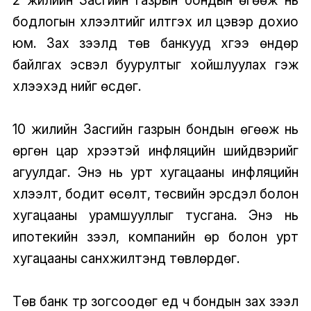
бодлогын хүлээлтийг илтгэх илүү цэвэр дохио
юм. Зах зээлүүд төв банкууд хүүгээ өндөр
байлгах эсвэл буурултыг хойшлуулах гэж
хүлээхэд үүнийг өсдөг.
10 жилийн Засгийн газрын бондын өгөөж нь
өргөн цар хүрээтэй инфляцийн шийдвэрийг
агуулдаг. Энэ нь урт хугацааны инфляцийн
хүлээлт, бодит өсөлт, төсвийн эрсдэл болон
хугацааны урамшууллыг тусгана. Энэ нь
ипотекийн зээл, компанийн өр болон урт
хугацааны санхүүжилтэнд төвлөрдөг.
Төв банк түр зогсоодөг үед ч бондын зах зээл