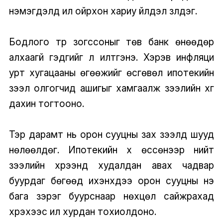
нэмэгдэлд илүү ойрхон хариу үйлдэл үзүүлдэг.
Бодлого түр зогссоныг төв банк өнөөдөр
алхаагүй гэдгийг л илтгэнэ. Хэрэв инфляци
урт хугацааны өгөөжийг өсгөвөл ипотекийн
зээл олгогчид ашигыг хамгаалж зээлийн хүүг
дахин тогтооно.
Тэр дарамт нь орон сууцны зах зээлд шууд
нөлөөлдөг. Ипотекийн хүү өссөнээр нийт
зээлийн хүрээнд худалдан авах чадвар
буурдаг бөгөөд ихэнхдээ орон сууцны үнэ
бага зэрэг буурснаар нөхцөл сайжрахад
хүрэхээс илүү хурдан тохиолдоно.