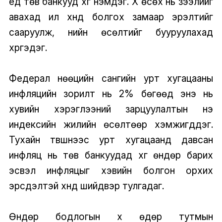
үед төв банкууд хүүг нэмдэг. Хүү өсөх нь зээлийг
авахад илүү хүнд болгох замаар эрэлтийг
сааруулж, үнийн өсөлтийг бууруулахад
хүргэдэг.
Федерал нөөцийн сангийн урт хугацааны
инфляцийн зорилт нь 2% бөгөөд энэ нь
хувийн хэрэглээний зарцуулалтын үнэ
индексийн жилийн өсөлтөөр хэмжигддэг.
Тухайн түвшнээс урт хугацаанд давсан
инфляц нь төв банкуудад хүүг өндөр барих
эсвэл инфляцыг хэвийн болгон орхих
эрсдэлтэй хүнд шийдвэр тулгадаг.
Өндөр бодлогын хүү өдөр тутмын