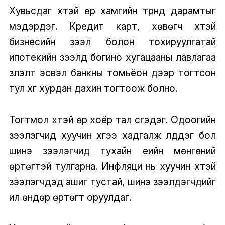
Хувьсдаг хүүтэй өр хамгийн түрүүнд дарамтыг
мэдэрдэг. Кредит карт, хөвөгч хүүтэй
бизнесийн зээл болон тохируулгатай
ипотекийн зээлүүд богино хугацааны лавлагаа
үзүүлэлт эсвэл банкны томьёон дээр тогтсон
тул хүүг хурдан дахин тогтоож болно.
Тогтмол хүүтэй өр хоёр тал үүсгэдэг. Одоогийн
зээлэгчид хуучин хүүгээ хадгалж үлддэг бол
шинэ зээлэгчид тухайн үеийн мөнгөний
өртөгтэй тулгарна. Инфляци нь хуучин хүүтэй
зээлэгчдэд ашиг тустай, шинэ зээлдэгчдийг
илүү өндөр өртөгт оруулдаг.