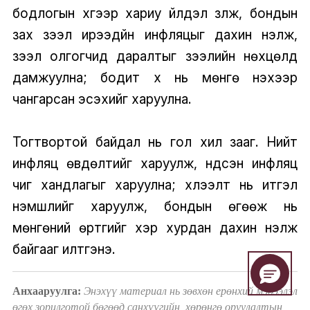
бодлогын хүүгээр хариу үйлдэл үзүүлж, бондын
зах зээл ирээдүйн инфляцыг дахин үнэлж,
зээл олгогчид даралтыг зээлийн нөхцөлд
дамжуулна; бодит хүү нь мөнгө үнэхээр
чангарсан эсэхийг харуулна.
Тогтвортой байдал нь гол хил зааг. Нийт
инфляц өвдөлтийг харуулж, үндсэн инфляц
чиг хандлагыг харуулна; хүлээлт нь итгэл
үнэмшлийг харуулж, бондын өгөөж нь
мөнгөний өртгийг хэр хурдан дахин үнэлж
байгааг илтгэнэ.
Анхааруулга:
Энэхүү материал нь зөвхөн ерөнхий мэдээлэл
өгөх зорилготой бөгөөд санхүүгийн, хөрөнгө оруулалтын