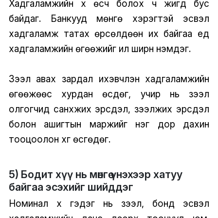
Хадгаламжийн хүү өсч болох ч жигд бус
байдаг. Банкууд мөнгө хэрэгтэй эсвэл
хадгаламж татах өрсөлдөөн их байгаа үед
хадгаламжийн өгөөжийг илүү ширүүн нэмдэг.
Зээл авах зардал ихэвчлэн хадгаламжийн
өгөөжөөс хурдан өсдөг, учир нь зээл
олгогчид санхүүжих эрсдэл, зээлжих эрсдэл
болон ашигтын маржийг нэг дор дахин
тооцоолон хүүг өсгөдөг.
5) Бодит хүү нь мөнгө үнэхээр хатуу
байгаа эсэхийг шийддэг
Номинал хүү гэдэг нь зээл, бонд эсвэл