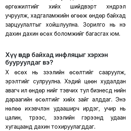
өргөжилтийг хийх шийдвэрт хүндрэл
учруулж, хадгаламжийн өгөөж өндөр байхад
зарцуулалтыг хойшлуулна. Зорилго нь үнэ
дахин дахин өсөх боломжийг багасгах юм.
Хүү өндөр байхад инфляцыг хэрхэн
бууруулдаг вэ?
Хүү өсөх нь зээлийн өсөлтийг сааруулж,
эрэлтийг сулруулна. Хэдий цөөн худалдан
авагч илүү өндөр үнийг тэвчих тул бизнесүүд үнийн
дараагийн өсөлтийг хийх зайг алддаг. Энэ
нөлөө ихэвчлэн удааширч ирдэг, учир нь
цалин, түрээс, зээлийн гэрээнүүд удаан
хугацаанд дахин тохируулагддаг.