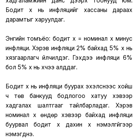
хадгаламжийн данс дээрх тоонууд юм.
Бодит хүү нь инфляцийг хассаны дараах
дарамтыг харуулдаг.
Энгийн томъёо: бодит хүү = номинал хүү минус
инфляци. Хэрэв инфляци 2% байхад 5% хүү нь
хязгаарлагч үйлчилдэг. Гэхдээ инфляци 6%
бол 5% хүү нь хүчээ алддаг.
Бодит хүү нь инфляци буурах эхэлснээс хойш
ч төв банкууд бодлогоо хатуу хэвээр
хадгалах шалтгааг тайлбарладаг. Хэрэв
номинал хүү өндөр хэвээр байхад инфляци
буурвал бодит хүү дахин хүү нэмэлгүйгээр
нэмэгднэ.