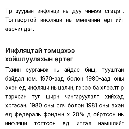
Түр зуурын инфляци нь дуу чимээ үүсгэдэг.
Тогтвортой инфляци нь мөнгөний өртгийг
өөрчилдөг.
Инфляцтай тэмцэхээ
хойшлуулахын өртөг
Түүхийн сургамж нь айдас биш, тууштай
байдал юм. 1970-аад болон 1980-аад оны
эхэн үед инфляци нь цалин, гэрээ ба хүлээлт рүү
тархсан тул ширүүн чангаруулалт хийхэд
хүргэсэн. 1980 оны сүүлч болон 1981 оны эхэн
үед федераль фондын хүү 20%-д ойртсон нь
инфляци тогтсон үед итгэл үнэмшлийг