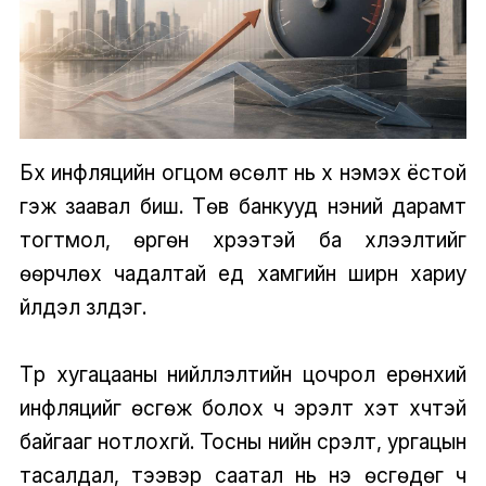
Бүх инфляцийн огцом өсөлт нь хүү нэмэх ёстой
гэж заавал биш. Төв банкууд үнэний дарамт
тогтмол, өргөн хүрээтэй ба хүлээлтийг
өөрчлөх чадалтай үед хамгийн ширүүн хариу
үйлдэл үзүүлдэг.
Түр хугацааны нийлүүлэлтийн цочрол ерөнхий
инфляцийг өсгөж болох ч эрэлт хэт хүчтэй
байгааг нотлохгүй. Тосны үнийн үсрэлт, ургацын
тасалдал, тээвэр саатал нь үнэ өсгөдөг ч