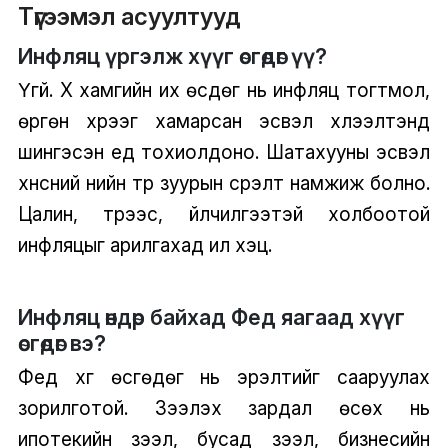
Түгээмэл асуултууд
Инфляц үргэлж хүүг өсгөдөг үү?
Үгүй. Хүү хамгийн их өсдөг нь инфляц тогтмол,
өргөн хүрээг хамарсан эсвэл хүлээлтэнд
шингэсэн үед тохиолдоно. Шатахууны эсвэл
хүнсний үнийн түр зуурын үсрэлт намжиж болно.
Цалин, түрээс, үйлчилгээтэй холбоотой
инфляцыг арилгахад илүү хэцүү.
Инфляц өндөр байхад Фед яагаад хүүг
өсгөдөг вэ?
Фед хүүг өсгөдөг нь эрэлтийг сааруулах
зорилготой. Зээлэх зардал өсөх нь
ипотекийн зээл, бусад зээл, бизнесийн