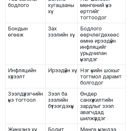
бодлого
хугацааны
мөнгөний үнэ
хүү
өртгийг
тогтоодог
Бондын
Зах
Бодлого
өгөөж
зээлийн хүү
өөрчлөгдөхөөс
өмнө ирээдүйн
инфляцийг
урьдчилан
үнэлдэг
Инфляцийн
Ирээдүйн хүү
Нэг үнийн шокыг
хүлээлт
тогтмол дарамт
болгодог
Зээлдүүлэгчийн
Зээл ба
Өндөр
үнэ тогтоол
зээлийн
санхүүжилтийн
бүтээгдэхүүн
зардлыг зээл
авагчдад
шилжүүлдэг
Жинхэнэ хүү
Бодит
Мөнгө үнэндээ