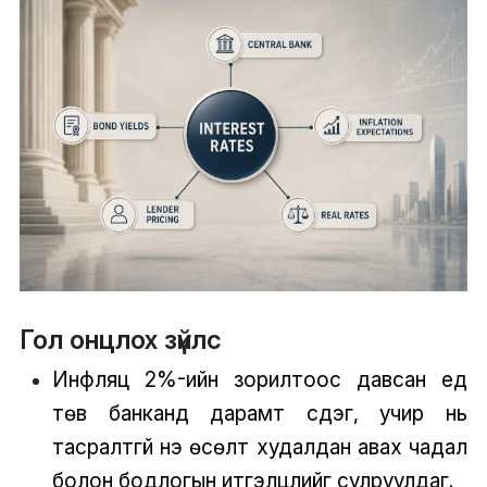
Гол онцлох зүйлс
Инфляц 2%-ийн зорилтоос давсан үед
төв банканд дарамт үүсдэг, учир нь
тасралтгүй үнэ өсөлт худалдан авах чадал
болон бодлогын итгэлцлийг сулруулдаг.