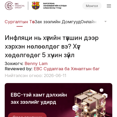
Монгол
иг
Сургалтын Төв
Зах зээлийн Домгууд
Онлайн Вэбинар
Инфляци нь хүүгийн түвшин дээр
хэрхэн нөлөөлдөг вэ? Хүүг
хөдөлгөдөг 5 хүчин зүйл
Зохиогч:
Benny Lam
Reviewed by:
EBC Судалгаа ба Хяналтын баг
Нийтэлсэн огноо: 2026-06-11