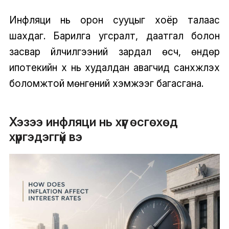
Инфляци нь орон сууцыг хоёр талаас
шахдаг. Барилга угсралт, даатгал болон
засвар үйлчилгээний зардал өсч, өндөр
ипотекийн хүү нь худалдан авагчид санхүүжүүлэх
боломжтой мөнгөний хэмжээг багасгана.
Хэзээ инфляци нь хүүг өсгөхөд
хүргэдэггүй вэ