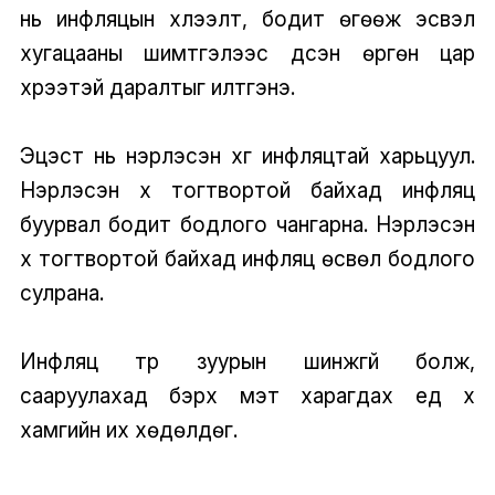
нь инфляцын хүлээлт, бодит өгөөж эсвэл
хугацааны шимтгэлээс үүдсэн өргөн цар
хүрээтэй даралтыг илтгэнэ.
Эцэст нь нэрлэсэн хүүг инфляцтай харьцуул.
Нэрлэсэн хүү тогтвортой байхад инфляц
буурвал бодит бодлого чангарна. Нэрлэсэн
хүү тогтвортой байхад инфляц өсвөл бодлого
сулрана.
Инфляц түр зуурын шинжгүй болж,
сааруулахад бэрх мэт харагдах үед хүү
хамгийн их хөдөлдөг.