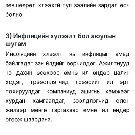
зөвшөөрөл хүлээхгүй тул зээлийн зардал өсч
болно.
3) Инфляцийн хүлээлт бол аюулын
шугам
Инфляцийн хүлээлт нь инфляцыг амьд
байлгадаг зан үйлүүдийг өөрчилдөг. Ажилтнууд
үнэ дахин өсөхээс өмнө илүү өндөр цалин
хүсдэг, түрээслүүлэгчид түрээсийг илүү эрт
тохируулдаг, компаниуд ашигны хэмжээг
хурдан хамгаалдаг, зээлдүүлэгчид олон
жилээр мөнгө гаргахаас өмнө илүү өндөр
өгөөж шаардана.