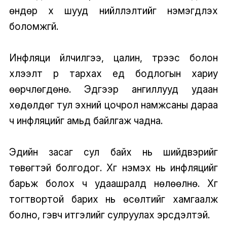
өндөр хүү шууд нийлүүлэлтийг нэмэгдүүлэх
боломжгүй.
Инфляци үйлчилгээ, цалин, түрээс болон
хүлээлт рүү тархах үед бодлогын хариу
өөрчлөгдөнө. Эдгээр ангиллууд удаан
хөдөлдөг тул эхний цочрол намжсаны дараа
ч инфляцийг амьд байлгаж чадна.
Эдийн засаг сул байх нь шийдвэрийг
төвөгтэй болгодог. Хүүг нэмэх нь инфляцийг
барьж болох ч удаашралд нөлөөлнө. Хүүг
тогтвортой барих нь өсөлтийг хамгаалж
болно, гэвч итгэлийг сулруулах эрсдэлтэй.