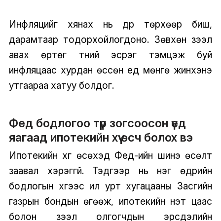
Инфляцийг хянах нь дүр төрхөөр биш,
дарамтаар тодорхойлогдоно. Зөвхөн зээл
авах өртөг түүний эсрэг тэмцэж буй
инфляцаас хурдан өссөн үед мөнгө жинхэнэ
утгаараа хатуу болдог.
Фед бодлогоо түр зогсоосон үед
яагаад ипотекийн хүү өсч болох вэ
Ипотекийн хүүг өсөхэд Фед-ийн шинэ өсөлт
заавал хэрэггүй. Тэдгээр нь нэг өдрийн
бодлогын хүүгээс илүү урт хугацааны Засгийн
газрын бондын өгөөж, ипотекийн үнэт цаас
болон зээл олгогчдын эрсдэлийн