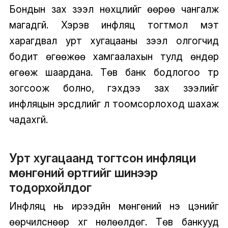
Бондын зах зээл нөхцлийг өөрөө чангалж
магадгүй. Хэрэв инфляц тогтмол мэт
харагдвал урт хугацааны зээл олгогчид
бодит өгөөжөө хамгаалахын тулд өндөр
өгөөж шаардана. Төв банк бодлогоо түр
зогсоож болно, гэхдээ зах зээлийг
инфляцын эрсдлийг үл тоомсорлоход шахаж
чадахгүй.
Урт хугацаанд тогтсон инфляци
мөнгөний өртгийг шинээр
тодорхойлдог
Инфляц нь ирээдүйн мөнгөний үнэ цэнийг
өөрчилснөөр хүүг нөлөөлдөг. Төв банкууд