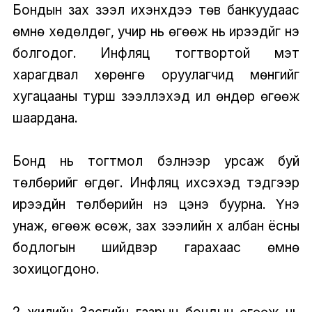
Бондын зах зээл ихэнхдээ төв банкуудаас
өмнө хөдөлдөг, учир нь өгөөж нь ирээдүйг үнэ
болгодог. Инфляц тогтвортой мэт
харагдвал хөрөнгө оруулагчид мөнгийг
хугацааны турш зээлүүлэхэд илүү өндөр өгөөж
шаардана.
Бонд нь тогтмол бэлнээр урсаж буй
төлбөрийг өгдөг. Инфляц ихсэхэд тэдгээр
ирээдүйн төлбөрийн үнэ цэнэ буурна. Үнэ
унаж, өгөөж өсөж, зах зээлийн хүү албан ёсны
бодлогын шийдвэр гарахаас өмнө
зохицогдоно.
2 жилийн Засгийн газрын бондын өгөөж нь