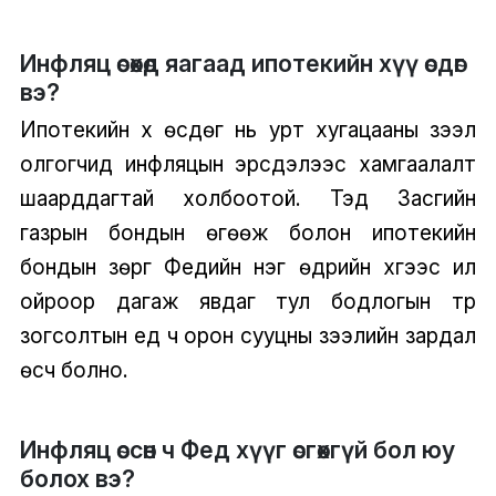
Инфляц өсөхөд яагаад ипотекийн хүү өсдөг
вэ?
Ипотекийн хүү өсдөг нь урт хугацааны зээл
олгогчид инфляцын эрсдэлээс хамгаалалт
шаарддагтай холбоотой. Тэд Засгийн
газрын бондын өгөөж болон ипотекийн
бондын зөрүүг Федийн нэг өдрийн хүүгээс илүү
ойроор дагаж явдаг тул бодлогын түр
зогсолтын үед ч орон сууцны зээлийн зардал
өсч болно.
Инфляц өссөн ч Фед хүүг өсгөхгүй бол юу
болох вэ?