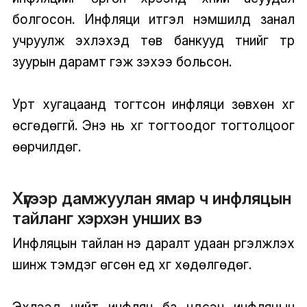
болгосон. Инфляци итгэл үнэмшилд занал
учруулж эхлэхэд төв банкууд түүнийг түр
зуурын дарамт гэж үзэхээ больсон.
Урт хугацаанд тогтсон инфляци зөвхөн хүүг
өсгөдөггүй. Энэ нь хүүг тогтоодог тогтолцоог
өөрчилдөг.
Хүүгээр дамжуулан ямар ч инфляцын
тайланг хэрхэн унших вэ
Инфляцын тайлан үнэ даралт удаан үргэлжлэх
шинж тэмдэг өгсөн үед хүүг хөдөлгөдөг.