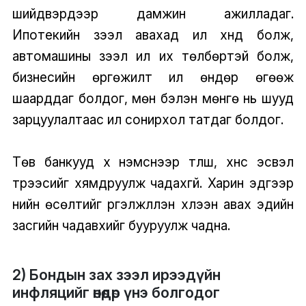
шийдвэрүүдээр дамжин ажилладаг.
Ипотекийн зээл авахад илүү хүнд болж,
автомашины зээл илүү их төлбөртэй болж,
бизнесийн өргөжилт илүү өндөр өгөөж
шаарддаг болдог, мөн бэлэн мөнгө нь шууд
зарцуулалтаас илүү сонирхол татдаг болдог.
Төв банкууд хүү нэмснээр түлш, хүнс эсвэл
түрээсийг хямдруулж чадахгүй. Харин эдгээр
үнийн өсөлтийг үргэлжлүүлэн хүлээн авах эдийн
засгийн чадавхийг бууруулж чадна.
2) Бондын зах зээл ирээдүйн
инфляцийг өнөөдөр үнэ болгодог