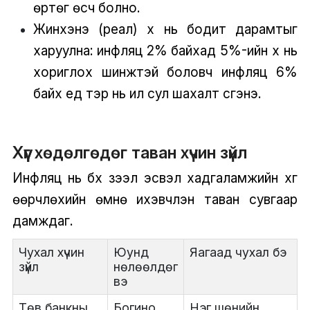
өртөг өсч болно.
Жинхэнэ (реал) хүү нь бодит дарамтыг
харуулна: инфляц 2% байхад 5%-ийн хүү нь
хориглох шинжтэй боловч инфляц 6%
байх үед тэр нь илүү сул шахалт үүсгэнэ.
Хүүг хөдөлгөдөг таван хүчин зүйл
Инфляц нь бүх зээл эсвэл хадгаламжийн хүүг
өөрчлөхийн өмнө ихэвчлэн таван сувгаар
дамждаг.
Чухал хүчин
Юунд
Яагаад чухал бэ
зүйл
нөлөөлдөг
вэ
Төв банкны
Богино
Нэг шөнийн