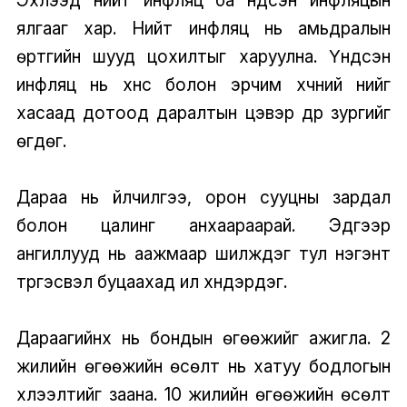
Эхлээд нийт инфляц ба үндсэн инфляцын
ялгааг хар. Нийт инфляц нь амьдралын
өртгийн шууд цохилтыг харуулна. Үндсэн
инфляц нь хүнс болон эрчим хүчний үнийг
хасаад дотоод даралтын цэвэр дүр зургийг
өгдөг.
Дараа нь үйлчилгээ, орон сууцны зардал
болон цалинг анхаараарай. Эдгээр
ангиллууд нь аажмаар шилждэг тул нэгэнт
түргэсвэл буцаахад илүү хүндэрдэг.
Дараагийнх нь бондын өгөөжийг ажигла. 2
жилийн өгөөжийн өсөлт нь хатуу бодлогын
хүлээлтийг заана. 10 жилийн өгөөжийн өсөлт