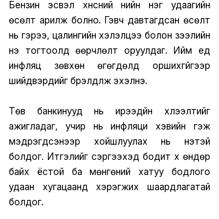
Бензин эсвэл хүнсний үнийн нэг удаагийн
өсөлт арилж болно. Гэвч давтагдсан өсөлт
нь гэрээ, цалингийн хэлэлцээ болон зээлийн
үнэ тогтоолд өөрчлөлт оруулдаг. Ийм үед
инфляц зөвхөн өгөгдөлд оршихгүйгээр
шийдвэрүүдийг бүрэлдүүлж эхэлнэ.
Төв банкинууд нь ирээдүйн хүлээлтийг
ажигладаг, учир нь инфляци хэвийн гэж
мэдрэгдсэнээр хойшлуулах нь үнэтэй
болдог. Итгэлийг сэргээхэд бодит хүү өндөр
байх ёстой ба мөнгөний хатуу бодлого
удаан хугацаанд хэрэгжих шаардлагатай
болдог.