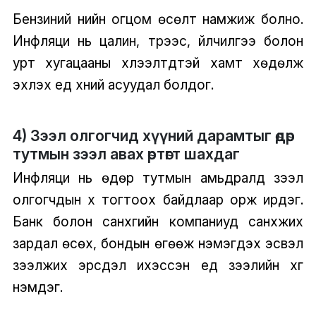
Бензиний үнийн огцом өсөлт намжиж болно.
Инфляци нь цалин, түрээс, үйлчилгээ болон
урт хугацааны хүлээлтүүдтэй хамт хөдөлж
эхлэх үед хүүний асуудал болдог.
4) Зээл олгогчид хүүний дарамтыг өдөр
тутмын зээл авах өртөгт шахдаг
Инфляци нь өдөр тутмын амьдралд зээл
олгогчдын хүү тогтоох байдлаар орж ирдэг.
Банк болон санхүүгийн компаниуд санхүүжих
зардал өсөх, бондын өгөөж нэмэгдэх эсвэл
зээлжих эрсдэл ихэссэн үед зээлийн хүүг
нэмдэг.