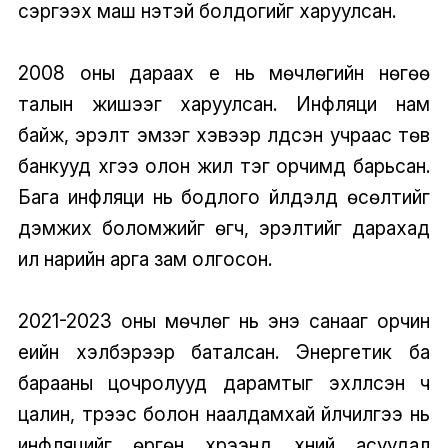
сэргээх маш үнэтэй болдогийг харуулсан.
2008 оны дараах үе нь мөчлөгийн нөгөө
талын жишээг харуулсан. Инфляци нам
байж, эрэлт эмзэг хэвээр үлдсэн учраас төв
банкууд хүүгээ олон жил тэг орчимд барьсан.
Бага инфляци нь бодлого үйлдэлд өсөлтийг
дэмжих боломжийг өгч, эрэлтийг дарахад
илүү нарийн арга зам олгосон.
2021-2023 оны мөчлөг нь энэ санааг орчин
үеийн хэлбэрээр баталсан. Энергетик ба
барааны цочролууд дарамтыг эхлүүлсэн ч
цалин, түрээс болон наалдамхай үйлчилгээ нь
инфляцийг өргөн хүрээнд хүүний асуудал