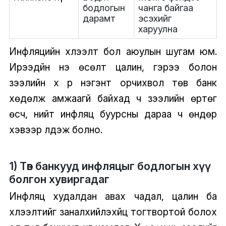
бодлогын
чанга байгаа
дарамт
эсэхийг
харуулна
Инфляцийн хүлээлт бол аюулын шугам юм.
Ирээдүйн үнэ өсөлт цалин, гэрээ болон
зээлийн хүү рүү нэгэнт орчихвол төв банк
хөдөлж амжаагүй байхад ч зээлийн өртөг
өсч, нийт инфляц буурсны дараа ч өндөр
хэвээр үлдэж болно.
1) Төв банкууд инфляцыг бодлогын хүү
болгон хувиргадаг
Инфляц худалдан авах чадал, цалин ба
хүлээлтийг заналхийлэхүйц тогтвортой болох