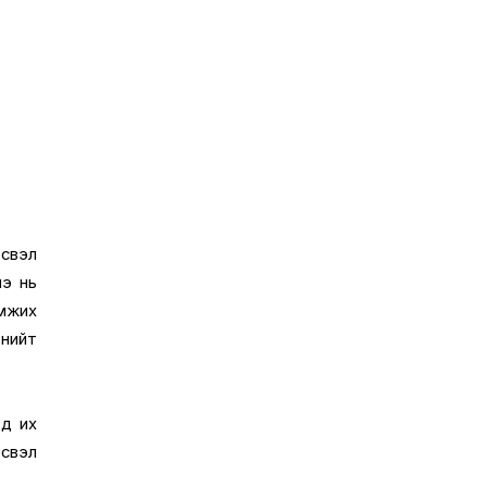
эсвэл
нэ нь
амжих
 нийт
од их
эсвэл