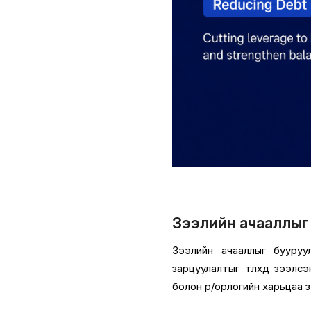
Зээлийн ачааллыг
Зээлийн ачааллыг бууруул
зарцуулалтыг төлөхөд зээлс
болон өр/орлогийн харьцаа 