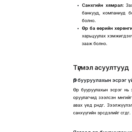
Санхүүгийн хямрал:
Зах
банкууд, компаниуд б
болно.
Өр ба өөрийн хөрөнг
харьцуулах хэмжигдэхүү
зааж болно.
Түгмэл асуултууд
Өр бууруулахын эсрэг 
Өр бууруулахын эсрэг нь з
оруулагчид зээлсэн мөнгийг 
авах үед өрнөдөг. Зээлжүү
санхүүгийн эрсдэлийг өсгөдөг.