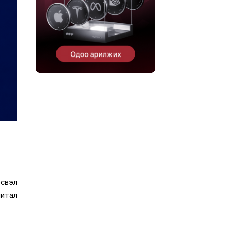
эсвэл
питал