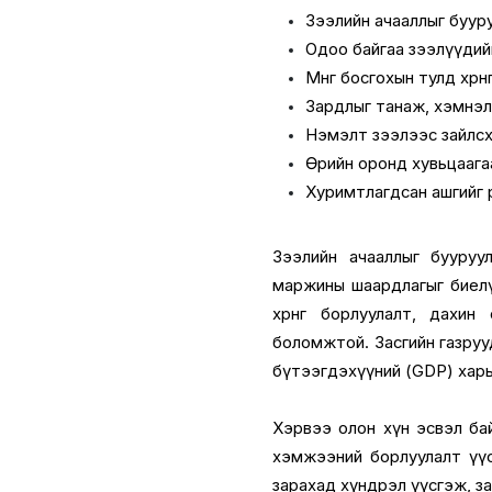
Зээлийн ачааллыг бууру
Одоо байгаа зээлүүдий
Мөнгө босгохын тулд хөрө
Зардлыг танаж, хэмнэ
Нэмэлт зээлээс зайлс
Өрийн оронд хувьцаагаар
Хуримтлагдсан ашгийг өр
Зээлийн ачааллыг бууруул
маржины шаардлагыг биелүү
хөрөнгө борлуулалт, дахи
боломжтой. Засгийн газрууд
бүтээгдэхүүний (GDP) харь
Хэрвээ олон хүн эсвэл ба
хэмжээний борлуулалт үүсэ
зарахад хүндрэл үүсгэж, з