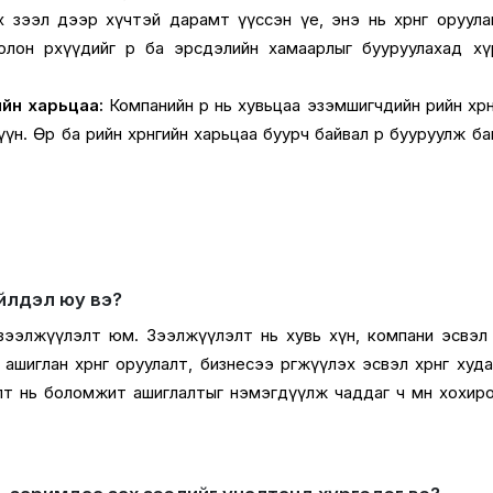
 зээл дээр хүчтэй дарамт үүссэн үе, энэ нь хөрөнгө оруула
олон өрхүүдийг өр ба эрсдэлийн хамаарлыг бууруулахад х
ийн харьцаа:
Компанийн өр нь хувьцаа эзэмшигчдийн өөрийн хөрөн
н. Өр ба өөрийн хөрөнгийн харьцаа буурч байвал өр бууруулж ба
үйлдэл юу вэ?
ээлжүүлэлт юм. Зээлжүүлэлт нь хувь хүн, компани эсвэл хө
ашиглан хөрөнгө оруулалт, бизнесээ өргөжүүлэх эсвэл хөрөнгө худ
лэлт нь боломжит ашиглалтыг нэмэгдүүлж чаддаг ч мөн хохир