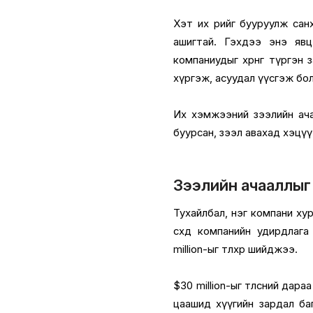
Хэт их өрийг бууруулж са
ашигтай. Гэхдээ энэ явц
компаниудыг хөрөнгөө түргэн
хүргэж, асуудал үүсгэж бо
Их хэмжээний зээлийн ачаа
буурсан, зээл авахад хэцү
Зээлийн ачааллыг
Тухайлбал, нэг компани хурд
өсөхөд компанийн удирдлаг
million-ыг төлөхөөр шийджээ.
$30 million-ыг төлсний дара
цаашид хүүгийн зардал ба