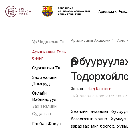
Акад
Арилжаа
Арилжааны Академи
Арилж
Ур Чадварын Төв
Арилжааны Толь
Өр бууруула
бичиг
Сургалтын Төв
Тодорхойло
Зах зээлийн
Домгууд
Зохиогч:
Чад Карнеги
Онлайн
Нийтэлсэн огноо: 2026-06-0
Вэбинарууд
Зах зээлийн
Зээлийн ачааллыг бууруул
Судалгаа
багасгахыг хэлнэ. Хүмүүс э
Глобал Фокус
зарахаар мөнгө босгох, хув