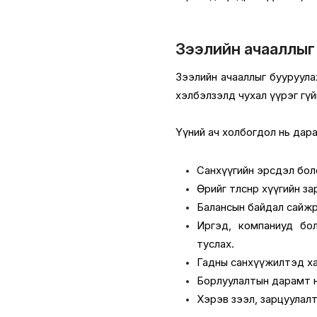
Зээлийн ачааллыг 
Зээлийн ачааллыг бууруулах
хэлбэлзэлд чухал үүрэг гү
Үүний ач холбогдол нь дара
Санхүүгийн эрсдэл боло
Өрийг төлснөөр хүүгийн 
Балансын байдал сайжр
Иргэд, компаниуд бол
туслах.
Гадны санхүүжилтэд ха
Борлуулалтын дарамт нэм
Хэрэв зээл, зарцуулалт 