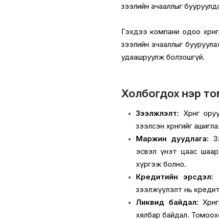
зээлийн ачааллыг бууруулда
Гэхдээ компани одоо хөрөнги
зээлийн ачааллыг бууруулах
удаашруулж болзошгүй.
Холбогдох нэр т
Зээлжүүлэлт:
Хөрөнгө ор
зээлсэн хөрөнгийг ашигл
Маржин дуудлага:
Зэ
эсвэл үнэт цаас шаарда
хүргэж болно.
Кредитийн эрсдэл:
З
зээлжүүлэлт нь креди
Ликвид байдал:
Хөрөн
хялбар байдал. Томоохо