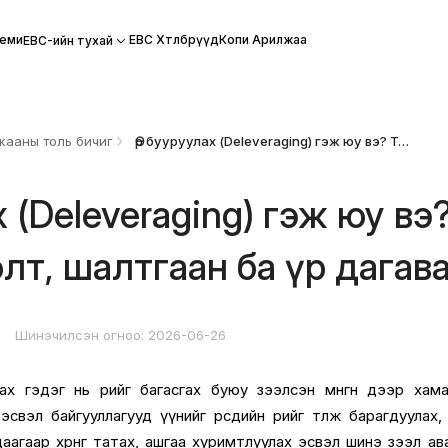
еми
EBC Хөтөлбөрүүд
Копи Арилжаа
EBC-ийн тухай
ааны толь бичиг
Өр бууруулах (Deleveraging) гэж юу вэ? Тодорхойлолт, шалтгаан ба үр дагавар
х (Deleveraging) гэж юу вэ
лт, шалтгаан ба үр дагав
5
Шинэчилсэн огноо: 2026-06-26
ах гэдэг нь өрийг багасгах буюу зээлсэн мөнгөн дээр хам
свэл байгууллагууд үүнийг өөрсдийн өрийг төлж барагдуулах, хө
ьцаагаар хөрөнгө татах, ашгаа хуримтлуулах эсвэл шинэ зээл ав