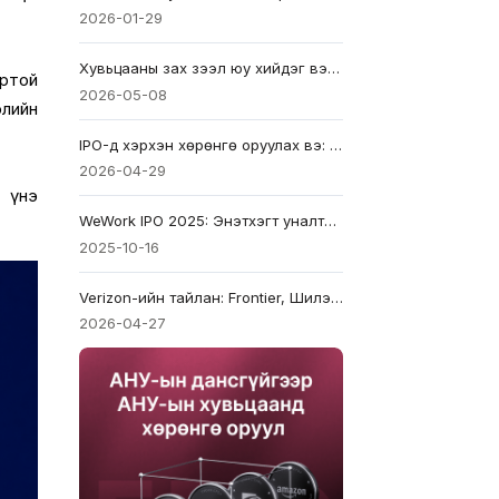
2026-01-29
Хувьцааны зах зээл юу хийдэг вэ? Гол үүргүүдийг тайлбарлав
ортой
2026-05-08
элийн
IPO-д хэрхэн хөрөнгө оруулах вэ: Эхлэгчид болон хөрөнгө оруулагчдад зориулсан бүрэн гарын авлага
2026-04-29
н үнэ
WeWork IPO 2025: Энэтхэгт уналтад орсон аваргыг сэргээж чадах уу?
2025-10-16
Verizon-ийн тайлан: Frontier, Шилэн кабель болон Өр төлбөр нь EPS-ээс илүү чухал
2026-04-27