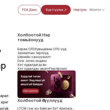
FCA Данс
Бүртгүүлэх
Нэвтрэх
Монгол
Холбоотой Нэр
томьёонууд
Бараа CFD
Хувьцааны CFD-үүд
?
Захиалгын төрлүүд
Шөнийн санхүүжилт
Dow Jones индекс
ар
Хэт худалдагдсан
Хэт худалдан авалт
Портфолио
аарал
Холбоотой Өгүүллүүд
рөнгө
ахгүй
LTCM гэж юу байсан бэ? Арилжаачдад зориулсан хөшүүргийн хичээлүүд