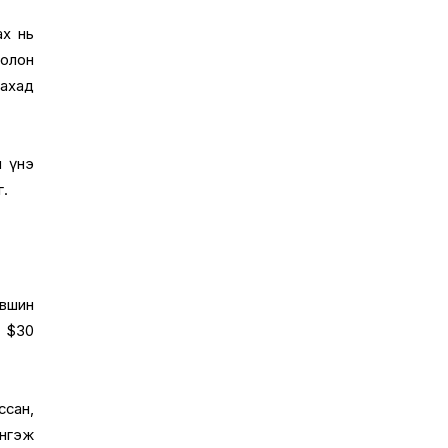
ах нь
олон
лахад
н үнэ
г.
үвшин
э $30
ссан,
Ингэж