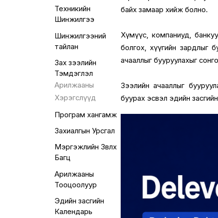
Техникийн
байх замаар хийж болно.
Шинжилгээ
Хүмүүс, компаниуд, банкууд
Шинжилгээний
тайлан
болгох, хүүгийн зардлыг б
ачааллыг бууруулахыг сонг
Зах зээлийн
Тэмдэглэл
Арилжааны
Зээлийн ачааллыг бууруулах
Хэрэгслүүд
буурах эсвэл эдийн засгий
Програм хангамж
Захиалгын Урсгал
Мэргэжлийн Зөвлөх
Багц
Арилжааны
Тооцоолуур
Эдийн засгийн
Календарь