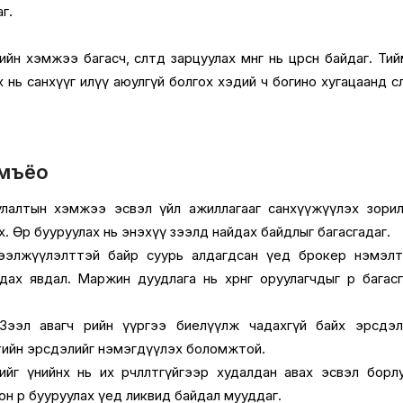
г.
йн хэмжээ багасч, өсөлтөд зарцуулах мөнгө нь цөөрсөн байдаг. Ти
 нь санхүүг илүү аюулгүй болгох хэдий ч богино хугацаанд өсө
омъёо
уулалтын хэмжээ эсвэл үйл ажиллагааг санхүүжүүлэх зори
ах. Өр бууруулах нь энэхүү зээлд найдах байдлыг багасгадаг.
элжүүлэлттэй байр суурь алдагдсан үед брокер нэмэлт м
х явдал. Маржин дуудлага нь хөрөнгө оруулагчдыг өрөө багас
ээл авагч өрийн үүргээ биелүүлж чадахгүй байх эрсдэл
тийн эрсдэлийг нэмэгдүүлэх боломжтой.
гийг үнийнх нь их өөрчлөлтгүйгээр худалдан авах эсвэл борл
н өр бууруулах үед ликвид байдал мууддаг.