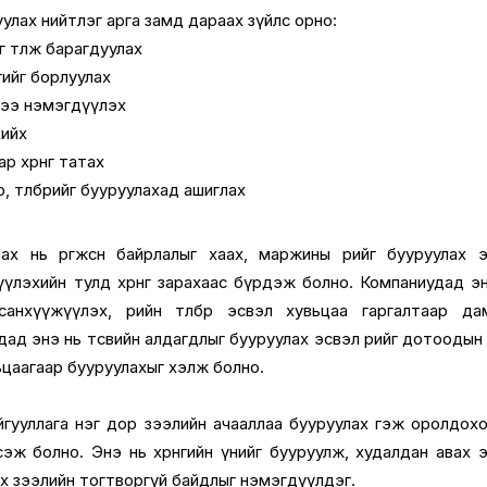
улах нийтлэг арга замд дараах зүйлс орно:
г төлж барагдуулах
нгийг борлуулах
лээ нэмэгдүүлэх
хийх
 хөрөнгө татах
, төлбөрийг бууруулахад ашиглах
ах нь өргөжсөн байрлалыг хаах, маржины өрийг бууруулах 
лэхийн тулд хөрөнгө зарахаас бүрдэж болно. Компаниудад э
н санхүүжүүлэх, өрийн төлбөр эсвэл хувьцаа гаргалтаар д
ад энэ нь төсвийн алдагдлыг бууруулах эсвэл өрийг дотоодын
цаагаар бууруулахыг хэлж болно.
йгууллага нэг дор зээлийн ачааллаа бууруулах гэж оролдох
ж болно. Энэ нь хөрөнгийн үнийг бууруулж, худалдан авах 
ах зээлийн тогтворгүй байдлыг нэмэгдүүлдэг.