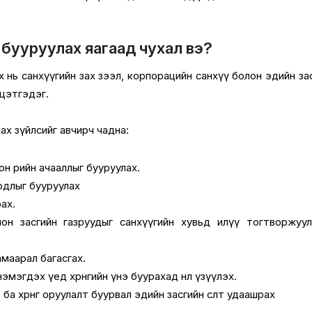
бууруулах яагаад чухал вэ?
 нь санхүүгийн зах зээл, корпорацийн санхүү болон эдийн за
йцэтгэдэг.
ах зүйлсийг авчирч чадна:
н өрийн ачааллыг бууруулах.
зардлыг бууруулах
ах.
он засгийн газруудыг санхүүгийн хувьд илүү тогтворжуу
маарал багасгах.
эгдэх үед хөрөнгийн үнэ буурахад нөлөө үзүүлэх.
ба хөрөнгө оруулалт буурвал эдийн засгийн өсөлт удаашрах