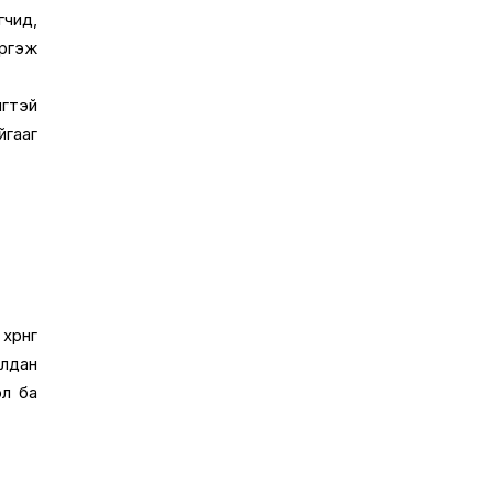
гчид,
үргэж
гөтэй
йгааг
рөнгө
алдан
ол ба