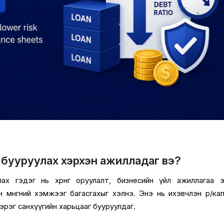
 бууруулах хэрхэн ажилладаг вэ?
ах гэдэг нь хөрөнгө оруулалт, бизнесийн үйл ажиллагаа 
эн мөнгөний хэмжээг багасгахыг хэлнэ. Энэ нь ихэвчлэн өр/ка
зэрэг санхүүгийн харьцааг бууруулдаг.