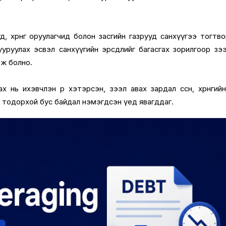
, хөрөнгө оруулагчид болон засгийн газрууд санхүүгээ тогтв
ууруулах эсвэл санхүүгийн эрсдлийг багасгах зорилгоор зэ
ож болно.
 нь ихэвчлэн өр хэтэрсэн, зээл авах зардал өссөн, хөрөнгий
н тодорхой бус байдал нэмэгдсэн үед явагддаг.