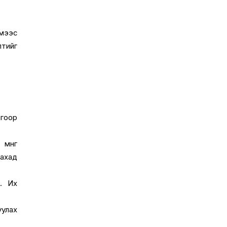
ймээс
лтийг
лгоор
өнгө
гахад
. Их
уулах