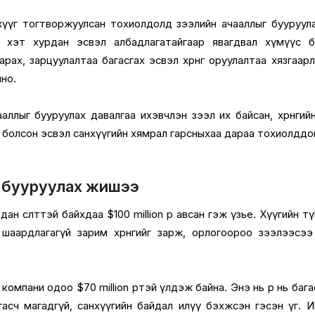
нхүүг тогтворжуулсан тохиолдолд зээлийн ачааллыг бууруул
 хэт хурдан эсвэл албадлагатайгаар явагдвал хүмүүс б
 зарах, зарцуулалтаа багасгах эсвэл хөрөнгө оруулалтаа хязгаар
лно.
ллыг бууруулах давалгаа ихэвчлэн зээл их байсан, хөрөнгий
ү болсон эсвэл санхүүгийн хямрал гарсныхаа дараа тохиолддо
 бууруулах жишээ
ан өсөлттэй байхдаа $100 million өр авсан гэж үзье. Хүүгийн т
а шаардлагагүй зарим хөрөнгийг зарж, орлогоороо зээлээсэ
а компани одоо $70 million өртэй үлдэж байна. Энэ нь өр нь бага
гасч магадгүй, санхүүгийн байдал илүү бэхжсэн гэсэн үг. 