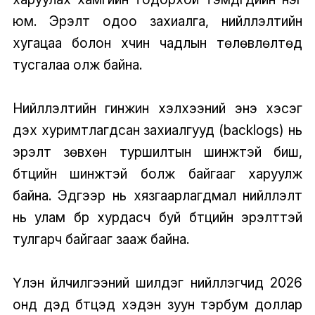
юм. Эрэлт одоо захиалга, нийлүүлэлтийн
хугацаа болон хүчин чадлын төлөвлөлтөд
тусгалаа олж байна.
Нийлүүлэлтийн гинжин хэлхээний энэ хэсэг
дэх хуримтлагдсан захиалгууд (backlogs) нь
эрэлт зөвхөн туршилтын шинжтэй биш,
бүтцийн шинжтэй болж байгааг харуулж
байна. Эдгээр нь хязгаарлагдмал нийлүүлэлт
нь улам бүр хурдасч буй бүтцийн эрэлттэй
тулгарч байгааг зааж байна.
Үүлэн үйлчилгээний шилдэг нийлүүлэгчид 2026
онд дэд бүтцэд хэдэн зуун тэрбум доллар