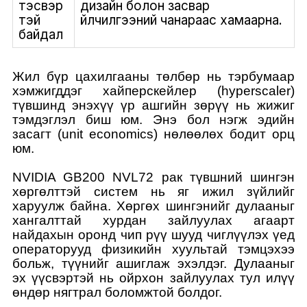
тэсвэр
дизайн болон засвар
тэй
үйлчилгээний чанараас хамаарна.
байдал
Жил бүр цахилгааны төлбөр нь тэрбумаар
хэмжигддэг хайперскейлер (hyperscaler)
түвшинд энэхүү үр ашгийн зөрүү нь жижиг
тэмдэглэл биш юм. Энэ бол нэгж эдийн
засагт (unit economics) нөлөөлөх бодит орц
юм.
NVIDIA GB200 NVL72 рак түвшний шингэн
хөргөлттэй систем нь яг ижил зүйлийг
харуулж байна. Хөргөх шингэнийг дулааныг
хангалттай хурдан зайлуулах агаарт
найдахын оронд чип рүү шууд чиглүүлэх үед
операторууд физикийн хуультай тэмцэхээ
больж, түүнийг ашиглаж эхэлдэг. Дулааныг
эх үүсвэртэй нь ойрхон зайлуулах тул илүү
өндөр нягтрал боломжтой болдог.