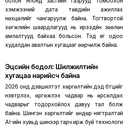
болон Японд засгийн газрууд томоохон
хэмжээний дата төвүүдийн ажиллах
нөхцөлийг чангаруулж байна. Тогтвортой
хөгжлийн шаардлагууд нь ирээдүйн зөөлөн
амлалтууд байхаа больсон. Тэд яг одоо
худалдан авалтын хугацааг өөрчилж байна.
Эцсийн бодол: Шилжилтийн
хугацаа нарийсч байна
2026 онд дэвшилтэт хөргөлтийн дэд бүтцийг
нэвтрүүлэх, өргөжүүлэх чадвар нь өрсөлдөх
чадварыг тодорхойлох давуу тал болж
байна. Шингэн хөргөлтийг өндөр нягтралтай
AI-ийн хувьд шинээр гарч ирж буй технологи