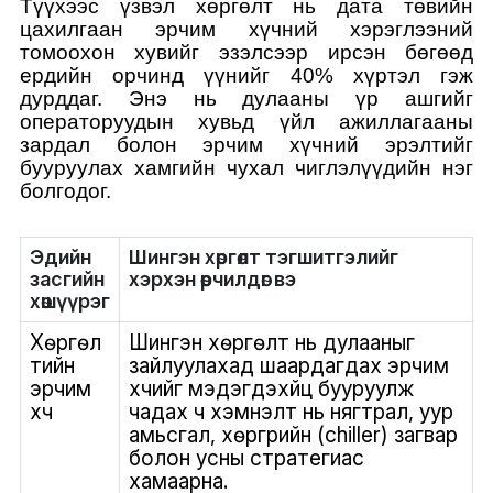
Түүхээс үзвэл хөргөлт нь дата төвийн
цахилгаан эрчим хүчний хэрэглээний
томоохон хувийг эзэлсээр ирсэн бөгөөд
ердийн орчинд үүнийг 40% хүртэл гэж
дурддаг. Энэ нь дулааны үр ашгийг
операторуудын хувьд үйл ажиллагааны
зардал болон эрчим хүчний эрэлтийг
бууруулах хамгийн чухал чиглэлүүдийн нэг
болгодог.
Эдийн
Шингэн хөргөлт тэгшитгэлийг
засгийн
хэрхэн өөрчилдөг вэ
хөшүүрэг
Хөргөл
Шингэн хөргөлт нь дулааныг
тийн
зайлуулахад шаардагдах эрчим
эрчим
хүчийг мэдэгдэхүйц бууруулж
хүч
чадах ч хэмнэлт нь нягтрал, уур
амьсгал, хөргүүрийн (chiller) загвар
болон усны стратегиас
хамаарна.