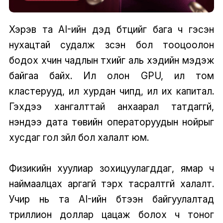
Хэрэв та AI-ийн дэд бүтцийг бага ч гэсэн
нухацтай судалж үзсэн бол тооцоолон
бодох хүчин чадлын түүхийг аль хэдийн мэдэж
байгаа байх. Илүү олон GPU, илүү том
кластерууд, илүү хурдан чипүүд, илүү их капитал.
Гэхдээ хангалттай анхаарал татдаггүй,
үнэндээ дата төвийн операторуудын нойрыг
хусдаг гол зүйл бол халалт юм.
Физикийн хуулиар зохицуулагддаг, ямар ч
наймаалцах аргагүй тэрхүү тасралтгүй халалт.
Учир нь та AI-ийн бүтээн байгуулалтад
триллион доллар цацаж болох ч тоног