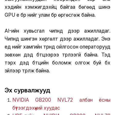
хэдийн хэмжигдэхүйц байгаа бөгөөд шинэ
GPU үе бүр үүнийг улам бүр өргөсгөж байна.
AI-ийн хувьсгал чипнүүд дээр ажилладаг.
Чипнүүд шингэн хөргөлт дээр ажилладаг. Энэ
үед үүнийг хамгийн түрүүнд ойлгосон операторууд
зөвхөн дэд бүтцээрээ түрүүлээгүй байна. Тэд
тэрхүү дэд бүтцийн боломж олгож буй бүх
зүйлээр түрүүлж байна.
Эх сурвалжууд
NVIDIA GB200 NVL72 албан ёсны
бүтээгдэхүүний хуудас