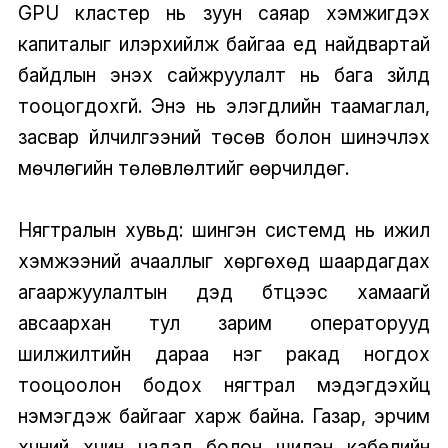
GPU кластер нь зуун саяар хэмжигдэх
капиталыг илэрхийлж байгаа үед найдвартай
байдлын энэхүү сайжруулалт нь бага зүйлд
тооцогдохгүй. Энэ нь элэгдлийн таамаглал,
засвар үйлчилгээний төсөв болон шинэчлэх
мөчлөгийн төлөвлөлтийг өөрчилдөг.
Нягтралын хувьд: шингэн системүүд нь ижил
хэмжээний ачааллыг хөргөхөд шаардагдах
агааржуулалтын дэд бүтцээс хамаагүй
авсаархан тул зарим операторууд
шилжилтийн дараа нэг ракад ногдох
тооцоолон бодох нягтрал мэдэгдэхүйц
нэмэгдэж байгааг харж байна. Газар, эрчим
хүчний хүчин чадал болон шилэн кабелийн