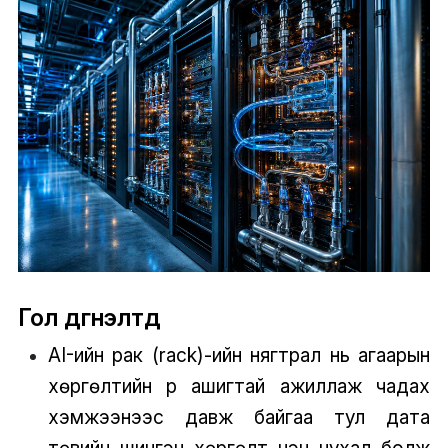
Гол дүгнэлтүүд
AI-ийн рак (rack)-ийн нягтрал нь агаарын
хөргөлтийн үр ашигтай ажиллаж чадах
хэмжээнээс давж байгаа тул дата