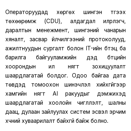
Операторуудад хөргөх шингэн түгээх
төхөөрөмж (CDU), алдагдал илрүүлэгч,
даралтын менежмент, шингэний чанарын
хяналт, засвар үйлчилгээний протоколууд,
ажилтнуудын сургалт болон IT-ийн бүтэц ба
барилга байгууламжийн дэд бүтцийн
хоорондын илүү нягт зохицуулалт
шаардлагатай болдог. Одоо байгаа дата
төвүүдэд томоохон шинэчлэл хийхгүйгээр
хамгийн нягт AI ракуудыг дэмжихэд
шаардлагатай хоолойн чиглүүлэлт, шалны
даац, дулаан зайлуулах систем эсвэл эрчим
хүчний хуваарилалт байхгүй байж болно.