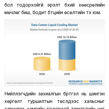
бол тодорхойгүй эрэлт бүхий хөөсрөлийн
мөчлөг биш, бодит бүтцийн өсөлтийн түүх юм.
Нийлүүлэгчдийн захиалгын бүртгэл нь шингэн
хөргөлт туршилтын төслүүдээс хальсныг
харуулах хамгийн тодорхой тэмдгүүдийн нэг