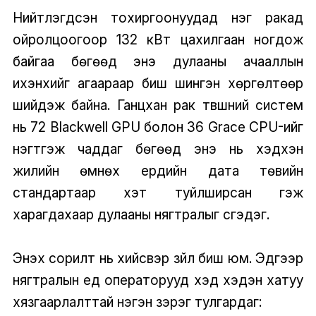
Нийтлэгдсэн тохиргоонуудад нэг ракад
ойролцоогоор 132 кВт цахилгаан ногдож
байгаа бөгөөд энэ дулааны ачааллын
ихэнхийг агаараар биш шингэн хөргөлтөөр
шийдэж байна. Ганцхан рак түвшний систем
нь 72 Blackwell GPU болон 36 Grace CPU-ийг
нэгтгэж чаддаг бөгөөд энэ нь хэдхэн
жилийн өмнөх ердийн дата төвийн
стандартаар хэт туйлширсан гэж
харагдахаар дулааны нягтралыг үүсгэдэг.
Энэхүү сорилт нь хийсвэр зүйл биш юм. Эдгээр
нягтралын үед операторууд хэд хэдэн хатуу
хязгаарлалттай нэгэн зэрэг тулгардаг: