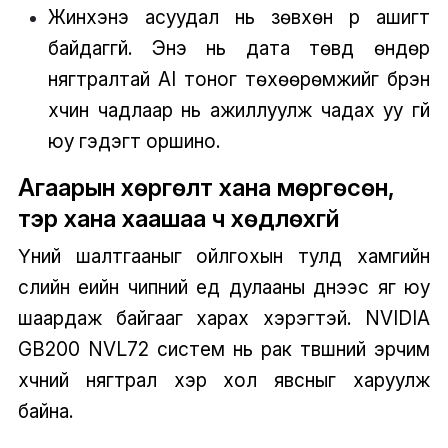
Жинхэнэ асуудал нь зөвхөн үр ашигт
байдаггүй. Энэ нь дата төвүүд өндөр
нягтралтай AI тоног төхөөрөмжийг бүрэн
хүчин чадлаар нь ажиллуулж чадах уу үгүй
юу гэдэгт оршино.
Агаарын хөргөлт хана мөргөсөн,
тэр хана хаашаа ч хөдлөхгүй
Үүний шалтгааныг ойлгохын тулд хамгийн
сүүлийн үеийн чипний үеүд дулааны үүднээс яг юу
шаардаж байгааг харах хэрэгтэй. NVIDIA
GB200 NVL72 систем нь рак түвшний эрчим
хүчний нягтрал хэр хол явсныг харуулж
байна.