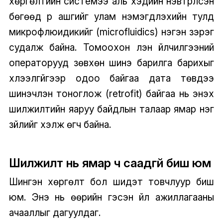
хөргөлтийн системээ аль хэдийн нэвтрүүлсэн
бөгөөд үр ашгийг улам нэмэгдүүлэхийн тулд
микрофлюидикийг (microfluidics) нэгэн зэрэг
судалж байна. Томоохон үүлэн үйлчилгээний
операторууд зөвхөн шинэ барилга барихыг
хүлээлгүйгээр одоо байгаа дата төвүүдээ
шинэчлэн тоноглож (retrofit) байгаа нь энэхүү
шилжилтийн яаруу байдлын талаар ямар нэг
зүйлийг хэлж өгч байна.
Шилжилт нь ямар ч саадгүй биш юм
Шингэн хөргөлт бол шидэт товчлуур биш
юм. Энэ нь өөрийн гэсэн үйл ажиллагааны
ачааллыг дагуулдаг.