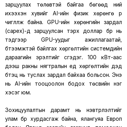
зарцуулах төлөвтэй байгаа бөгөөд үүний
ихээхэн хувийг AI-ийн физик хөрөнгө рүү
чиглүүлж байна. GPU-ийн хөрөнгийн зардал
(capex)-д зарцуулсан тэрхүү доллар бүр нь
тэдгээр GPU-уудыг ажиллагаатай,
бүтээмжтэй байлгах хөргөлтийн системүүдийн
дараагийн эрэлтийг үүсгэдэг. 100 кВт-аас
дээш ракны нягтралын үед хөргөлтийн дэд
бүтэц нь туслах зардал байхаа больсон. Энэ
нь AI-ийн тооцоолон бодох төсвийн нэг
хэсэг юм.
Зохицуулалтын дарамт нь нэвтрүүлэлтийг
улам бүр хурдасгаж байна, ялангуяа Европ