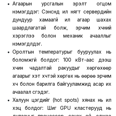
Агаарын урсгалын эрэлт огцом
нэмэгддэг: Сэнснүүд илүү нягт серверүүдийн
дундуур хамаагүй илүү агаар шахах
шаардлагатай болж, эрчим хүчний
хэрэглээ болон механик ачааллыг
нэмэгдүүлдэг.
Оролтын температурыг бууруулах нь
боломжгүй болдог: 100 кВт-аас дээш
хүчин чадалтай ракуудыг хөргөхөөр
агаарыг хэт хүчтэй хөргөх нь өөрөө эрчим
хүч болон барилга байгууламжид асар их
ачаалал үүсгэдэг.
Халуун цэгүүдийг (hot spots) хянах нь илүү
хэцүү болдог: Шигүү GPU кластерууд нь