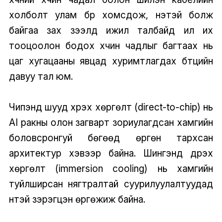
холболт улам бүр хомсдож, үнэтэй болж
байгаа зах зээлд ижил талбайд илүү их
тооцоолон бодох хүчин чадлыг багтаах нь
цаг хугацааны явцад хуримтлагдах бүтцийн
давуу тал юм.
Чипэнд шууд хүрэх хөргөлт (direct-to-chip) нь
AI ракны олон загварт зориулагдсан хамгийн
боловсронгуй бөгөөд өргөн тархсан
архитектур хэвээр байна. Шингэнд дүрэх
хөргөлт (immersion cooling) нь хамгийн
туйлширсан нягтралтай суурилуулалтуудад
үүнтэй зэрэгцэн өргөжиж байна.