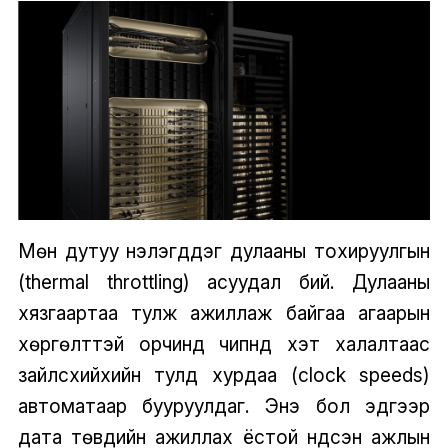
Мөн дутуу үнэлэгддэг дулааны тохируулгын
(thermal throttling) асуудал бий. Дулааны
хязгаартаа тулж ажиллаж байгаа агаарын
хөргөлттэй орчинд чипнүүд хэт халалтаас
зайлсхийхийн тулд хурдаа (clock speeds)
автоматаар бууруулдаг. Энэ бол эдгээр
дата төвүүдийн ажиллах ёстой үндсэн ажлын