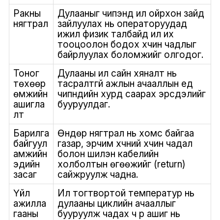
Ракны
Дулааныг чипэнд илүү ойрхон зайд
нягтрал
зайлуулах нь операторуудад
ижил физик талбайд илүү их
тооцоолон бодох хүчин чадлыг
байрлуулах боломжийг олгодог.
Тоног
Дулааны илүү сайн хяналт нь
төхөөр
тасралтгүй ажлын ачааллын үед
өмжийн
чипнүүдийн хурд саарах эрсдэлийг
ашигла
бууруулдаг.
лт
Барилга
Өндөр нягтрал нь хомс байгаа
байгуул
газар, эрчим хүчний хүчин чадал
амжийн
болон шилэн кабелийн
эдийн
холболтын өгөөжийг (return)
засаг
сайжруулж чадна.
Үйл
Илүү тогтвортой температур нь
ажилла
дулааны циклийн ачааллыг
гааны
бууруулж чадах ч үр ашиг нь