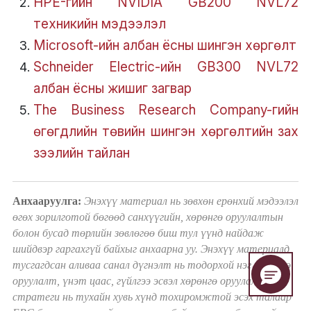
HPE-гийн NVIDIA GB200 NVL72
техникийн мэдээлэл
Microsoft-ийн албан ёсны шингэн хөргөлт
Schneider Electric-ийн GB300 NVL72
албан ёсны жишиг загвар
The Business Research Company-гийн
өгөгдлийн төвийн шингэн хөргөлтийн зах
зээлийн тайлан
Анхааруулга:
Энэхүү материал нь зөвхөн ерөнхий мэдээлэл
өгөх зорилготой бөгөөд санхүүгийн, хөрөнгө оруулалтын
болон бусад төрлийн зөвлөгөө биш тул үүнд найдаж
шийдвэр гаргахгүй байхыг анхаарна уу. Энэхүү материалд
тусгагдсан аливаа санал дүгнэлт нь тодорхой нэг хөрөнгө
оруулалт, үнэт цаас, гүйлгээ эсвэл хөрөнгө оруулалтын
стратеги нь тухайн хувь хүнд тохиромжтой эсэх талаар