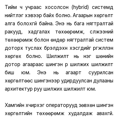
Тийм ч учраас хосолсон (hybrid) системүүд
нийтлэг хэвээр байх болно. Агаарын хөргөлт
алга болохгүй байна. Энэ нь бага нягтралтай
ракууд, хадгалах төхөөрөмж, сүлжээний
төхөөрөмж болон өндөр нягтралтай систем
доторх туслах бүрэлдэхүүн хэсгүүдийг үргжлүүлэн
хөргөх болно. Шилжилт нь нэг шөнийн
дотор агаараас шингэн рүү шилжих шилжилт
биш юм. Энэ нь агаарт суурилсан
хөргөлтөөс шингэнээр удирдуулсан дулааны
архитектур руу шилжих шилжилт юм.
Хамгийн хүчирхэг операторууд зөвхөн шингэн
хөргөлтийн төхөөрөмж худалдаж авахгүй.