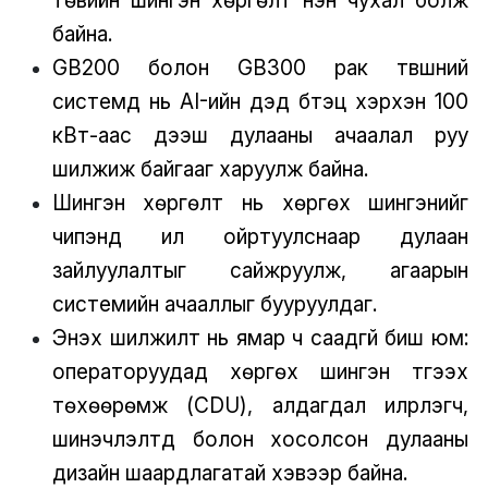
төвийн шингэн хөргөлт нэн чухал болж
байна.
GB200 болон GB300 рак түвшний
системүүд нь AI-ийн дэд бүтэц хэрхэн 100
кВт-аас дээш дулааны ачаалал руу
шилжиж байгааг харуулж байна.
Шингэн хөргөлт нь хөргөх шингэнийг
чипэнд илүү ойртуулснаар дулаан
зайлуулалтыг сайжруулж, агаарын
системийн ачааллыг бууруулдаг.
Энэхүү шилжилт нь ямар ч саадгүй биш юм:
операторуудад хөргөх шингэн түгээх
төхөөрөмж (CDU), алдагдал илрүүлэгч,
шинэчлэлтүүд болон хосолсон дулааны
дизайн шаардлагатай хэвээр байна.