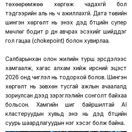
төхөөрөмжөө хөргөж чадахгүй бол
тэдгээрийн аль нь ч ажиллахгүй. Дата төвийн
шингэн хөргөлт нь энэхүү дэд бүтцийн супер
мөчлөг бодит үр дүн авчрах эсэхийг шийддэг
гол гацаа (chokepoint) болон хувирлаа.
Салбарынхан олон жилийн турш эрсдэлээс
хамгаалж, хагас алхам хийж ирсний эцэст
2026 онд чиглэл нь тодорхой болов. Шингэн
хөргөлт нь зөвхөн тусгай ажлын ачаалалд
зориулсан дээд зэрэглэлийн сонголт байхаа
больсон. Хамгийн шигүү байршилтай AI
кластеруудын хувьд энэ нь дэд бүтцийн
суурь шаардлагуудын нэг хэсэг болж байна.