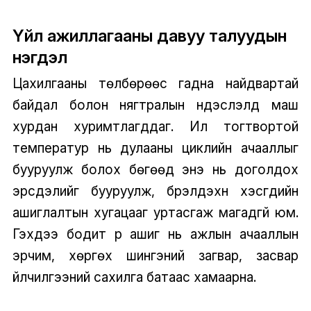
Үйл ажиллагааны давуу талуудын
нэгдэл
Цахилгааны төлбөрөөс гадна найдвартай
байдал болон нягтралын үндэслэлүүд маш
хурдан хуримтлагддаг. Илүү тогтвортой
температур нь дулааны циклийн ачааллыг
бууруулж болох бөгөөд энэ нь доголдох
эрсдэлийг бууруулж, бүрэлдэхүүн хэсгүүдийн
ашиглалтын хугацааг уртасгаж магадгүй юм.
Гэхдээ бодит үр ашиг нь ажлын ачааллын
эрчим, хөргөх шингэний загвар, засвар
үйлчилгээний сахилга батаас хамаарна.