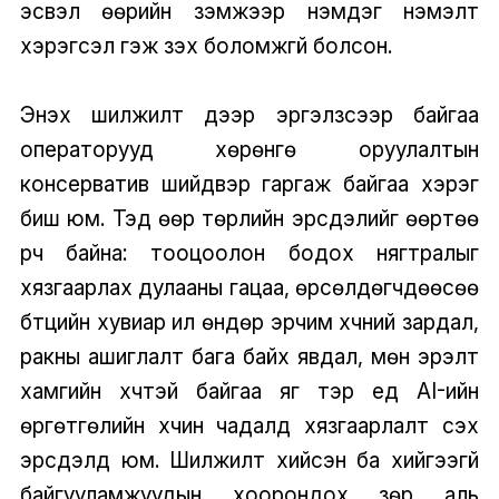
эсвэл өөрийн үзэмжээр нэмдэг нэмэлт
хэрэгсэл гэж үзэх боломжгүй болсон.
Энэхүү шилжилт дээр эргэлзсээр байгаа
операторууд хөрөнгө оруулалтын
консерватив шийдвэр гаргаж байгаа хэрэг
биш юм. Тэд өөр төрлийн эрсдэлийг өөртөө
үүрч байна: тооцоолон бодох нягтралыг
хязгаарлах дулааны гацаа, өрсөлдөгчдөөсөө
бүтцийн хувиар илүү өндөр эрчим хүчний зардал,
ракны ашиглалт бага байх явдал, мөн эрэлт
хамгийн хүчтэй байгаа яг тэр үед AI-ийн
өргөтгөлийн хүчин чадалд хязгаарлалт үүсэх
эрсдэлүүд юм. Шилжилт хийсэн ба хийгээгүй
байгууламжуудын хоорондох зөрүү аль