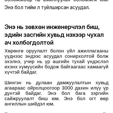
Энэ бол тийм л туйлширсан асуудал.
Энэ нь зөвхөн инженерчлэл биш,
эдийн засгийн хувьд үнэхээр чухал
ач холбогдолтой
Хөрөнгө оруулалт болон үйл ажиллагааны
үүднээс эндээс асуудал сонирхолтой болж
эхэлнэ, учир нь үр ашгийн тухай үндэслэл
ихэнх хүмүүсийн бодож байгаагаас хамаагүй
хүчтэй байдаг.
Шингэн нь дулаан дамжуулалтын хувьд
агаараас ойролцоогоор 3000 дахин илүү үр
дүнтэй байдаг. Энэ бол бага зэргийн
сайжруулалт биш юм. Энэ бол огт өөр
ангиллын шийдэл юм.