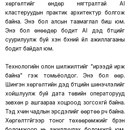
хөргөлтийг өндөр нягтралтай AI
кластеруудын практик архитектур болгож
байна. Энэ бол алсын таамаглал биш юм.
Энэ бол өнөөдөр бодит AI дэд бүтцийг
суурилуулж буй хэн бүхний үйл ажиллагааны
бодит байдал юм.
Технологийн олон шилжилтийг "ирээдүй ирж
байна" гэж томьёолдог. Энэ бол өөр.
Шингэн хөргөлтийн дэд бүтцийн шинэчлэлийг
хойшлуулж буй дата төвийн операторууд
зөвхөн үр ашгаараа хоцроод зогсохгүй байна.
Тэд хүчин чадлын эрсдэлийг өөртөө үүрч байна.
Хөргөлтгүйгээр тоног төхөөрөмжийг бүрэн
боломжоор нь ажиллуулах боломжгүй юм.