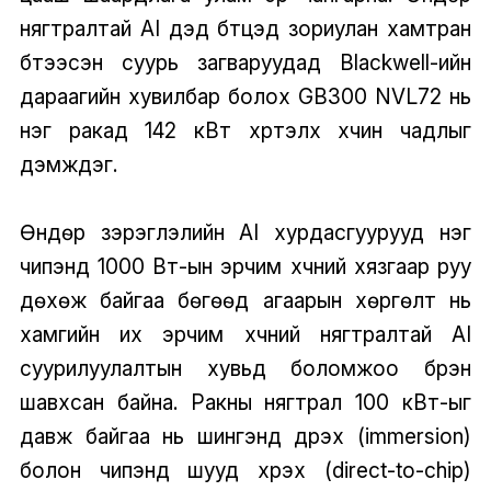
нягтралтай AI дэд бүтцэд зориулан хамтран
бүтээсэн суурь загваруудад Blackwell-ийн
дараагийн хувилбар болох GB300 NVL72 нь
нэг ракад 142 кВт хүртэлх хүчин чадлыг
дэмждэг.
Өндөр зэрэглэлийн AI хурдасгуурууд нэг
чипэнд 1000 Вт-ын эрчим хүчний хязгаар руу
дөхөж байгаа бөгөөд агаарын хөргөлт нь
хамгийн их эрчим хүчний нягтралтай AI
суурилуулалтын хувьд боломжоо бүрэн
шавхсан байна. Ракны нягтрал 100 кВт-ыг
давж байгаа нь шингэнд дүрэх (immersion)
болон чипэнд шууд хүрэх (direct-to-chip)