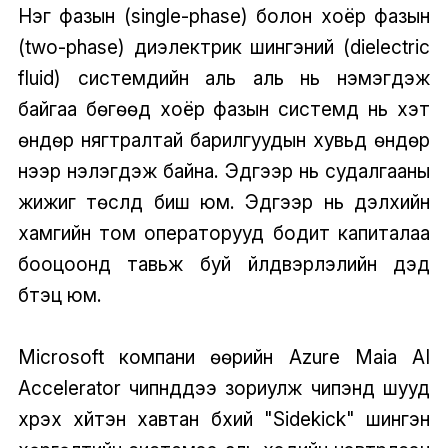
Нэг фазын (single-phase) болон хоёр фазын
(two-phase) диэлектрик шингэний (dielectric
fluid) системүүдийн аль аль нь нэмэгдэж
байгаа бөгөөд хоёр фазын системүүд нь хэт
өндөр нягтралтай барилгуудын хувьд өндөр
үнээр үнэлэгдэж байна. Эдгээр нь судалгааны
жижиг төслүүд биш юм. Эдгээр нь дэлхийн
хамгийн том операторууд бодит капиталаа
бооцоонд тавьж буй үйлдвэрлэлийн дэд
бүтэц юм.
Microsoft компани өөрийн Azure Maia AI
Accelerator чипнүүддээ зориулж чипэнд шууд
хүрэх хүйтэн хавтан бүхий "Sidekick" шингэн