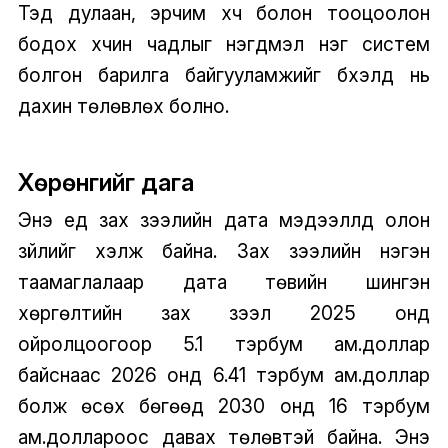
Тэд дулаан, эрчим хүч болон тооцоолон
бодох хүчин чадлыг нэгдмэл нэг систем
болгон барилга байгууламжийг бүхэлд нь
дахин төлөвлөх болно.
Хөрөнгийг дага
Энэ үед зах зээлийн дата мэдээллүүд олон
зүйлийг хэлж байна. Зах зээлийн нэгэн
таамаглалаар дата төвийн шингэн
хөргөлтийн зах зээл 2025 онд
ойролцоогоор 5.1 тэрбум ам.доллар
байснаас 2026 онд 6.41 тэрбум ам.доллар
болж өсөх бөгөөд 2030 онд 16 тэрбум
ам.доллароос давах төлөвтэй байна. Энэ