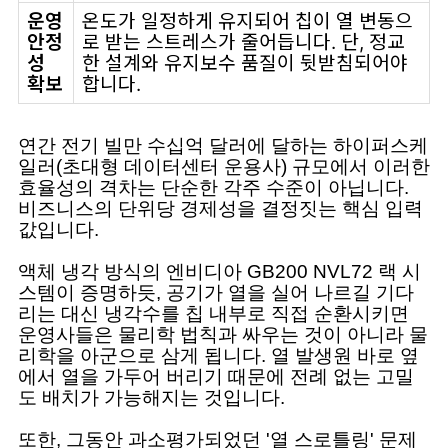
운영
온도가 일정하게 유지되어 칩이 열 변동으
안정
로 받는 스트레스가 줄어듭니다. 단, 정교
성
한 설계와 유지보수 품질이 뒷받침되어야
확보
합니다.
연간 전기 빌만 수십억 달러에 달하는 하이퍼스케
일러(초대형 데이터센터 운용사) 규모에서 이러한
효율성의 격차는 단순한 각주 수준이 아닙니다.
비즈니스의 단위당 경제성을 결정짓는 핵심 입력
값입니다.
액체 냉각 방식의 엔비디아 GB200 NVL72 랙 시
스템이 증명하듯, 공기가 열을 실어 나르길 기다
리는 대신 냉각수를 칩 내부로 직접 순환시키면
운영사들은 물리학 법칙과 싸우는 것이 아니라 물
리학을 아군으로 삼게 됩니다. 열 발생원 바로 옆
에서 열을 가두어 버리기 때문에 전례 없는 고밀
도 배치가 가능해지는 것입니다.
또한, 그동안 과소평가되었던 '열 스로틀링' 문제