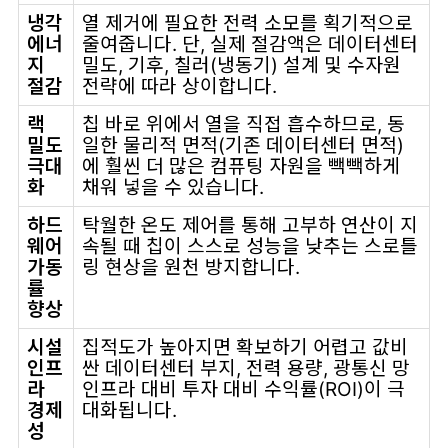
냉각
열 제거에 필요한 전력 소모를 획기적으로
에너
줄여줍니다. 단, 실제 절감액은 데이터센터
지
밀도, 기후, 칠러(냉동기) 설계 및 수자원
절감
전략에 따라 상이합니다.
랙
칩 바로 위에서 열을 직접 흡수하므로, 동
밀도
일한 물리적 면적(기존 데이터센터 면적)
극대
에 훨씬 더 많은 컴퓨팅 자원을 빽빽하게
화
채워 넣을 수 있습니다.
하드
탁월한 온도 제어를 통해 고부하 연산이 지
웨어
속될 때 칩이 스스로 성능을 낮추는 스로틀
가동
링 현상을 원천 방지합니다.
률
향상
시설
집적도가 높아지면 확보하기 어렵고 값비
인프
싼 데이터센터 부지, 전력 용량, 광통신 망
라
인프라 대비 투자 대비 수익률(ROI)이 극
경제
대화됩니다.
성