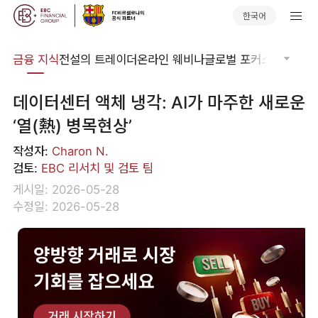
한국어
어집
금융 지식
전설의 트레이더
온라인 웨비나
글로벌 포커스
기술적 
데이터센터 액체 냉각: AI가 마주한 새로운
‘열(熱) 병목현상’
작성자:
Charon N.
검토:
EBC 리서치 및 검토 팀
게시일: 2026-05-28
수정일: 2026-05-28