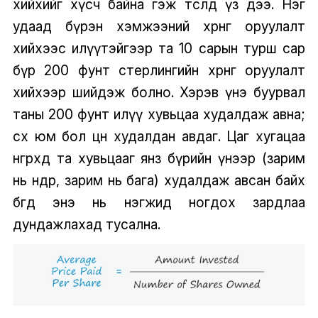
хийхийг хүсч байна гэж төсөөлөөд үз дээ. Нэг
удаад бүрэн хэмжээний хөрөнгө оруулалт
хийхээс илүүтэйгээр та 10 сарын турш сар
бүр 200 фунт стерлингийн хөрөнгө оруулалт
хийхээр шийдэж болно. Хэрэв үнэ буурвал
таны 200 фунт илүү хувьцаа худалдаж авна;
өсөх юм бол цөөн худалдан авдаг. Цаг хугацаа
өнгөрөхөд та хувьцааг янз бүрийн үнээр (зарим
нь өндөр, зарим нь бага) худалдаж авсан байх
бөгөөд энэ нь нэгжид ногдох зардлаа
дундажлахад тусална.