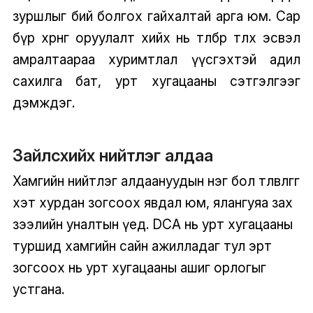
зуршлыг бий болгох гайхалтай арга юм. Сар
бүр хөрөнгө оруулалт хийх нь төлбөрөө төлөх эсвэл
амралтаараа хуримтлал үүсгэхтэй адил
сахилга бат, урт хугацааны сэтгэлгээг
дэмждэг.
Зайлсхийх нийтлэг алдаа
Хамгийн нийтлэг алдаануудын нэг бол төлөвлөгөөгөө
хэт хурдан зогсоох явдал юм, ялангуяа зах
зээлийн уналтын үед. DCA нь урт хугацааны
туршид хамгийн сайн ажилладаг тул эрт
зогсоох нь урт хугацааны ашиг орлогыг
устгана.