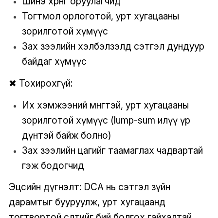
Шинэ хөрөнгө оруулагчид
Тогтмол орлоготой, урт хугацааны
зорилготой хүмүүс
Зах зээлийн хэлбэлзэлд сэтгэл дундуур
байдаг хүмүүс
✖ Тохирохгүй:
Их хэмжээний мөнгөтэй, урт хугацааны
зорилготой хүмүүс (lump-sum илүү үр
дүнтэй байж болно)
Зах зээлийн цагийг таамаглах чадвартай
гэж бодогчид
Эцсийн дүгнэлт: DCA нь сэтгэл зүйн
дарамтыг бууруулж, урт хугацаанд
тогтвортой өсөлтийг бий болгох гайхалтай