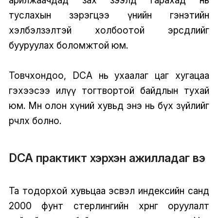
арилжаачдад зах зээлд гарахад нь
туслахын зэрэгцээ үнийн гэнэтийн
хэлбэлзэлтэй холбоотой эрсдлийг
бууруулах боломжтой юм.
Товчхондоо, DCA нь ухаалаг цаг хугацаа
гэхээсээ илүү тогтвортой байдлын тухай
юм. Мөн олон хүний хувьд энэ нь бүх зүйлийг
өөрчлөх болно.
DCA практикт хэрхэн ажилладаг вэ
Та тодорхой хувьцаа эсвэл индексийн санд
2000 фунт стерлингийн хөрөнгө оруулалт