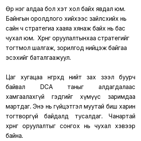
Өөр нэг алдаа бол хэт хол байх явдал юм.
Байнгын оролдлого хийхээс зайлсхийх нь
сайн ч стратегиа хааяа хянаж байх нь бас
чухал юм. Хөрөнгө оруулалтынхаа стратегийг
тогтмол шалгаж, зорилгод нийцэж байгаа
эсэхийг баталгаажуул.
Цаг хугацаа өнгөрөхөд нийт зах зээл буурч
байвал DCA таныг алдагдалаас
хамгаалахгүй гэдгийг хүмүүс заримдаа
мартдаг. Энэ нь гүйцэтгэл муутай биш харин
тогтворгүй байдалд тусалдаг. Чанартай
хөрөнгө оруулалтыг сонгох нь чухал хэвээр
байна.