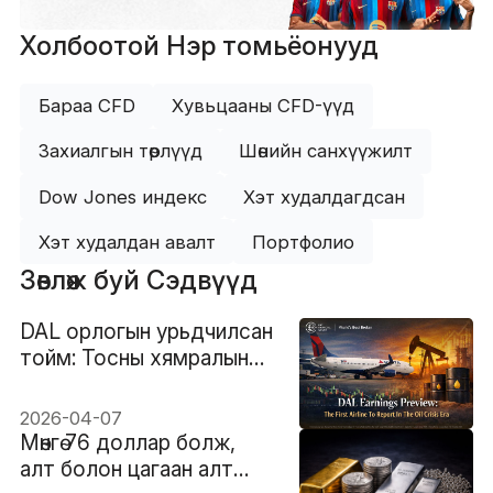
Холбоотой Нэр томьёонууд
Бараа CFD
Хувьцааны CFD-үүд
Захиалгын төрлүүд
Шөнийн санхүүжилт
Dow Jones индекс
Хэт худалдагдсан
Хэт худалдан авалт
Портфолио
Зөвлөж буй Сэдвүүд
DAL орлогын урьдчилсан
тойм: Тосны хямралын
эринд тайлан гаргах
анхны авиакомпани
2026-04-07
Мөнгө 76 доллар болж,
алт болон цагаан алт