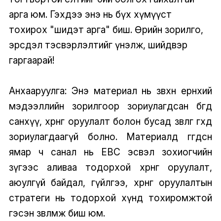
арга юм. Гэхдээ энэ нь бүх хүмүүст
тохирох "шидэт арга" биш. Өөрийн зорилго,
эрсдэл тэсвэрлэлтийг үнэлж, шийдвэр
гаргаарай!
Анхааруулга: Энэ материал нь зөвхөн ерөнхий
мэдээллийн зорилгоор зориулагдсан бөгөөд
санхүү, хөрөнгө оруулалт болон бусад зөвлөгөө өгөхөд
зориулагдаагүй болно. Материалд өгөгдсөн
ямар ч санал нь EBC эсвэл зохиогчийн
зүгээс аливаа тодорхой хөрөнгө оруулалт,
аюулгүй байдал, гүйлгээ, хөрөнгө оруулалтын
стратеги нь тодорхой хүнд тохиромжтой
гэсэн зөвлөмж биш юм.