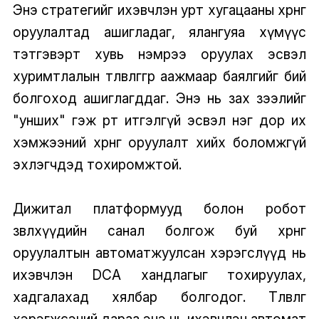
Энэ стратегийг ихэвчлэн урт хугацааны хөрөнгө
оруулалтад ашигладаг, ялангуяа хүмүүс
тэтгэвэрт хувь нэмрээ оруулах эсвэл
хуримтлалын төлөвлөгөөгөөр аажмаар баялгийг бий
болгоход ашиглагддаг. Энэ нь зах зээлийг
"унших" гэж өөртөө итгэлгүй эсвэл нэг дор их
хэмжээний хөрөнгө оруулалт хийх боломжгүй
эхлэгчдэд тохиромжтой.
Дижитал платформууд болон робот
зөвлөхүүдийн санал болгож буй хөрөнгө
оруулалтын автоматжуулсан хэрэгслүүд нь
ихэвчлэн DCA хандлагыг тохируулах,
хадгалахад хялбар болгодог. Төлөвлөгөө