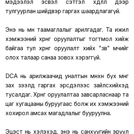
мэдээлэл эсвэл сэтгэл хөдлөл дээр
тулгуурлан шийдвэр гаргах шаардлагагүй.
Энэ нь мөн таамаглалыг арилгадаг. Та ижил
хэмжээний хөрөнгө оруулалтыг тогтмол хийж
байгаа тул хөрөнгө оруулалт хийх "зөв" мөчийг
олох талаар санаа зовох хэрэггүй.
DCA нь арилжаачид уналтын өмнөхөн бүх мөнгөө
зах зээлд гаргах эрсдэлээс зайлсхийхэд
тусалдаг. Хөрөнгө оруулалтаа завсарласнаар та
цаг хугацааны буруугаас болж их хэмжээний
хохирол амсах магадлалыг бууруулна.
Эцэст нь хэлэхэд, энэ нь санхүүгийн эрүүл