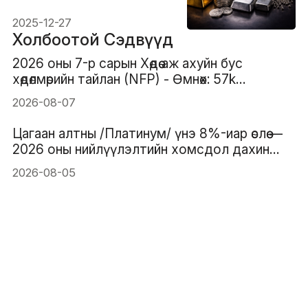
дээд амжилт тогтоов
2025-12-27
Холбоотой Сэдвүүд
2026 оны 7-р сарын Хөдөө аж ахуйн бус
хөдөлмөрийн тайлан (NFP) - Өмнөх: 57k
Таамаглал: 83k
2026-08-07
Цагаан алтны /Платинум/ үнэ 8%-иар өслөө —
2026 оны нийлүүлэлтийн хомсдол дахин
анхаарлын төвд орж байна
2026-08-05