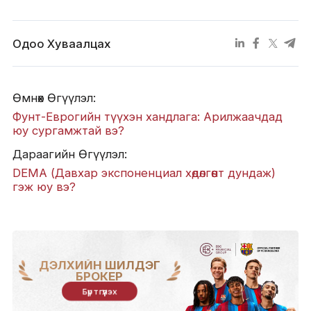
Одоо Хуваалцах
Өмнөх Өгүүлэл:
Фунт-Еврогийн түүхэн хандлага: Арилжаачдад
юу сургамжтай вэ?
Дараагийн Өгүүлэл:
DEMA (Давхар экспоненциал хөдөлгөөнт дундаж)
гэж юу вэ?
ДЭЛХИЙН ШИЛДЭГ
БРОКЕР
Бүртгүүлэх