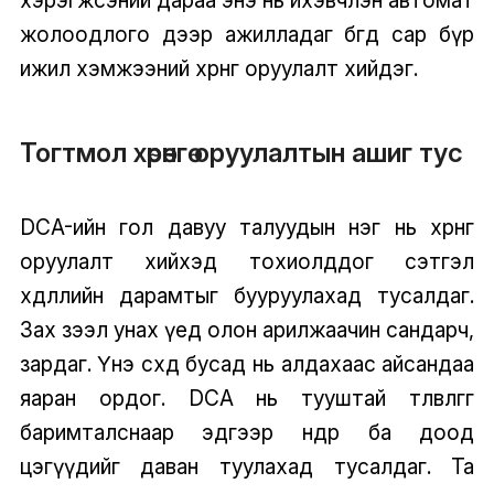
хэрэгжсэний дараа энэ нь ихэвчлэн автомат
жолоодлого дээр ажилладаг бөгөөд сар бүр
ижил хэмжээний хөрөнгө оруулалт хийдэг.
Тогтмол хөрөнгө оруулалтын ашиг тус
DCA-ийн гол давуу талуудын нэг нь хөрөнгө
оруулалт хийхэд тохиолддог сэтгэл
хөдлөлийн дарамтыг бууруулахад тусалдаг.
Зах зээл унах үед олон арилжаачин сандарч,
зардаг. Үнэ өсөхөд бусад нь алдахаас айсандаа
яаран ордог. DCA нь тууштай төлөвлөгөөгөө
баримталснаар эдгээр өндөр ба доод
цэгүүдийг даван туулахад тусалдаг. Та