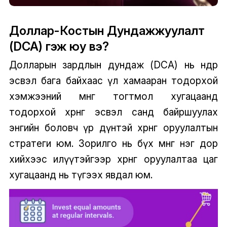
Доллар-Костын Дундажжуулалт
(DCA) гэж юу вэ?
Долларын зардлын дундаж (DCA) нь өндөр
эсвэл бага байхаас үл хамааран тодорхой
хэмжээний мөнгө тогтмол хугацаанд
тодорхой хөрөнгө эсвэл санд байршуулах
энгийн боловч үр дүнтэй хөрөнгө оруулалтын
стратеги юм. Зорилго нь бүх мөнгөө нэг дор
хийхээс илүүтэйгээр хөрөнгө оруулалтаа цаг
хугацаанд нь түгээх явдал юм.