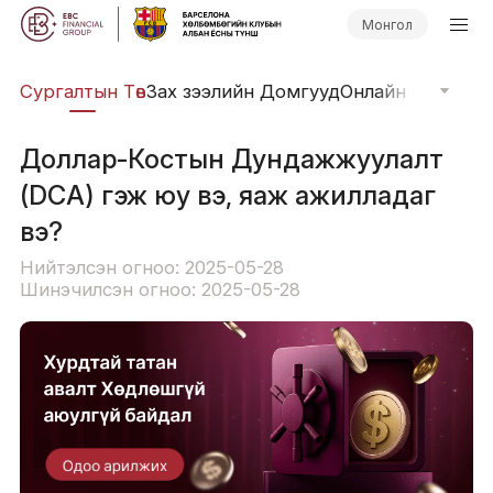
Монгол
иг
Сургалтын Төв
Зах зээлийн Домгууд
Онлайн Вэбинар
Доллар-Костын Дундажжуулалт
(DCA) гэж юу вэ, яаж ажилладаг
вэ?
Нийтэлсэн огноо: 2025-05-28
Шинэчилсэн огноо: 2025-05-28