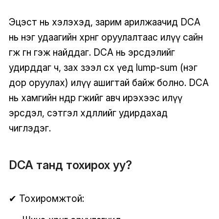
Эцэст нь хэлэхэд, зарим арилжаачид DCA
нь нэг удаагийн хөрөнгө оруулалтаас илүү сайн
өгөөж өгнө гэж найддаг. DCA нь эрсдэлийг
удирддаг ч, зах зээл өсөх үед lump-sum (нэг
дор оруулах) илүү ашигтай байж болно. DCA
нь хамгийн өндөр өгөөжийг авч ирэхээс илүү
эрсдэл, сэтгэл хөдлөлийг удирдахад
чиглэдэг.
DCA танд тохирох уу?
✔ Тохиромжтой: