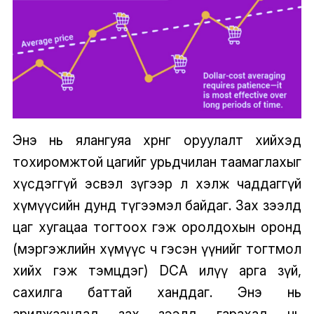
Энэ нь ялангуяа хөрөнгө оруулалт хийхэд
тохиромжтой цагийг урьдчилан таамаглахыг
хүсдэггүй эсвэл зүгээр л хэлж чаддаггүй
хүмүүсийн дунд түгээмэл байдаг. Зах зээлд
цаг хугацаа тогтоох гэж оролдохын оронд
(мэргэжлийн хүмүүс ч гэсэн үүнийг тогтмол
хийх гэж тэмцдэг) DCA илүү арга зүй,
сахилга баттай ханддаг. Энэ нь