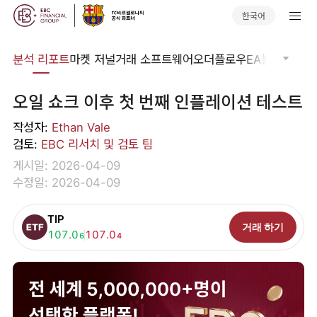
한국어
분석
분석 리포트
마켓 저널
거래 소프트웨어
오더플로우
EA툴킷
트레이
오일 쇼크 이후 첫 번째 인플레이션 테스트
작성자:
Ethan Vale
검토:
EBC 리서치 및 검토 팀
게시일: 2026-04-09
수정일: 2026-04-09
TIP
거래 하기
매수:
107.0
매도:
107.0
6
4