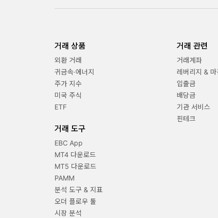
거래 상품
거래 관련
외환 거래
거래계좌
귀금속·에너지
레버리지 & 마
주가 지수
입출금
미국 주식
배당금
ETF
기관 서비스
핀테크
거래 도구
EBC App
MT4 다운로드
MT5 다운로드
PAMM
분석 도구 & 지표
오더 플로우 툴
시장 분석