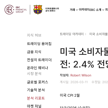
아카데미
최
거래
EBC 소개
트레이딩 아카데미
미국 소비자물가
지식 허브
트레이딩 용어집
미국 소비자물가
금융 지식
전설의 트레이더
전: 2.4% 전
온라인 웨비나
시장 분석
작성자:
Robert Wilson
게시일: 2026-03-11
수정일: 202
글로벌 포커스
기술적 분석
미국 CPI 2월
분석 리포트
마켓 저널
11/3/2026 (수요일)