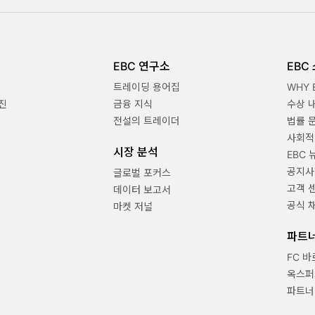
EBC 연구소
EBC
트레이딩 용어집
WHY 
진
금융 지식
수상 
전설의 트레이더
법률 
사회적
시장 분석
EBC 
공지사
글로벌 포커스
고객 
데이터 보고서
공식 
마켓 저널
파트
FC 
옥스퍼
파트너