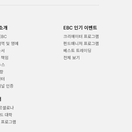
 소개
EBC 인기 이벤트
EBC
크리에이터 프로그램
내역 및 영예
펀드매니저 프로그램
문서
베스트 트레이딩
 책임
전체 보기
뉴스
항
센터
채널 인증
너
바르셀로나
드 대학
 프로그램