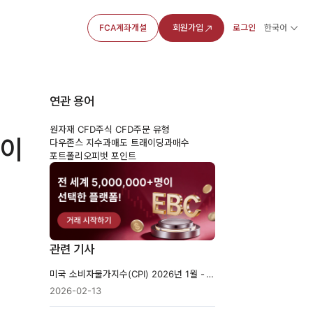
FCA계좌개설
회원가입
로그인
한국어
연관 용어
원자재 CFD
주식 CFD
주문 유형
 이
다우존스 지수
과매도 트래이딩
과매수
포트폴리오
피벗 포인트
관련 기사
미국 소비자물가지수(CPI) 2026년 1월 - 이전: 2.7% 전망: 2.5%
2026-02-13