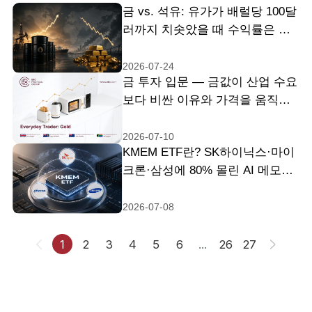
금 vs. 석유: 유가가 배럴당 100달
러까지 치솟았을 때 수익률은 상
승했지만 금값은 2% 하락한 이유
2026-07-24
금 투자 입문 — 금값이 산업 수요
보다 비싼 이유와 가격을 움직이
는 힘
2026-07-10
KMEM ETF란? SK하이닉스·마이
크론·삼성에 80% 몰린 AI 메모리
펀드
2026-07-08
1
2
3
4
5
6
...
26
27