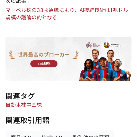
次の記事：
マーベル株の33％急騰により、AI接続技術は1兆ドル
規模の議論の的となる
世界最高のブローカー
口座開設
関連タグ
自動車株
中国株
関連取引用語