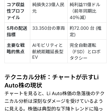
コア収益
純損失23億人民
純利益11億ドル
性プロフ
元
（前年同期比
ァイル
40％減）
5月の配送
33.350台の車両
約72.000 台 (推
指標
定)
主要な戦
AIモビリティと
完全自動運転
略的焦点
航続距離延長型
（FSD）とロボ
EV
タクシー
テクニカル分析：チャートが示すLi
Auto株の現状
チャートを見ると、Li Auto株価の急落後のテク
ニカル分析は深刻なダメージを受けているよう
に見える。株価は典型的な下降トレンドに陥っ