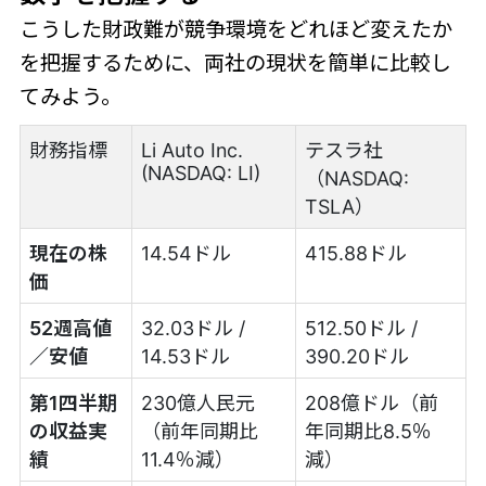
こうした財政難が競争環境をどれほど変えたか
を把握するために、両社の現状を簡単に比較し
てみよう。
財務指標
Li Auto Inc.
テスラ社
(NASDAQ: LI)
（NASDAQ:
TSLA）
現在の株
14.54ドル
415.88ドル
価
52週高値
32.03ドル /
512.50ドル /
／安値
14.53ドル
390.20ドル
第1四半期
230億人民元
208億ドル（前
の収益実
（前年同期比
年同期比8.5％
績
11.4％減）
減）