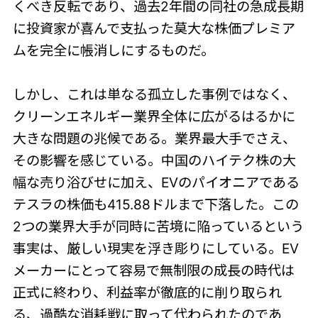
くべき反転であり、過去2年間の同社の急成長期
に投資家が喜んで支払った莫大な株価プレミア
ムを完全に帳消しにするものだ。
しかし、これは単なる孤立した事例ではなく、
クリーンエネルギー業界全体に広がるはるかに
大きな問題の兆候である。業界最大手でさえ、
その影響を感じている。中国のハイテク株の大
幅な売り浴びせに加え、EVのパイオニアである
テスラの株価も415.88ドルまで下落した。この
2つの業界大手が同時に苦境に陥っているという
事実は、厳しい現実を浮き彫りにしている。EV
メーカーにとって容易で無制限の成長の時代は
正式に終わり、利益率が徹底的に削り取られ
る、過酷な消耗戦に取って代わられたのであ