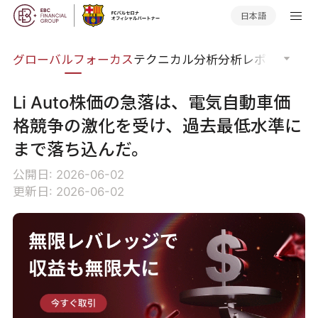
日本語
ナー
グローバルフォーカス
テクニカル分析
分析レポート
マー
Li Auto株価の急落は、電気自動車価
格競争の激化を受け、過去最低水準に
まで落ち込んだ。
公開日: 2026-06-02
更新日: 2026-06-02