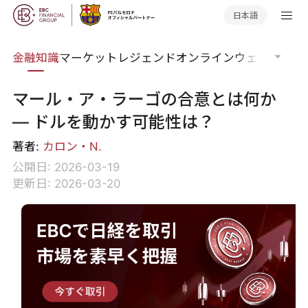
日本語
語集
金融知識
マーケットレジェンド
オンラインウェビナー
グ
マール・ア・ラーゴの合意とは何か
— ドルを動かす可能性は？
著者:
カロン・N.
公開日: 2026-03-19
更新日: 2026-03-20