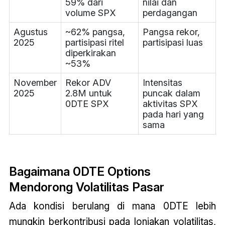
59% dari
nilai dan
volume SPX
perdagangan
Agustus
~62% pangsa,
Pangsa rekor,
2025
partisipasi ritel
partisipasi luas
diperkirakan
~53%
November
Rekor ADV
Intensitas
2025
2.8M untuk
puncak dalam
0DTE SPX
aktivitas SPX
pada hari yang
sama
Bagaimana 0DTE Options
Mendorong Volatilitas Pasar
Ada kondisi berulang di mana 0DTE lebih
mungkin berkontribusi pada lonjakan volatilitas,