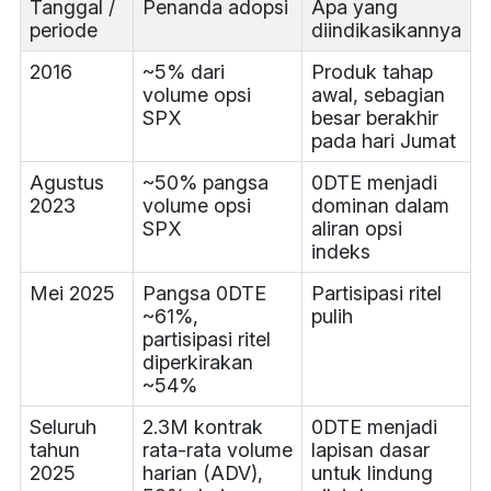
Tanggal /
Penanda adopsi
Apa yang
periode
diindikasikannya
2016
~5% dari
Produk tahap
volume opsi
awal, sebagian
SPX
besar berakhir
pada hari Jumat
Agustus
~50% pangsa
0DTE menjadi
2023
volume opsi
dominan dalam
SPX
aliran opsi
indeks
Mei 2025
Pangsa 0DTE
Partisipasi ritel
~61%,
pulih
partisipasi ritel
diperkirakan
~54%
Seluruh
2.3M kontrak
0DTE menjadi
tahun
rata-rata volume
lapisan dasar
2025
harian (ADV),
untuk lindung