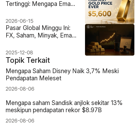
Tertinggi: Mengapa Emas
Mencapai $5,600 Lebih
Cepat daripada Siklus
2026-06-15
Sebelumnya
Pasar Global Minggu Ini:
FX, Saham, Minyak, Emas,
dan Keputusan Fed
2025-12-08
Topik Terkait
Mengapa Saham Disney Naik 3,7% Meski
Pendapatan Meleset
2026-08-06
Mengapa saham Sandisk anjlok sekitar 13%
meskipun pendapatan rekor $8.97B
2026-08-06