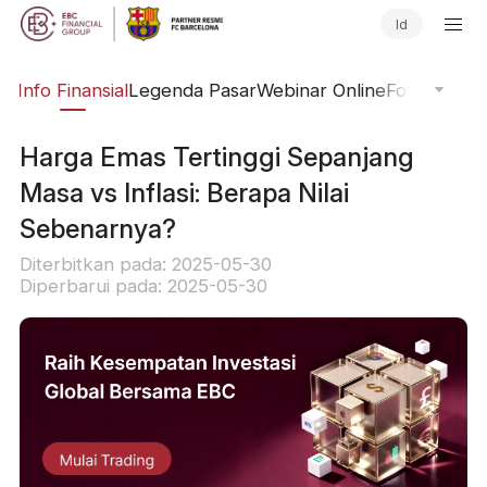
Id
ng
Info Finansial
Legenda Pasar
Webinar Online
Fokus Glob
Harga Emas Tertinggi Sepanjang
Masa vs Inflasi: Berapa Nilai
Sebenarnya?
Diterbitkan pada: 2025-05-30
Diperbarui pada: 2025-05-30