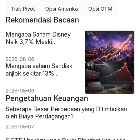
Titik Pivot
Opsi Amerika
Opsi OTM
Rekomendasi Bacaan
Mengapa Saham Disney
Naik 3,7% Meski
Pendapatan Meleset
2026-08-06
Mengapa saham Sandisk
anjlok sekitar 13%
meskipun pendapatan
rekor $8.97B
2026-08-06
Pengetahuan Keuangan
Seberapa Besar Perbedaan yang Ditimbulkan
oleh Biaya Perdagangan?
2026-08-07