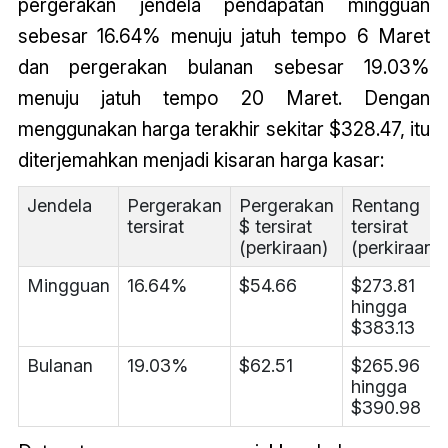
pergerakan jendela pendapatan mingguan
sebesar 16.64% menuju jatuh tempo 6 Maret
dan pergerakan bulanan sebesar 19.03%
menuju jatuh tempo 20 Maret. Dengan
menggunakan harga terakhir sekitar $328.47, itu
diterjemahkan menjadi kisaran harga kasar:
Jendela
Pergerakan
Pergerakan
Rentang
tersirat
$ tersirat
tersirat
(perkiraan)
(perkiraan)
Mingguan
16.64%
$54.66
$273.81
hingga
$383.13
Bulanan
19.03%
$62.51
$265.96
hingga
$390.98