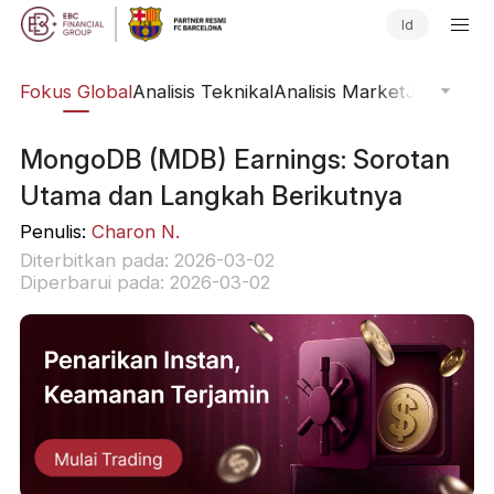
Id
ine
Fokus Global
Analisis Teknikal
Analisis Market
Jurnal Pa
MongoDB (MDB) Earnings: Sorotan
Utama dan Langkah Berikutnya
Penulis:
Charon N.
Diterbitkan pada: 2026-03-02
Diperbarui pada: 2026-03-02