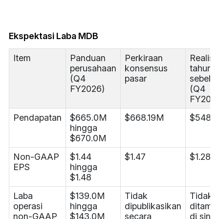
Ekspektasi Laba MDB
Item
Panduan
Perkiraan
Realisa
perusahaan
konsensus
tahun
(Q4
pasar
sebelu
FY2026)
(Q4
FY202
Pendapatan
$665.0M
$668.19M
$548.
hingga
$670.0M
Non-GAAP
$1.44
$1.47
$1.28
EPS
hingga
$1.48
Laba
$139.0M
Tidak
Tidak
operasi
hingga
dipublikasikan
ditampi
non-GAAP
$143.0M
secara
di sini