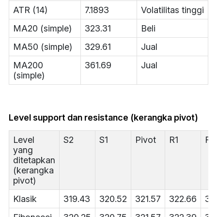
ATR (14)
7.1893
Volatilitas tinggi
MA20 (simple)
323.31
Beli
MA50 (simple)
329.61
Jual
MA200
361.69
Jual
(simple)
Level support dan resistance (kerangka pivot)
Level
S2
S1
Pivot
R1
R2
yang
ditetapkan
(kerangka
pivot)
Klasik
319.43
320.52
321.57
322.66
32