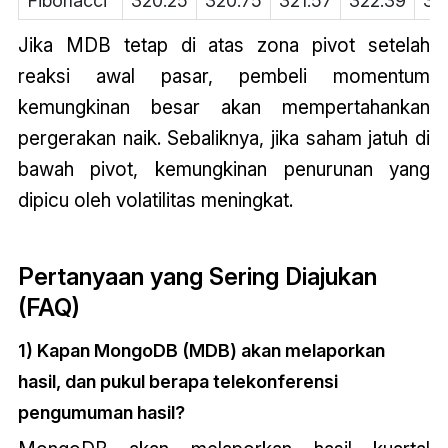
Fibonacci
320.25
320.75
321.57
322.39
32
Jika MDB tetap di atas zona pivot setelah
reaksi awal pasar, pembeli momentum
kemungkinan besar akan mempertahankan
pergerakan naik. Sebaliknya, jika saham jatuh di
bawah pivot, kemungkinan penurunan yang
dipicu oleh volatilitas meningkat.
Pertanyaan yang Sering Diajukan
(FAQ)
1) Kapan MongoDB (MDB) akan melaporkan
hasil, dan pukul berapa telekonferensi
pengumuman hasil?