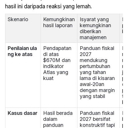
hasil ini daripada reaksi yang lemah.
Skenario
Kemungkinan
Isyarat yang
In
hasil laporan
kemungkinan
pa
diberikan
kh
manajemen
Penilaian ula
Pendapatan
Panduan fiskal
Ek
ng ke atas
di atas
2027
mu
$670M dan
mendukung
me
indikator
pertumbuhan
ma
Atlas yang
yang tahan
jik
kuat
lama di kisaran
pe
awal-20an
da
dengan margin
pr
yang stabil
te
ko
Kasus dasar
Hasil berada
Panduan fiskal
Re
dalam
2027 bersifat
be
panduan
konstruktif tapi
pa