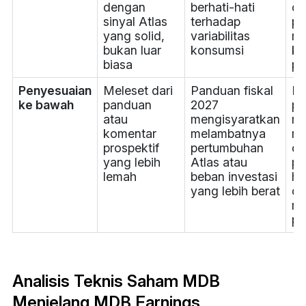
dengan
berhati-hati
da
sinyal Atlas
terhadap
pe
yang solid,
variabilitas
me
bukan luar
konsumsi
ke
biasa
pe
Penyesuaian
Meleset dari
Panduan fiskal
Ri
ke bawah
panduan
2027
pe
atau
mengisyaratkan
mu
komentar
melambatnya
me
prospektif
pertumbuhan
da
yang lebih
Atlas atau
pe
lemah
beban investasi
ha
yang lebih berat
da
me
pe
Analisis Teknis Saham MDB
Menjelang MDB Earnings