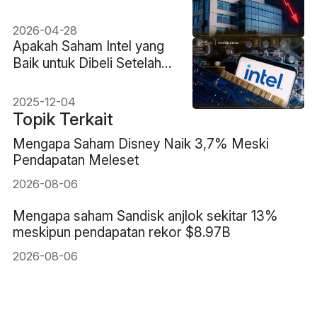
Perdagangan Meskipun
Rambus Melampaui
2026-04-28
Ekspektasi Laba
Apakah Saham Intel yang
Baik untuk Dibeli Setelah
Mencapai Titik Tertinggi
dalam 52 Minggu?
2025-12-04
Topik Terkait
Mengapa Saham Disney Naik 3,7% Meski
Pendapatan Meleset
2026-08-06
Mengapa saham Sandisk anjlok sekitar 13%
meskipun pendapatan rekor $8.97B
2026-08-06