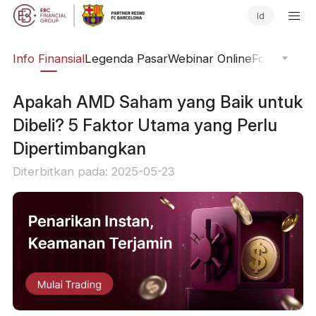
Id
ing
Info Finansial
Legenda Pasar
Webinar Online
Fokus Glob
Apakah AMD Saham yang Baik untuk
Dibeli? 5 Faktor Utama yang Perlu
Dipertimbangkan
Diterbitkan pada: 2025-05-23