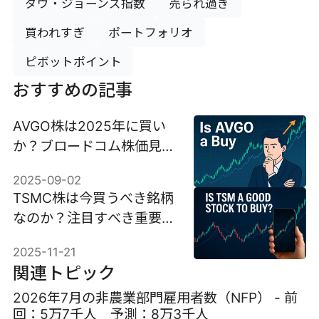
ダウ・ジョーンズ指数
売られ過ぎ
買われすぎ
ポートフォリオ
ピボットポイント
おすすめの記事
AVGO株は2025年に買い
か？ブロードコム株価見通
しと分析
2025-09-02
TSMC株は今買うべき銘柄
なのか？注目すべき重要な
シグナル
2025-11-21
関連トピック
2026年7月の非農業部門雇用者数（NFP） - 前
回：5万7千人 予測：8万3千人