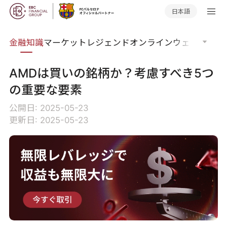
日本語
語集
金融知識
マーケットレジェンド
オンラインウェビナー
グ
AMDは買いの銘柄か？考慮すべき5つ
の重要な要素
公開日: 2025-05-23
更新日: 2025-05-23