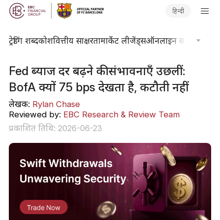
हिन्दी
ट्रेडिंग शब्दकोश
वित्तीय साक्षरता
मार्केट लीजेंड्स
ऑनलाइन कोर्स
फाइनें
Fed ब्याज दर बढ़ने की संभावनाएँ उछलीं:
BofA क्यों 75 bps देखता है, कटौती नहीं
लेखक:
Rylan Chase
Reviewed by:
EBC Research & Review Team
प्रकाशित तिथि: 2026-06-23