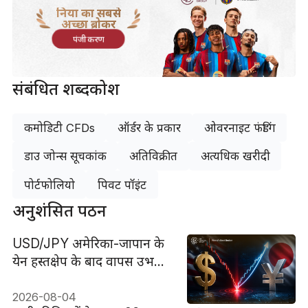
दुनिया का सबसे
अच्छा ब्रोकर
पंजीकरण
संबंधित शब्दकोश
कमोडिटी CFDs
ऑर्डर के प्रकार
ओवरनाइट फंडिंग
डाउ जोन्स सूचकांक
अतिविक्रीत
अत्यधिक खरीदी
पोर्टफोलियो
पिवट पॉइंट
अनुशंसित पठन
USD/JPY अमेरिका-जापान के
येन हस्तक्षेप के बाद वापस उभरा।
क्या यह सफल रहा?
2026-08-04