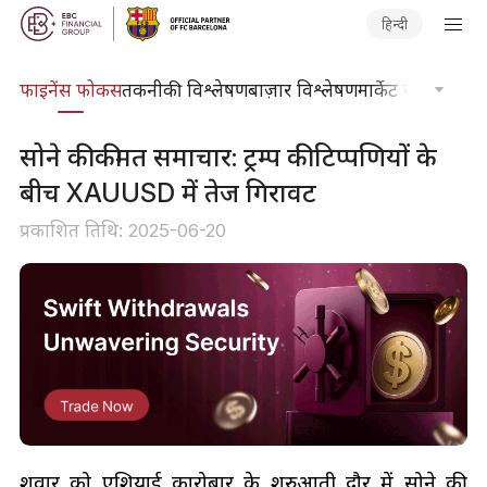
हिन्दी
र्स
फाइनेंस फोकस
तकनीकी विश्लेषण
बाज़ार विश्लेषण
मार्केट जर्नल
ट्रेडिंग
सोने की कीमत समाचार: ट्रम्प की टिप्पणियों के
बीच XAUUSD में तेज गिरावट
प्रकाशित तिथि: 2025-06-20
शुक्रवार को एशियाई कारोबार के शुरुआती दौर में सोने की