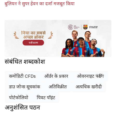
​बुलियन ने सुपर हेवन का दर्जा मजबूत किया
दुनिया का सबसे
अच्छा ब्रोकर
पंजीकरण
संबंधित शब्दकोश
कमोडिटी CFDs
ऑर्डर के प्रकार
ओवरनाइट फंडिंग
डाउ जोन्स सूचकांक
अतिविक्रीत
अत्यधिक खरीदी
पोर्टफोलियो
पिवट पॉइंट
अनुशंसित पठन