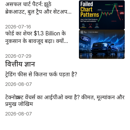
असफल चार्ट पैटर्न: झूठे
ब्रेकआउट, बुल ट्रैप और सेटअप
की अमान्यता कैसे पहचानें
2026-07-16
फोर्ड का शेयर $1.3 Billion के
नुकसान के बावजूद बढ़ा। क्यों
$11 Billion का आउटलुक जीत
गया
2026-07-29
वित्तीय ज्ञान
ट्रेडिंग फीस से कितना फर्क पड़ता है?
2026-08-07
टेक्नोक्राफ्ट वेंचर्स का आईपीओ क्या है? कीमत, मूल्यांकन और
प्रमुख जोखिम
2026-08-07