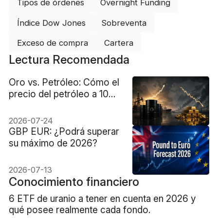
Tipos de órdenes
Overnight Funding
Índice Dow Jones
Sobreventa
Exceso de compra
Cartera
Lectura Recomendada
Oro vs. Petróleo: Cómo el
precio del petróleo a 100
dólares impulsó
rendimientos y provocó
2026-07-24
una caída del oro
GBP EUR: ¿Podrá superar
su máximo de 2026?
2026-07-13
Conocimiento financiero
6 ETF de uranio a tener en cuenta en 2026 y
qué posee realmente cada fondo.