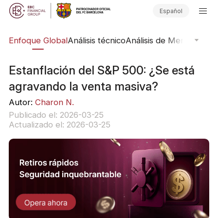
Español
rs
Enfoque Global
Análisis técnico
Análisis de Mercado
Pub
Estanflación del S&P 500: ¿Se está
agravando la venta masiva?
Autor:
Charon N.
Publicado el: 2026-03-25
Actualizado el: 2026-03-25