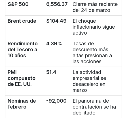
S&P 500
6,556.37
Cierre más reciente
del 24 de marzo
Brent crude
$104.49
El choque
inflacionario sigue
activo
Rendimiento
4.39%
Tasas de
del Tesoro a
descuento más
10 años
altas presionan a
las acciones
PMI
51.4
La actividad
compuesto
empresarial se
de EE. UU.
desaceleró en
marzo
Nóminas de
-92,000
El panorama de
febrero
contratación se ha
debilitado